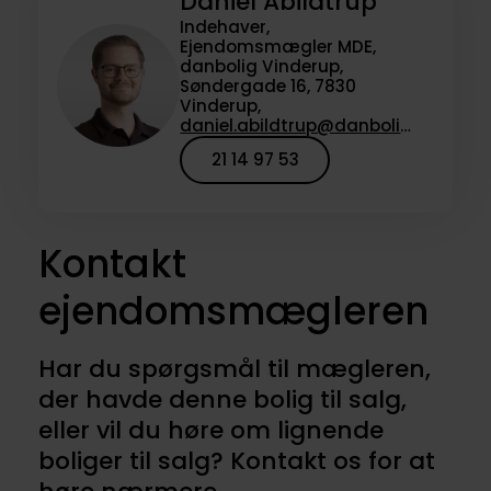
Daniel Abildtrup
Indehaver,
Ejendomsmægler MDE,
danbolig Vinderup,
Søndergade 16, 7830
Vinderup,
daniel.abildtrup@danbolig.dk
21 14 97 53
Kontakt
ejendomsmægleren
Har du spørgsmål til mægleren,
der havde denne bolig til salg,
eller vil du høre om lignende
boliger til salg? Kontakt os for at