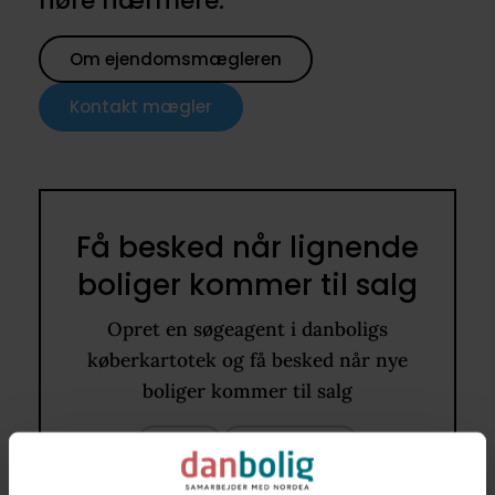
høre nærmere.
Om ejendomsmægleren
Kontakt mægler
Få besked når lignende
boliger kommer til salg
Opret en søgeagent i danboligs
køberkartotek og få besked når nye
boliger kommer til salg
7830
50 - 70 m2
Fritidsbolig