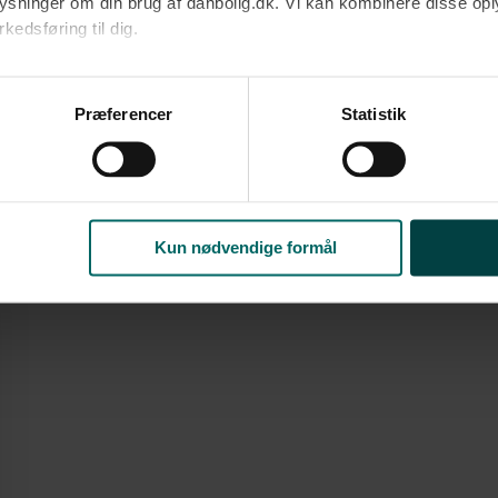
oplysninger om din brug af danbolig.dk. Vi kan kombinere disse o
Ja tak
edsføring til dig.​
Opret med egne
u samtykke til alle formål. Du kan til enhver tid læse mere om 
at følge linket til vores
cookiepolitik
. Oplysninger om behandli
Præferencer
Statistik
litik
.
2
til 600.000-800.000 kr. på omkring 54 m
Kun nødvendige formål