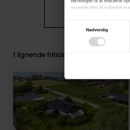
teknologier til at indsamle 
anvende dem til målrettet mark
Ved at klikke på ”OK” giver d
Consent
tilbagekalde dit samtykke ved 
Nødvendig
Selection
finder du i vores
privatlivspo
1 lignende fritidsbolig i nærheden 