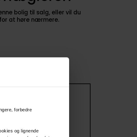
 bolig til salg, eller vil du
 for at høre nærmere.
 til salg
ungere, forbedre
ommer til salg
cookies og lignende