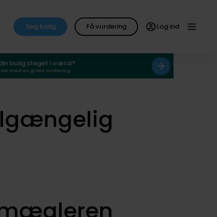
Søg bolig
Få vurdering
Log ind
 din bolig steget i værdi?
svar med en gratis vurdering
ilgængelig
smægleren