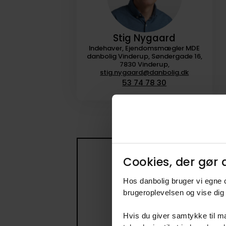
Stig Nygaard
Indehaver, Ejendomsmægler MDE
danbolig Vinderup, Søndergade 16,
7830 Vinderup,
stig.nygaard@danbolig.dk
53 74 78 30
Cookies, der gør d
Få beske
Hos danbolig bruger vi egne c
Opret en søge
brugeroplevelsen og vise dig 
Hvis du giver samtykke til ma