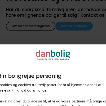
Har du spørgsmål til mægleren, der havde denne
høre om lignende boliger til salg? Kontakt os
Om ejendomsmægleren
Kontakt mægler
in boligrejse personlig​
d når lignende boliger kommer
ookies og cookies fra tredjeparter for at få hjemmesiden til at f
agent i danboligs køberkartotek og få besked når nye boliger k
relevant indhold og annoncer.​
7830
50 - 60 m2
Fritidsbolig
600.000 kr. - 800.000 kr.
rketing giver du tilladelse til, at vi og vores partnere må bruge 