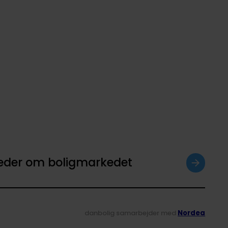
heder om boligmarkedet
danbolig samarbejder med
Nordea