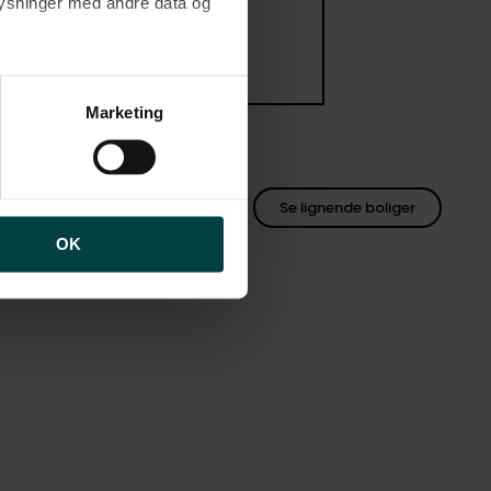
plysninger med andre data og
brugen af cookies samt
ng af personoplysninger
Marketing
Se lignende boliger
OK