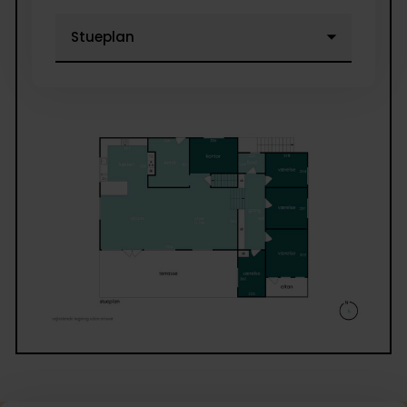
I stueplan finder du også et åbent kontormiljø, en
rummelig entré samt adgang til kælderen.
Kælderen fremstår både funktionel og anvendelig 
et åbent bryggersmiljø, et badeværelse med brusen
og gulvvarme, et stort disponibelt rum med mange
anvendelsesmuligheder samt et
værksted/opbevaringsrum.
Udendørs venter en stor grund på mere end 1.100 m
hvor der er rig mulighed for leg, aktiviteter og udeli
Hertil kommer en imponerende garage på hele 77 m
med god plads til biler, hobbyprojekter eller ekstra
opbevaring.
Her får du en bolig med sjæl, spændende planløsni