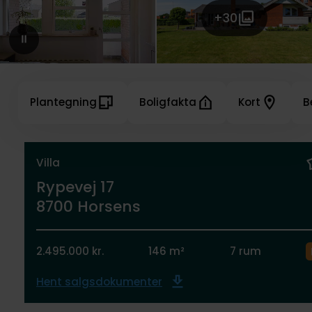
+30
Plantegning
Boligfakta
Kort
B
Villa
Rypevej 17
8700 Horsens
2.495.000 kr.
146 m²
7 rum
Hent salgsdokumenter