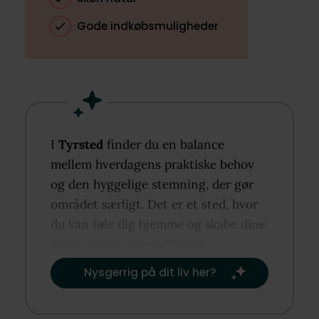
Gode indkøbsmuligheder
I
Tyrsted
finder du en balance
mellem hverdagens praktiske behov
og den hyggelige stemning, der gør
området særligt. Det er et sted, hvor
du kan føle dig hjemme og skabe dine
egne rutiner og traditioner.​
Nysgerrig på dit liv her?​