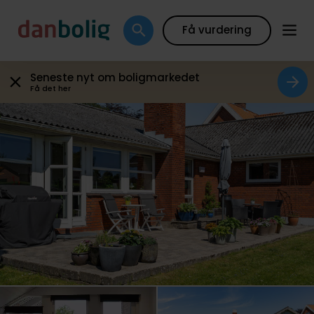
Galleri
Plantegning
Boligfakta
Kort
Beregn
Få vurdering
Seneste nyt om boligmarkedet
Få det her