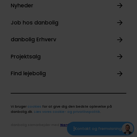
Nyheder
Job hos danbolig
danbolig Erhverv
Projektsalg
Find lejebolig
Vi bruger
cookies
for at give dig den bedste oplevelse på
danbolig.dk.
Læs vores cookie- og privatlivspolitik
.
danbolig samarbejder med
Nordea
Kontakt og fremvisning