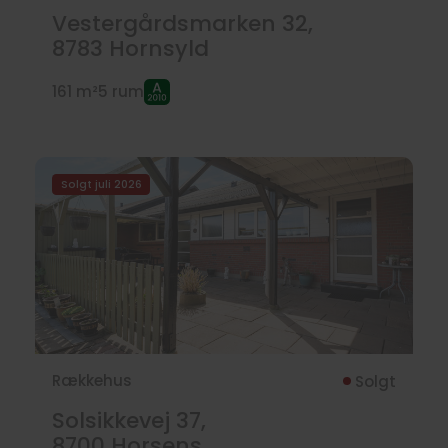
Vestergårdsmarken 32,
8783
Hornsyld
161 m²
5 rum
Solgt juli 2026
Rækkehus
Solgt
Solsikkevej 37,
8700
Horsens