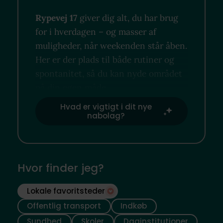
Rypevej 17
giver dig alt, du har brug
for i hverdagen – og masser af
muligheder, når weekenden står åben.
Her er der plads til både rutiner og
spontanitet, så du kan nyde området
på din egen måde.
Hvad er vigtigt i dit nye
nabolag?
Hvor finder jeg?
Lokale favoritsteder
Offentlig transport
Indkøb
Sundhed
Skoler
Daginstitutioner