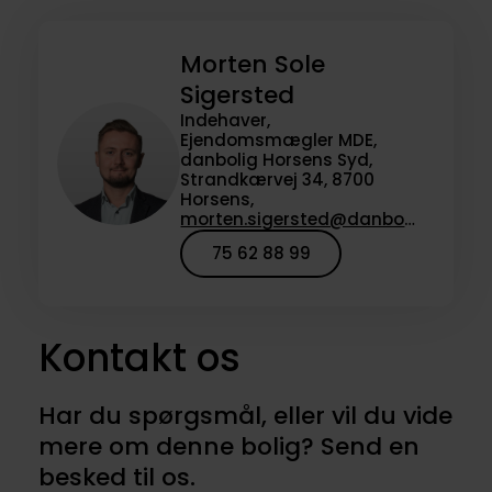
Morten Sole
Sigersted
Indehaver,
Ejendomsmægler MDE,
danbolig Horsens Syd,
Strandkærvej 34, 8700
Horsens,
morten.sigersted@danbolig.dk
75 62 88 99
Kontakt os
Har du spørgsmål, eller vil du vide
mere om denne bolig? Send en
besked til os.