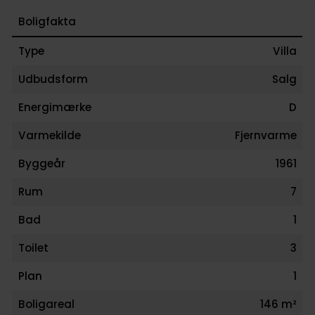
og masser af plads – alt sammen i et særdeles attra
Boligfakta
område.
Type
Villa
Bestil en fremvisning allerede i dag og oplev
Udbudsform
Salg
mulighederne på Rypevej 17. Denne fine bolig skal
Energimærke
D
opleves!
Varmekilde
Fjernvarme
Byggeår
1961
Rum
7
Bad
1
Toilet
3
Plan
1
Boligareal
146 m²