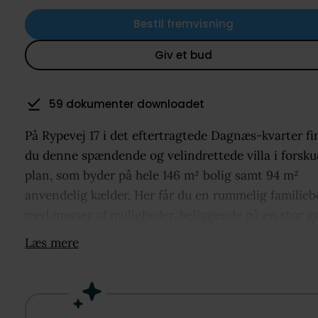
Bestil fremvisning
Giv et bud
59 dokumenter downloadet
På Rypevej 17 i det eftertragtede Dagnæs-kvarter fi
du denne spændende og velindrettede villa i forsku
plan, som byder på hele 146 m² bolig samt 94 m²
anvendelig kælder. Her får du en rummelig familieb
med masser af muligheder, beliggende på en stor g
tæt på både Horsens bymidte, skoler, indkøb og gr
Læs mere
områder.
Ejendommen er opført i 1961 og gennemgik en
omfattende renovering i perioden 2004-2007. Her b
en stor del af stueplan moderniseret med gulvvarm