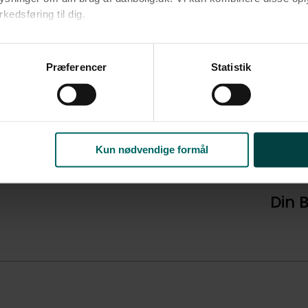
edsføring til dig.​
u samtykke til alle formål. Du kan til enhver tid læse mere om 
at følge linket til vores
cookiepolitik
. Oplysninger om behandli
Præferencer
Statistik
litik
.
fortælling genereret med AI​
n hverdag på Hybenlunden 6, 1. 2.
Kun nødvendige formål
 nærområdet og naboernes favori
Din 