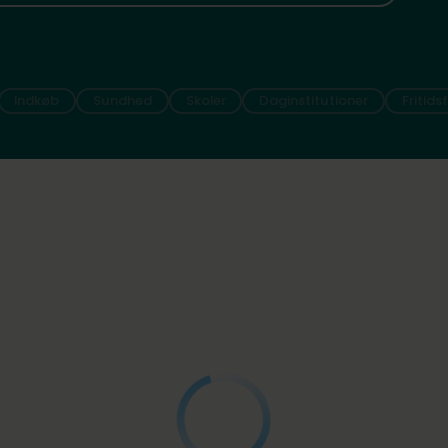
Indkøb
Sundhed
Skoler
Daginstitutioner
Fritids