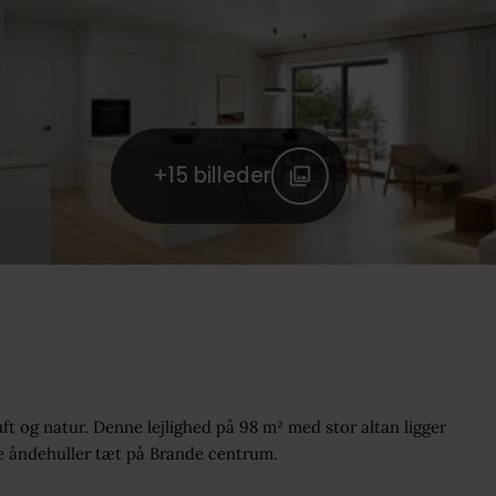
+15
billeder
uft og natur. Denne lejlighed på 98 m² med stor altan ligger
nne åndehuller tæt på Brande centrum.