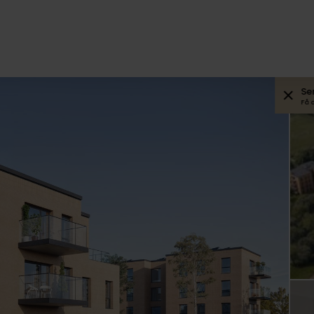
Se
Få 