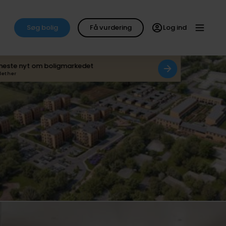
Søg bolig
Få vurdering
Log ind
neste nyt om boligmarkedet
det her