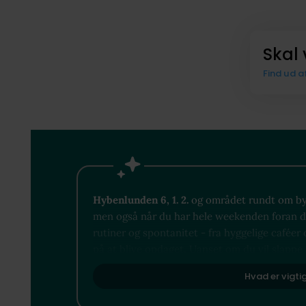
Skal 
Find ud a
Hybenlunden 6, 1. 2.
og området rundt om byde
men også når du har hele weekenden foran dig
rutiner og spontanitet - fra hyggelige caféer 
på at blive opdaget. Uanset om du vil slappe 
det lige uden for din dør.​​
Hvad er vigti