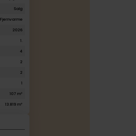
Salg
Fjernvarme
2026
1.
4
2
2
1
107 m²
13.819 m²