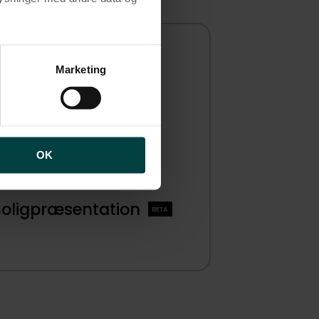
brugen af cookies samt
ng af personoplysninger
Marketing
​
OK
tsteder​
Boligpræsentation
BETA