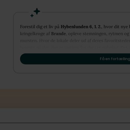
Forestil dig et liv på
Hybenlunden 6, 1. 2.
, hvor dit nye
kringelkroge af
Brande
, opleve stemningen, rytmen og d
mursten. Hvor de lokale deler ud af deres favoritstede
baseret på det, der er vigtigst for dig i et nabolag. Det 
vise dig, hvordan Brande kan danne rammen om dit næs
Få en fortælling