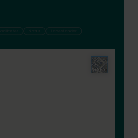
faciliteter
Natur
Ladestander
Luftfoto