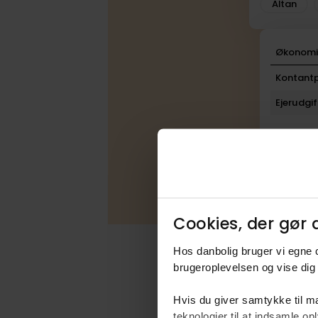
Altan
Økonom
Kontantp
Ejerudgif
Beregn
Cookies, der gør d
Hos danbolig bruger vi egne c
brugeroplevelsen og vise dig 
Hvis du giver samtykke til ma
teknologier til at indsamle 