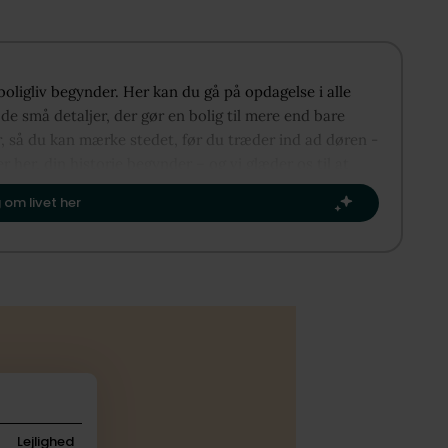
 boligliv begynder. Her kan du gå på opdagelse i alle
e små detaljer, der gør en bolig til mere end bare
r, så du kan mærke stedet, før du træder ind ad døren -
er her, din historie begynder – og vi glæder os til at
te kapitel.​
 om livet her
Lejlighed