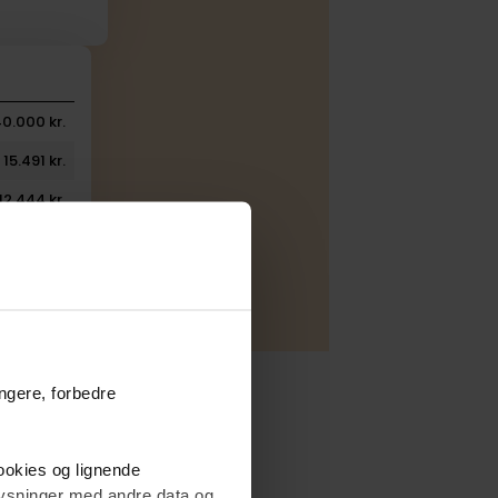
40.000 kr.
15.491 kr.
12.444 kr.
 Nordea
ungere, forbedre
cookies og lignende
plysninger med andre data og