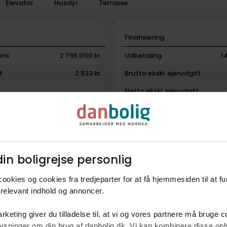
Elevator
Husdyr
Terrasse
i
Finansiering
ris
2.795.000 kr.
Udbetaling
1
t
2.533 kr.
Brutto ekskl. ejerudgift
Netto ekskl. ejerudgift
 boliglån hos Nordea
Få et bevis på, hvad du kan købe bolig for hos
in boligrejse personlig​
ookies og cookies fra tredjeparter for at få hjemmesiden til at f
relevant indhold og annoncer.​
rketing giver du tilladelse til, at vi og vores partnere må bruge 
oplysninger om din brug af danbolig.dk. Vi kan kombinere disse o