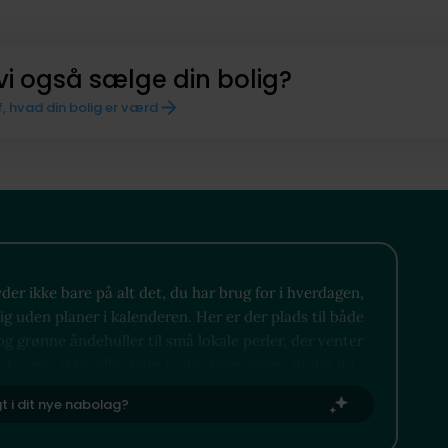
vi også sælge din bolig?
f, hvad din bolig er værd
r ikke bare på alt det, du har brug for i hverdagen,
 uden planer i kalenderen. Her er der plads til både
og grønne åndehuller til små lokale perler, der venter
af, være aktiv eller bare nyde stemningen, finder du
gt i dit nye nabolag?