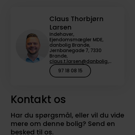
Claus Thorbjørn
Larsen
Indehaver,
Ejendomsmægler MDE,
danbolig Brande,
Jernbanegade 7, 7330
Brande,
claus.t.larsen@danbolig.dk
97 18 08 15
Kontakt os
Har du spørgsmål, eller vil du vide
mere om denne bolig? Send en
besked til os.