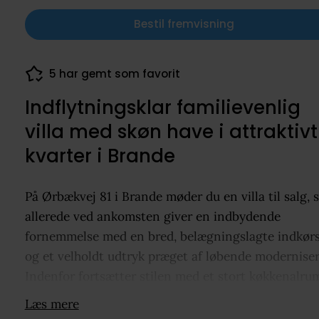
Bestil fremvisning
5 har gemt som favorit
Indflytningsklar familievenlig
villa med skøn have i attraktivt
kvarter i Brande
På Ørbækvej 81 i Brande møder du en villa til salg,
allerede ved ankomsten giver en indbydende
fornemmelse med en bred, belægningslagte indkørs
og et velholdt udtryk præget af løbende moderniser
Indenfor fortsætter stilen med et stort køkkenalrum
åben forbindelse med stuen, hvor store vinduespart
Læs mere
giver kig til haven og adgang til en sydvendt terras