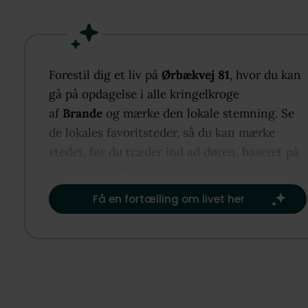
så inde- og udeliv glider naturligt sammen. Boligen
rummer en separat soveafdeling med fire værelser,
badeværelse, gæstetoilet samt en praktisk entré- o
bryggerszone. Udenfor venter en skøn, grøn have 
Forestil dig et liv på
Ørbækvej 81
, hvor du kan
flere kroge, og beliggenheden i et populært, trygt
gå på opdagelse i alle kringelkroge
kvarter med stisystemer og kort afstand til hverda
af
Brande
og mærke den lokale stemning. Se
behov gør livet bekvemt.
de lokales favoritsteder, så du kan mærke
stedet, før du træder ind ad døren, baseret på
det, der er vigtigst for dig.​
Få en fortælling om livet her