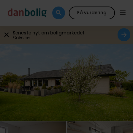
Galleri
Plantegning
Boligfakta
Kort
Beregn
Få vurdering
Seneste nyt om boligmarkedet
Få det her