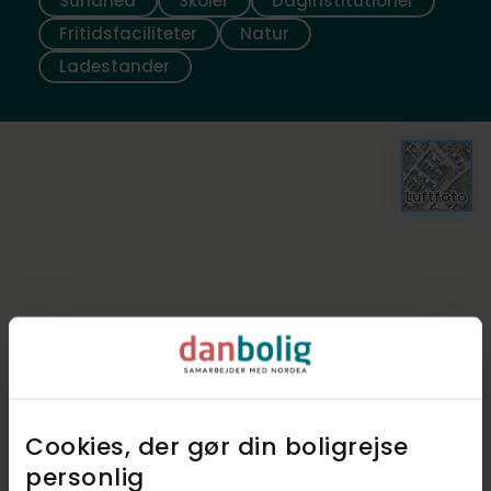
Sundhed
Skoler
Daginstitutioner
Fritidsfaciliteter
Natur
Ladestander
Luftfoto
Cookies, der gør din boligrejse
personlig​