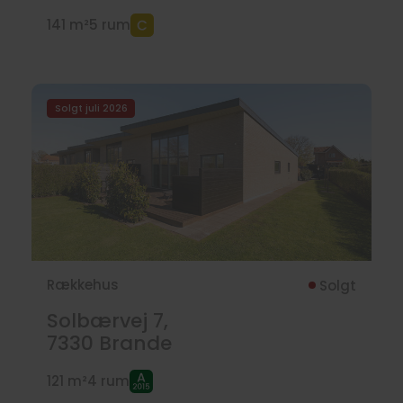
141 m²
5 rum
Solgt juli 2026
Rækkehus
Solgt
Solbærvej 7,
7330
Brande
121 m²
4 rum