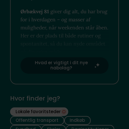
Ørbækvej 81
giver dig alt, du har brug
for i hverdagen – og masser af
muligheder, når weekenden står åben.
Her er der plads til både rutiner og
spontanitet, så du kan nyde området
på din egen måde.
Hvad er vigtigt i dit nye
nabolag?
Hvor finder jeg?
Lokale favoritsteder
Offentlig transport
Indkøb