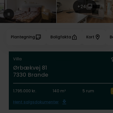
+24
Plantegning
Boligfakta
Kort
B
Villa
Ørbækvej 81
7330 Brande
1.795.000 kr.
140 m²
5 rum
Hent salgsdokumenter