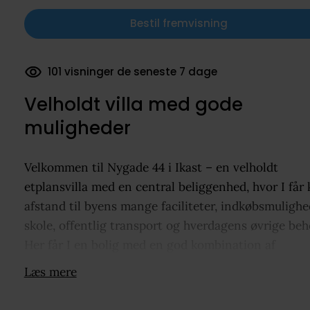
Bestil fremvisning
51 dokumenter downloadet
Velholdt villa med gode
muligheder
Velkommen til Nygade 44 i Ikast – en velholdt
etplansvilla med en central beliggenhed, hvor I får 
afstand til byens mange faciliteter, indkøbsmulighe
skole, offentlig transport og hverdagens øvrige beh
Her får I en bolig med en god kombination af
funktionalitet, hyggelig atmosfære og spændende
Læs mere
muligheder for at modernisere og sætte eget præg.
Boligen rummer 116 veldisponerede kvadratmeter i 