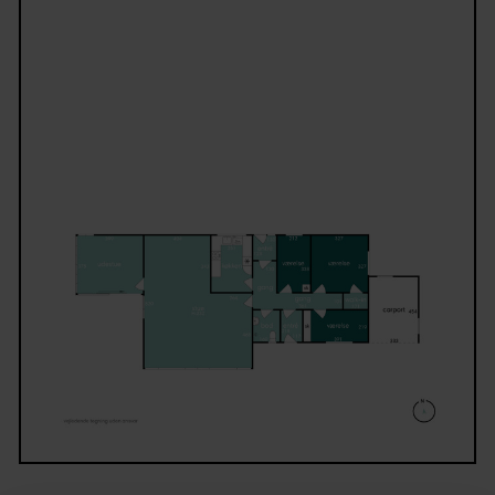
stort og åbent køkken-alrum. Det vil skabe et endn
mere sammenhængende opholdsmiljø med plads til
både hverdag, gæster og familieliv.
Fra opholdsrummet er der adgang til en hyggelig
udestue, som fungerer som et ekstra opholdsrum st
dele af året. Her kan I nyde morgensolen, de lange
sommeraftener eller skabe et roligt fristed med uds
til haven. Udestuen giver samtidig en dejlig overga
mellem boligens inde- og udemiljø og bidrager me
ekstra anvendelige kvadratmeter i hverdagen.
Boligen fremstår generelt velholdt og giver et godt
udgangspunkt for jer, der ønsker et hjem, hvor I bå
kan flytte direkte ind og samtidig har mulighed for
løbende at modernisere efter egne ønsker. Den
praktiske indretning i ét plan gør huset særligt
attraktivt for købere, der ønsker en nem og funktio