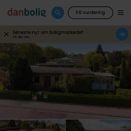
Plantegning
Boligfakta
Kort
Beregn boliglån
Få vurdering
Seneste nyt om boligmarkedet
Få det her