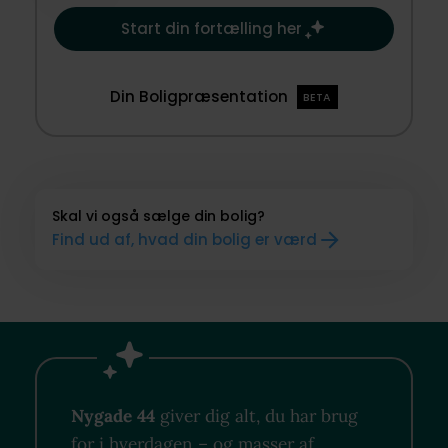
Start din fortælling her
Din Boligpræsentation
BETA
Skal vi også sælge din bolig?
Find ud af, hvad din bolig er værd
Nygade 44
giver dig alt, du har brug
for i hverdagen – og masser af