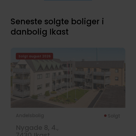
Seneste solgte boliger i
danbolig Ikast
Solgt august 2026
Andelsbolig
Solgt
Nygade 8, 4.,
7430
Ikast