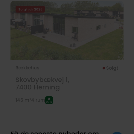
Solgt juli 2026
Rækkehus
Solgt
Skovbybækvej 1,
7400
Herning
146 m²
4 rum
Få de seneste nyheder om