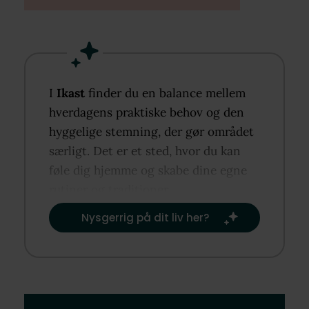
I
Ikast
finder du en balance mellem
hverdagens praktiske behov og den
hyggelige stemning, der gør området
særligt. Det er et sted, hvor du kan
føle dig hjemme og skabe dine egne
rutiner og traditioner.​
Nysgerrig på dit liv her?​