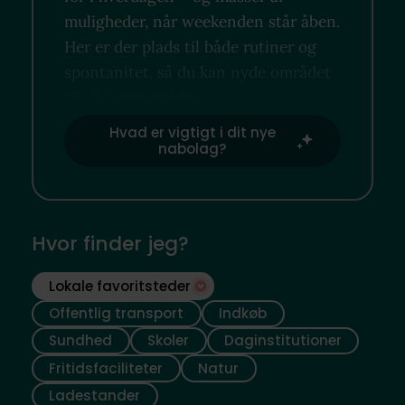
muligheder, når weekenden står åben.
Her er der plads til både rutiner og
spontanitet, så du kan nyde området
på din egen måde.
Hvad er vigtigt i dit nye
nabolag?
Hvor finder jeg?
Lokale favoritsteder
Offentlig transport
Indkøb
Sundhed
Skoler
Daginstitutioner
Fritidsfaciliteter
Natur
Ladestander