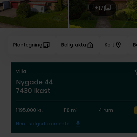
+17
Plantegning
Boligfakta
Kort
B
Villa
Nygade 44
7430 Ikast
1.195.000 kr.
116 m²
4 rum
Hent salgsdokumenter