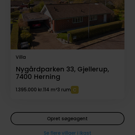
Villa
Nygårdparken 33, Gjellerup,
7400
Herning
1.395.000 kr.
114 m²
3 rum
Opret søgeagent
Se flere villaer i Ikast