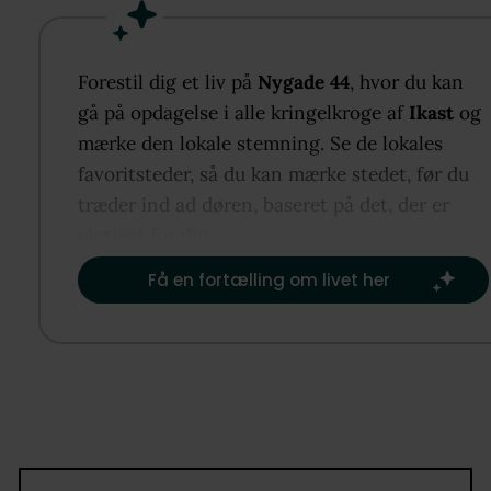
plan, hvilket gør huset både praktisk og let at indre
Hjemmet henvender sig til mange typer købere – li
fra førstegangskøberen og det modne par til den
Forestil dig et liv på
Nygade 44
, hvor du kan
mindre familie, der ønsker en overskuelig bolig me
gå på opdagelse i alle kringelkroge af
Ikast
og
central placering i Ikast.
mærke den lokale stemning. Se de lokales
Indenfor mødes I af en funktionel planløsning med
favoritsteder, så du kan mærke stedet, før du
mange anvendelsesmuligheder. Boligen indeholder
træder ind ad døren, baseret på det, der er
gode værelser med fine indretningsmuligheder sam
vigtigst for dig.​
lyst og indbydende opholdsmiljø, hvor stuen danne
Få en fortælling om livet her
rammen om familiens samvær. Her er god plads til 
spisebord og sofaafdeling, og de store vinduesparti
bidrager med et behageligt lysindfald.
Køkkenet fremstår funktionelt og ligger i naturlig
forbindelse med stuen. Samtidig giver indretninge
mulighed for at tænke i moderne løsninger, hvor
køkkenet kan åbnes op mod stuen og omdannes til 