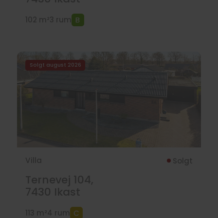
102 m²
3 rum
Solgt august 2026
Villa
Solgt
Ternevej 104,
7430
Ikast
113 m²
4 rum