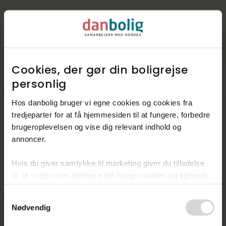
Cookies, der gør din boligrejse
personlig​
Hos danbolig bruger vi egne cookies og cookies fra
Kommunen i tal
tredjeparter for at få hjemmesiden til at fungere, forbedre
Indbyggere
43.431
brugeroplevelsen og vise dig relevant indhold og
annoncer.​
Skatteprocent
25,1%
Hvis du giver samtykke til marketing giver du tilladelse
Grundskyld
9,1‰
til, at vi og vores partnere må bruge cookies og lignende
Kirkeskat
0,97%
teknologier til at indsamle oplysninger om din brug af
Consent
danbolig.dk. Vi kan kombinere disse oplysninger med
Nødvendig
Selection
andre data og anvende dem til målrettet markedsføring til
Kilde: Boligsiden og Geomatic
dig.​