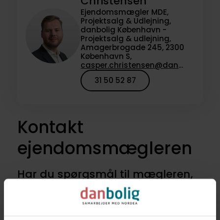
Christensen
Ejendomsmægler MDE,
Projektsalg & Udlejning,
danbolig København -
Projektsalg & udlejning,
Amagerbrogade 245, 2300
København S,
casper.christensen@danbolig.dk
31 50 52 87
Kontakt
ejendomsmægleren
Har du spørgsmål til mægleren,
der havde denne bolig til salg,
eller vil du høre om lignende
boliger til salg? Kontakt os for at