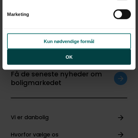
0 kr. - 0 kr.
linket til vores
cookiepolitik
. Oplysninger om behandling
af personoplysninger finder du i vores
privatlivspolitik
.
Marketing
Ja tak
Opret med egne
Kun nødvendige formål
OK
Få de seneste nyheder om
boligmarkedet
Vi er danbolig
Hvorfor vælge os