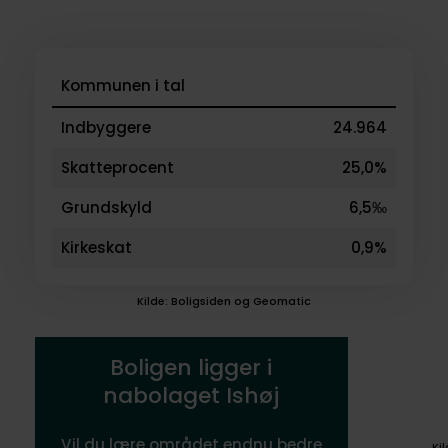
Kommunen i tal
Indbyggere
24.964
Skatteprocent
25,0%
Grundskyld
6,5‰
Kirkeskat
0,9%
Kilde: Boligsiden og Geomatic
Boligen ligger i
nabolaget Ishøj
Vil du lære området endnu bedre
Ki