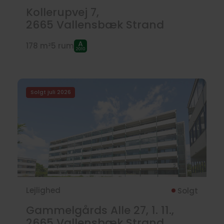
Kollerupvej 7,
2665
Vallensbæk Strand
178 m²
5 rum
Solgt juli 2026
Lejlighed
Solgt
Gammelgårds Alle 27, 1. 11.,
2665
Vallensbæk Strand