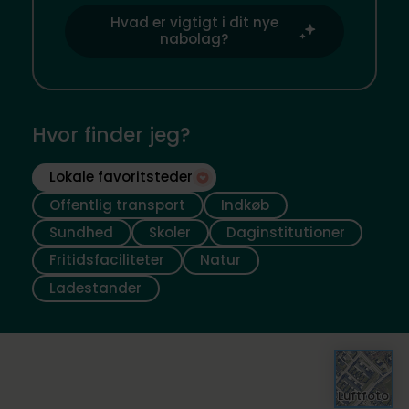
Hvad er vigtigt i dit nye
nabolag?
Hvor finder jeg?
Lokale favoritsteder
Offentlig transport
Indkøb
Sundhed
Skoler
Daginstitutioner
Fritidsfaciliteter
Natur
Ladestander
Luftfoto