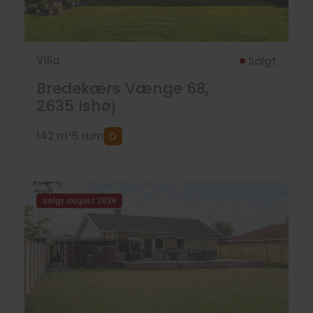
Villa
Solgt
Bredekærs Vænge 68,
2635
Ishøj
142 m²
5 rum
Solgt august 2026