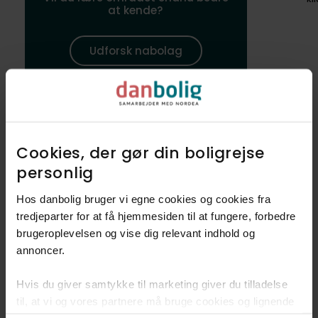
at kende?
Udforsk nabolag
Det kendetegner Ishøj
Cookies, der gør din boligrejse
Skøn natur
personlig​
Masser af
sportsaktiviteter
Hos danbolig bruger vi egne cookies og cookies fra
Godt for børnefamilier
tredjeparter for at få hjemmesiden til at fungere, forbedre
brugeroplevelsen og vise dig relevant indhold og
annoncer.​
Hvis du giver samtykke til marketing giver du tilladelse
til, at vi og vores partnere må bruge cookies og lignende