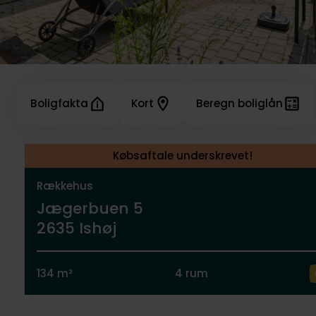
Boligfakta
Kort
Beregn boliglån
Købsaftale underskrevet!
Rækkehus
Jægerbuen 5
2635 Ishøj
134 m²
4 rum