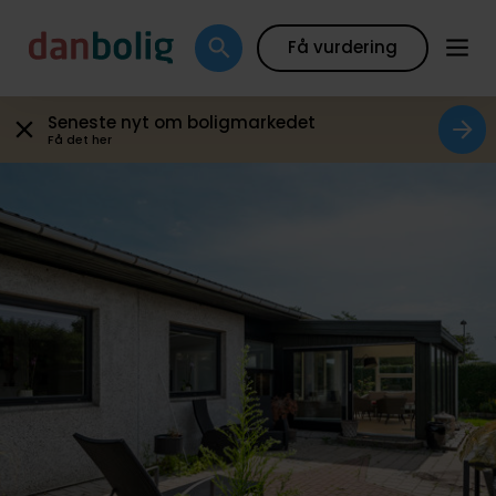
Galleri
Boligfakta
Kort
Beregn boliglån
Få vurdering
Seneste nyt om boligmarkedet
Få det her