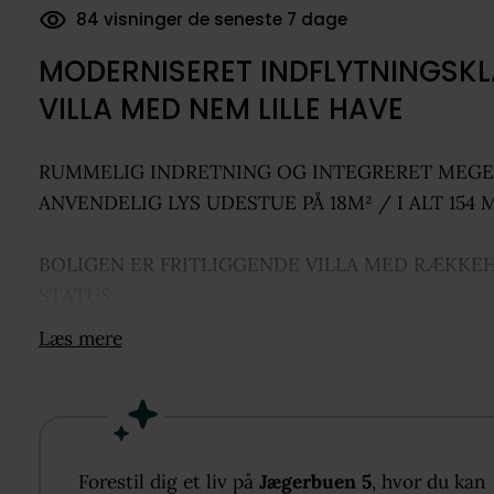
84 visninger de seneste 7 dage
60 dokumenter downloadet
MODERNISERET INDFLYTNINGSK
VILLA MED NEM LILLE HAVE
RUMMELIG INDRETNING OG INTEGRERET MEGE
ANVENDELIG LYS UDESTUE PÅ 18M² / I ALT 154 
BOLIGEN ER FRITLIGGENDE VILLA MED RÆKKE
STATUS
Her får I en bolig ud over det sædvanlige, hvor den
Læs mere
rummelige planløsning, de lyse opholdsrum og de
skønne udearealer tilsammen skaber en helt særlig
fornemmelse. Boligen er indrettet i ét plan og frem
lys, velholdt og indbydende med en funktionel
indretning, der giver gode rammer for både familie
Forestil dig et liv på
Jægerbuen 5
, hvor du kan