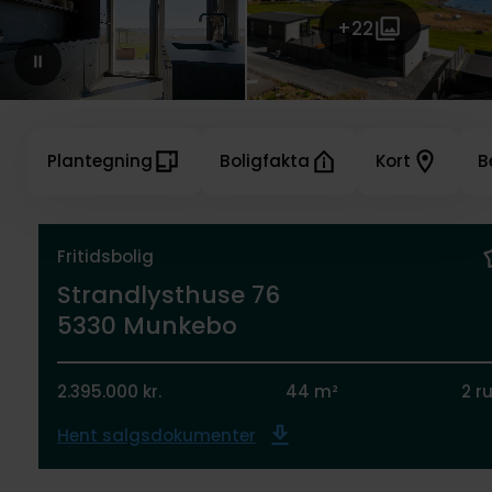
+22
Plantegning
Boligfakta
Kort
B
Fritidsbolig
Strandlysthuse 76
5330 Munkebo
2.395.000 kr.
44 m²
2 r
Hent salgsdokumenter