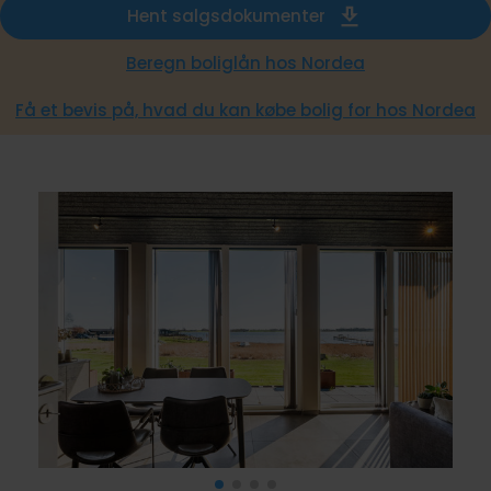
Hent salgsdokumenter
Beregn boliglån hos Nordea
Få et bevis på, hvad du kan købe bolig for hos Nordea