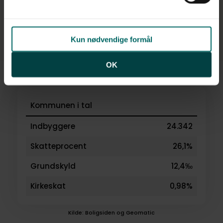
Kun nødvendige formål
OK
Kommunen i tal
Indbyggere
24.342
Skatteprocent
26,1%
Grundskyld
12,4‰
Kirkeskat
0,98%
Kilde: Boligsiden og Geomatic