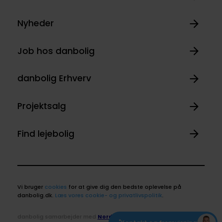
Nyheder
Job hos danbolig
danbolig Erhverv
Projektsalg
Find lejebolig
Vi bruger
cookies
for at give dig den bedste oplevelse på
danbolig.dk.
Læs vores cookie- og privatlivspolitik
.
danbolig samarbejder med
Nordea