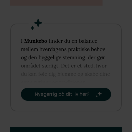
I
Munkebo
finder du en balance
mellem hverdagens praktiske behov
og den hyggelige stemning, der gør
området særligt. Det er et sted, hvor
du kan føle dig hjemme og skabe dine
egne rutiner og traditioner.​
Nysgerrig på dit liv her?​