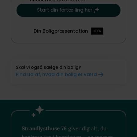
Start din fortælling her
Din Boligpræsentation
BETA
Skal vi også sælge din bolig?
Find ud af, hvad din bolig er værd
Strandlysthuse 76
giver dig alt, du