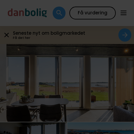
Galleri
Plantegning
Boligfakta
Kort
Beregn
Få vurdering
Seneste nyt om boligmarkedet
Få det her