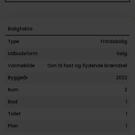
Her får I et sommerhus, hvor kvalitet, udsigt og
beliggenhed går op i en højere enhed.
Boligfakta
Type
Fritidsbolig
Udbudsform
Salg
Varmekilde
Ovn til fast og flydende brændsel
Byggeår
2022
Rum
2
Bad
1
Toilet
1
Plan
1