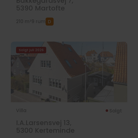
Bakkegårdsvej 7,
5390
Martofte
210 m²
9 rum
Solgt juli 2026
Villa
Solgt
I.A.Larsensvej 13,
5300
Kerteminde