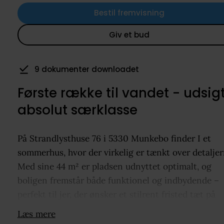
Bestil fremvisning
Giv et bud
3 har gemt som favorit
Første række til vandet - udsigt
absolut særklasse
På Strandlysthuse 76 i 5330 Munkebo finder I et
sommerhus, hvor der virkelig er tænkt over detaljer
Med sine 44 m² er pladsen udnyttet optimalt, og
boligen fremstår både funktionel og indbydende –
perfekt til jer, der ønsker et stilrent fristed tæt på
vandet.
Læs mere