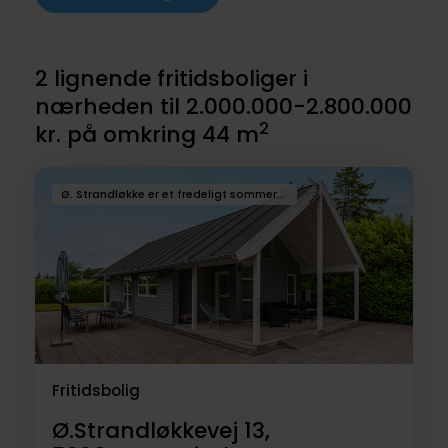
2 lignende fritidsboliger i
nærheden til 2.000.000-2.800.000
2
kr. på omkring 44 m
Ø. Strandløkke er et fredeligt sommerhusområde placeret mellem Munkebo og Kerteminde. Her bor man tæt på Kertinge Nor og fjorden, som giver gode muligheder for gåture, cykling og oplevelser i naturen. På få minutter kan man køre til Kerteminde med butikker, restauranter som Restaurant Rudolf Mathis
Fritidsbolig
Ø.Strandløkkevej 13,