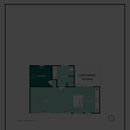
Boligen rummer desuden et stort soveværelse med
skabsplads samt et stilrent badeværelse med
bruseniche og inventar fra Svane. Planløsningen er
gennemtænkt med minimal spildplads, hvilket gør, 
huset føles større end sine kvadratmeter.
Udelivet er noget helt særligt. Sommerhuset er omg
af store terrassearealer, hvor I kan nyde solen hele
dagen. Den overdækkede terrasse fungerer som et
ekstra opholdsrum og giver mulighed for hyggelige
stunder med familie og venner – uanset vejret.
Udsigten er formidabel både inde og ude og skaber
helt unik ro.
Beliggenheden er ideel med kort afstand til Munke
by, mens både Kerteminde og Odense nås hurtigt i b