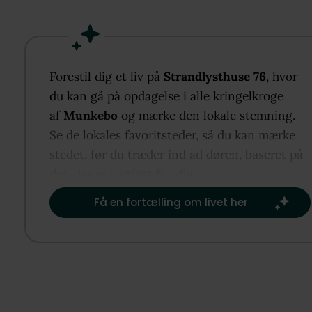
Allerede ved ankomst bemærker man det moderne
udtryk med vedligeholdelsesfri beklædning og flott
træ/alu-partier. Indenfor mødes I af et imponerend
lysindfald fra de mange gulv-til-loft vinduer, som
Forestil dig et liv på
Strandlysthuse 76
, hvor
skaber en helt særlig atmosfære og bringer naturen
du kan gå på opdagelse i alle kringelkroge
på. De store gulvklinker binder rummene sammen 
af
Munkebo
og mærke den lokale stemning.
giver et roligt og elegant udtryk.
Se de lokales favoritsteder, så du kan mærke
Hjertet i sommerhuset er det åbne køkken-alrum, h
stedet, før du træder ind ad døren, baseret på
der er kræset for både funktionalitet og materialeva
det, der er vigtigst for dig.​
Køkkenet er indrettet med elementer fra Svane og
Få en fortælling om livet her
byder på god skabsplads samt alle nødvendige hård
hvidevarer. Her er en naturlig sammenhæng til spis
og opholdsområdet, hvor en sovesofa giver ekstra
sovepladser, og hvor udsigten over Kertinge Nor og
Kerteminde Fjord virkelig kommer til sin ret.