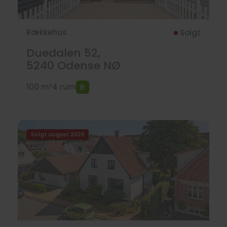
Rækkehus
Solgt
Duedalen 52,
5240
Odense NØ
100 m²
4 rum
Solgt august 2026