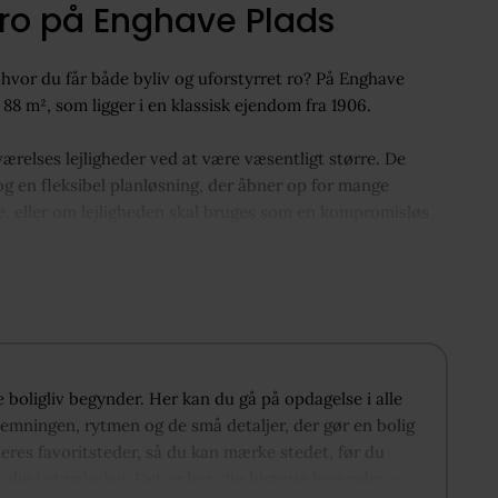
 ro på Enghave Plads
, hvor du får både byliv og uforstyrret ro? På Enghave
88 m², som ligger i en klassisk ejendom fra 1906.
værelses lejligheder ved at være væsentligt større. De
g en fleksibel planløsning, der åbner op for mange
e, eller om lejligheden skal bruges som en kompromisløs
jertet er det pæne, renoverede køkken, hvor der er lagt
rrelsen på værelserne gør det nemt at indrette sig uden at
e boligliv begynder. Her kan du gå på opdagelse i alle
. Dertil kommer den lyse og indbydende stue, der
temningen, rytmen og de små detaljer, der gør en bolig
g et stort spisebord til middage med venner og familie.
deres favoritsteder, så du kan mærke stedet, før du
r dig i et nabolag. Det er her, din historie begynder –