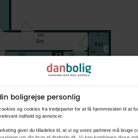
in boligrejse personlig​
ookies og cookies fra tredjeparter for at få hjemmesiden til at f
relevant indhold og annoncer.​
rketing giver du tilladelse til, at vi og vores partnere må bruge 
oplysninger om din brug af danbolig.dk. Vi kan kombinere disse o