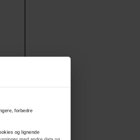
ungere, forbedre
cookies og lignende
plysninger med andre data og