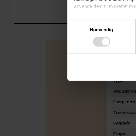
anvende dem til målrettet mark
Ved at klikke på ”OK” giver d
Consent
tilbagekalde dit samtykke ved 
Nødvendig
Selection
finder du i vores
privatlivspo
Boligfakta
Type
Udbudsfo
Energimær
Varmekilde
Byggeår
Etage