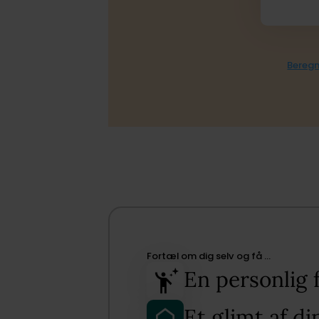
Beregn
Fortæl om dig selv og få …​
En personlig 
Et glimt af d