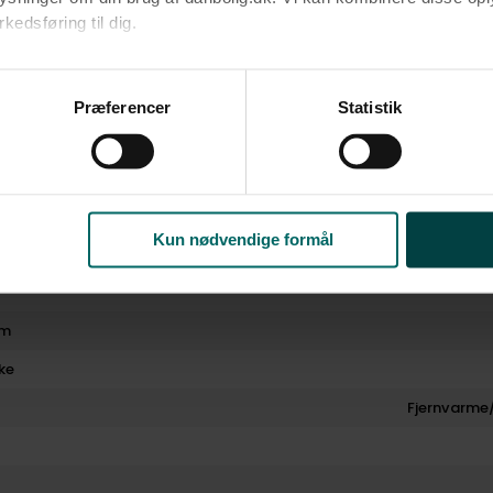
edsføring til dig.​
u samtykke til alle formål. Du kan til enhver tid læse mere om 
at følge linket til vores
cookiepolitik
. Oplysninger om behandli
Præferencer
Statistik
litik
.
Kun nødvendige formål
rm
ke
Fjernvarme