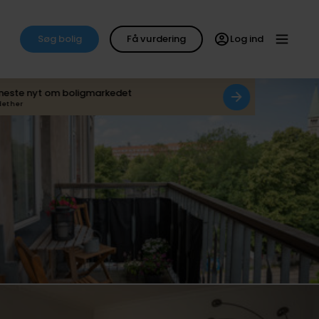
Søg bolig
Få vurdering
Log ind
neste nyt om boligmarkedet
det her