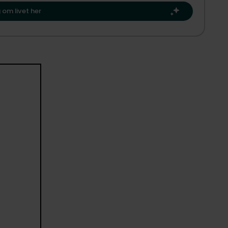
Carlsberg byen kan danne rammen om dit næste kapitel.​
tede og levende adresser, behøver du ikke bekymre dig om
 om livet her
nghave Plads. Det giver en sjælden ro på 3. sal, samtidig
adsens unikke atmosfære, caféliv og metrostation. Her
 udbudt Vesterbro-perle, der kombinerer sjæl, kvadratmeter
l opleves med egne øjne.