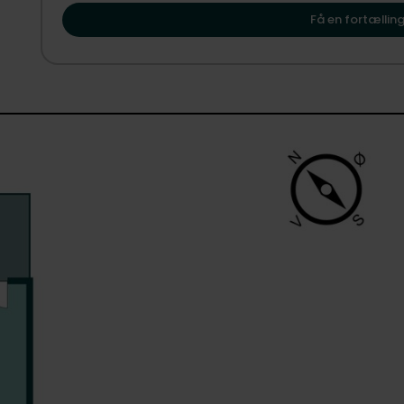
og vi glæder os til at vise dig, hvordan Vesterbro og 
Selvom du flytter ind på en af Vesterbros mest eftertrag
Få en fortælling
gadestøj. Lejligheden er trukket perfekt tilbage fra selve E
med at du blot skal gå ned ad trappen for at stå midt i pl
vælger du fuldstændig selv bylivet til og fra. En sjældent
og en uovertruffen beliggenhed. Dette er en bolig, der ska