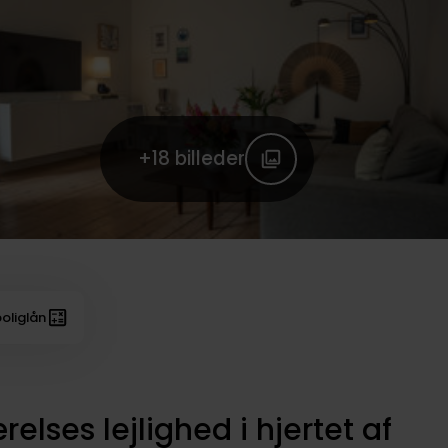
+18
billeder
oliglån
lses lejlighed i hjertet af