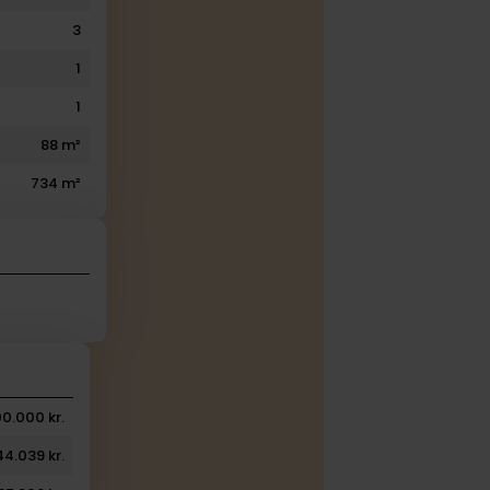
3
1
1
88 m²
734 m²
0.000 kr.
44.039 kr.