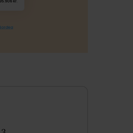
35.906 kr.
 Nordea
3.​