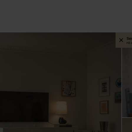
Se
Få 