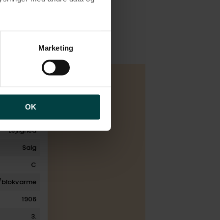
brugen af cookies samt
ng af personoplysninger
Marketing
OK
Lejlighed
Salg
C
/blokvarme
1906
3.