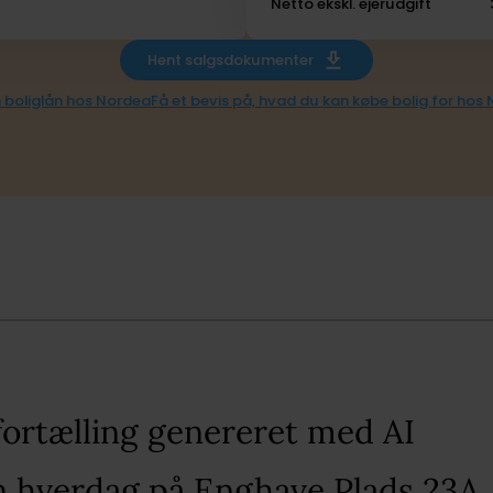
Netto ekskl. ejerudgift
Hent salgsdokumenter
 boliglån hos Nordea
Få et bevis på, hvad du kan købe bolig for hos
fortælling genereret med AI​
in hverdag på Enghave Plads 23A, 