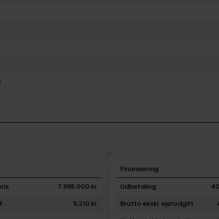
l
i
Finansiering
ris
7.995.000 kr.
Udbetaling
40
t
5.210 kr.
Brutto ekskl. ejerudgift