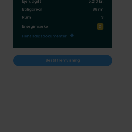
Ejerudgift
5.210 kr.
Boligareal
88 m²
Rum
3
Energimærke
Hent salgsdokumenter
Bestil fremvisning