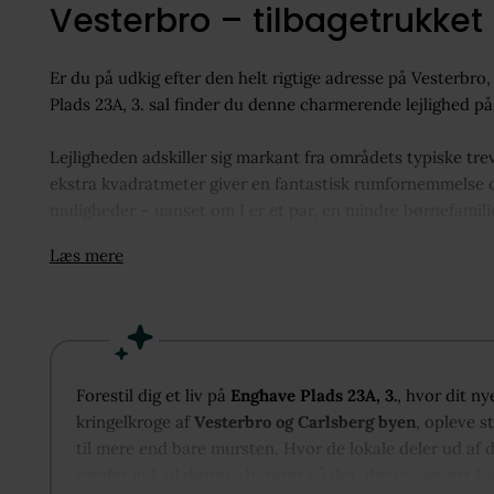
Vesterbro – tilbagetrukket
Er du på udkig efter den helt rigtige adresse på Vesterbro
Plads 23A, 3. sal finder du denne charmerende lejlighed på 
Lejligheden adskiller sig markant fra områdets typiske tre
ekstra kvadratmeter giver en fantastisk rumfornemmelse o
muligheder – uanset om I er et par, en mindre børnefamili
delelejlighed.
Læs mere
Gennemført stand og gennemtænkte rum
Boligen fremstår i rigtig pæn og indflytningsklar stand. H
vægt på god arbejdsplads og funktionelle løsninger.
De to store værelser er et absolut særsyn for området. Stø
Forestil dig et liv på
Enghave Plads 23A, 3.
, hvor dit ny
skulle gå på kompromis med skabsplads eller kontorhjørne
kringelkroge af
Vesterbro og Carlsberg byen
, opleve s
naturligt rummer plads til både en hyggelig sofaafdeling o
til mere end bare mursten. Hvor de lokale deler ud af 
træder ind ad døren - baseret på det, der er vigtigst fo
Udsigt – trukket tilbage i roen