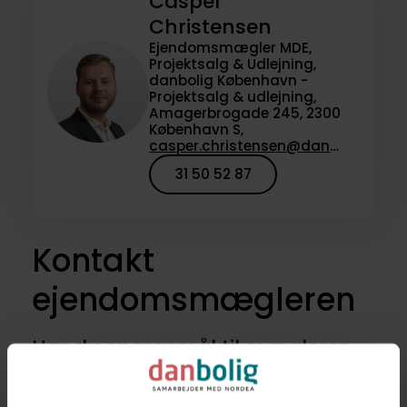
Casper
Christensen
Ejendomsmægler MDE,
Projektsalg & Udlejning,
danbolig København -
Projektsalg & udlejning,
Amagerbrogade 245, 2300
København S,
casper.christensen@danbolig.dk
31 50 52 87
Kontakt
ejendomsmægleren
Har du spørgsmål til mægleren,
der havde denne bolig til salg,
eller vil du høre om lignende