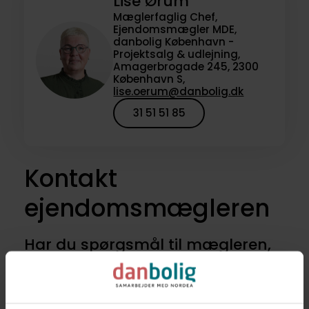
Lise Ørum
Mæglerfaglig Chef,
Ejendomsmægler MDE,
danbolig København -
Projektsalg & udlejning,
Amagerbrogade 245, 2300
København S,
lise.oerum@danbolig.dk
31 51 51 85
Kontakt
ejendomsmægleren
Har du spørgsmål til mægleren,
der havde denne bolig til salg,
eller vil du høre om lignende
boliger til salg? Kontakt os for at