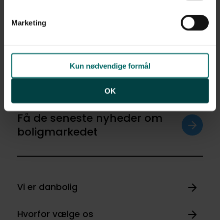
0 kr. - 0 kr.
linket til vores
cookiepolitik
. Oplysninger om behandling
af personoplysninger finder du i vores
privatlivspolitik
.
Marketing
Ja tak
Opret med egne
Kun nødvendige formål
OK
Få de seneste nyheder om
boligmarkedet
Vi er danbolig
Hvorfor vælge os