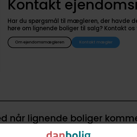
Kontakt ejendom
Har du spørgsmål til mægleren, der havde denne
høre om lignende boliger til salg? Kontakt os
Om ejendomsmægleren
Kontakt mægler
d når lignende boliger kommer
agent i danboligs køberkartotek og få besked når nye boliger k