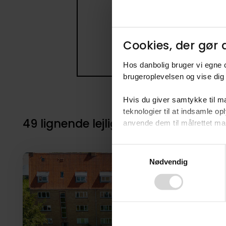
Cookies, der gør d
Hos danbolig bruger vi egne c
brugeroplevelsen og vise dig 
Hvis du giver samtykke til ma
teknologier til at indsamle 
49 lignende lejligheder i nærheden 
anvende dem til målrettet mark
Ved at klikke på ”OK” giver d
Consent
tilbagekalde dit samtykke ved 
Nødvendig
Selection
finder du i vores
privatlivspo