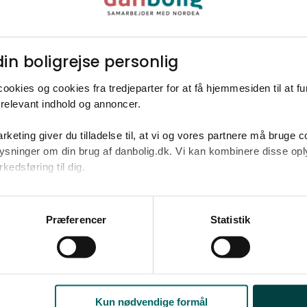
2400
50 - 70 m2
Lejlighed
2.200.000 kr. - 3.000.000 kr.
Ja tak
in boligrejse personlig​
Opret med egne
ookies og cookies fra tredjeparter for at få hjemmesiden til at f
relevant indhold og annoncer.​
rketing giver du tilladelse til, at vi og vores partnere må bruge 
oplysninger om din brug af danbolig.dk. Vi kan kombinere disse o
til 2.200.000-3.000.000 kr. på omkring 5
edsføring til dig.​
u samtykke til alle formål. Du kan til enhver tid læse mere om 
at følge linket til vores
cookiepolitik
. Oplysninger om behandli
Præferencer
Statistik
litik
.
Kun nødvendige formål