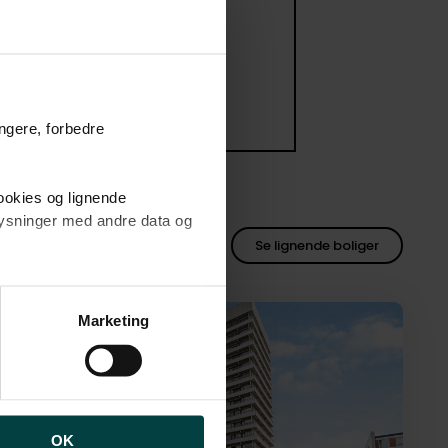
ungere, forbedre
cookies og lignende
plysninger med andre data og
2
8 m
Se lignende boliger
brugen af cookies samt
ng af personoplysninger
Marketing
Velindrettet lejlighed med flot udsigt
OK