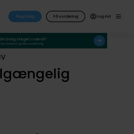
Søg bolig
Få vurdering
Log ind
 din bolig steget i værdi?
svar med en gratis vurdering
NV
ilgængelig