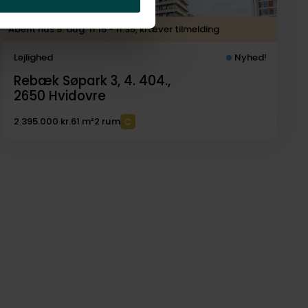
Åbent hus 9. aug. 11.15 - 11.35, kræver tilmelding
Lejlighed
Nyhed!
Rebæk Søpark 3, 4. 404.,
2650
Hvidovre
2.395.000 kr.
61 m²
2 rum