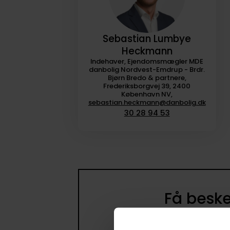
Sebastian Lumbye
Heckmann
Indehaver, Ejendomsmægler MDE
danbolig Nordvest-Emdrup - Brdr.
Bjørn Bredo & partnere,
Frederiksborgvej 39, 2400
København NV,
sebastian.heckmann@danbolig.dk
30 28 94 53
Få beske
Opret en søge