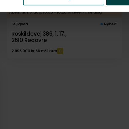
Åbent hus 9. aug. 10.00 - 10.20, kræver tilmelding
Lejlighed
Nyhed!
Roskildevej 386, 1. 17.,
2610
Rødovre
2.995.000 kr.
56 m²
2 rum