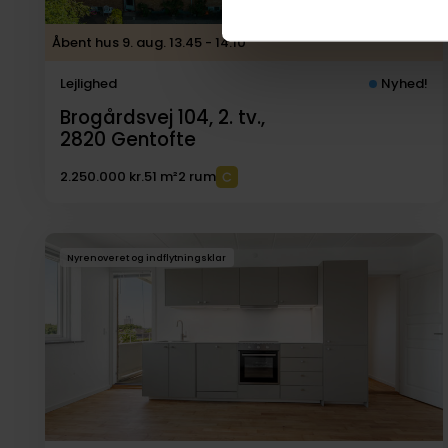
Åbent hus 9. aug. 13.45 - 14.10
Lejlighed
Nyhed!
Brogårdsvej 104, 2. tv.,
2820
Gentofte
2.250.000 kr.
51 m²
2 rum
Nyrenoveret og indflytningsklar