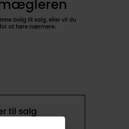
smægleren
 bolig til salg, eller vil du
 for at høre nærmere.
 til salg
ommer til salg