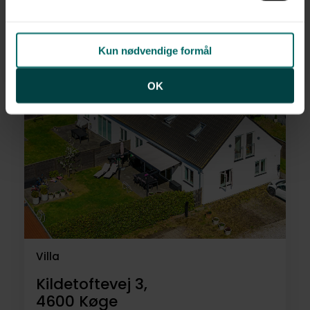
Majsmarken 3,
4140
Borup
Kun nødvendige formål
4.800.000 kr.
158 m²
5 rum
OK
Villa
Kildetoftevej 3,
4600
Køge