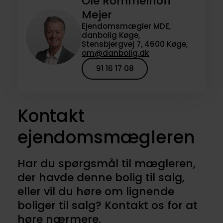
Ole Rommelhoff
Mejer
Ejendomsmægler MDE,
danbolig Køge,
Stensbjergvej 7, 4600 Køge,
om@danbolig.dk
91 16 17 08
Kontakt
ejendomsmægleren
Har du spørgsmål til mægleren,
der havde denne bolig til salg,
eller vil du høre om lignende
boliger til salg? Kontakt os for at
høre nærmere.