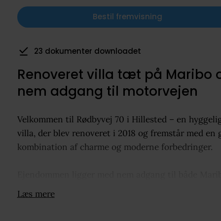
Bestil fremvisning
23 dokumenter downloadet
Renoveret villa tæt på Maribo 
nem adgang til motorvejen
Velkommen til Rødbyvej 70 i Hillested – en hyggeli
villa, der blev renoveret i 2018 og fremstår med en 
kombination af charme og moderne forbedringer.
Ejendommen ligger med nem adgang til både Mari
og motorvejen, hvilket gør hverdagen praktisk for
Læs mere
pendleren. Samtidig er der gode muligheder for
offentlig transport med busforbindelser i nærheden