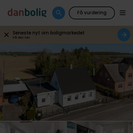
Plantegning
Boligfakta
Kort
Beregn boliglån
Få vurdering
Seneste nyt om boligmarkedet
Få det her