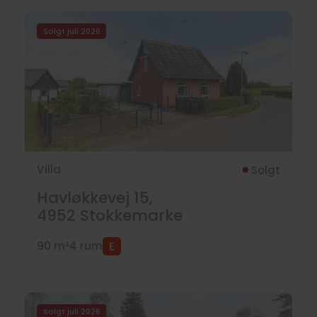
Solgt juli 2026
Villa
Solgt
Havløkkevej 15,
4952
Stokkemarke
90 m²
4 rum
Solgt juli 2026