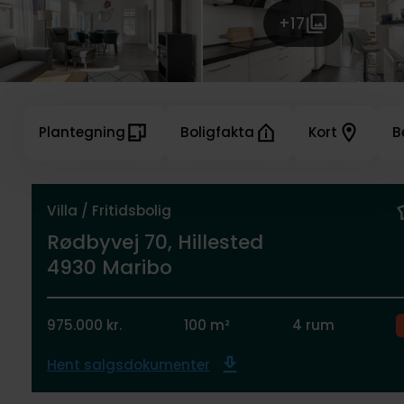
+17
Plantegning
Boligfakta
Kort
B
Villa / Fritidsbolig
Rødbyvej 70, Hillested
4930 Maribo
975.000 kr.
100 m²
4 rum
Hent salgsdokumenter