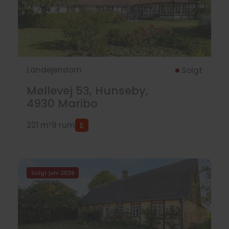
Landejendom
Solgt
Møllevej 53, Hunseby,
4930
Maribo
221 m²
9 rum
Solgt juni 2026