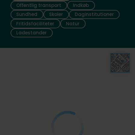
Offentlig transport
Indkøb
Sundhed
Skoler
Daginstitutioner
Fritidsfaciliteter
Natur
Ladestander
Luftfoto