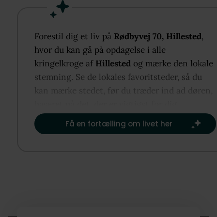
Boligen byder på 100 veldisponerede boligkvadratm
med en hyggelig atmosfære og gode
Forestil dig et liv på
Rødbyvej 70, Hillested
,
anvendelsesmuligheder for både parret, den lille fam
hvor du kan gå på opdagelse i alle
eller førstegangskøberen. Fra haven er der en skøn
kringelkroge af
Hillested
og mærke den lokale
udsigt over de åbne marker, som giver en dejlig
stemning. Se de lokales favoritsteder, så du
fornemmelse af luft og natur.
kan mærke stedet, før du træder ind ad døren,
baseret på det, der er vigtigst for dig.​
Et særligt plus ved ejendommen er den hyggelige
Få en fortælling om livet her
udestue med tilhørende udekøkken, som skaber de
perfekte rammer for lange sommeraftener og hygge
stunder med familie og venner. Til ejendommen hø
desuden udhus og garage med plads til opbevaring
hobbyaktiviteter.
Her får du en bolig med en god placering tæt på bå