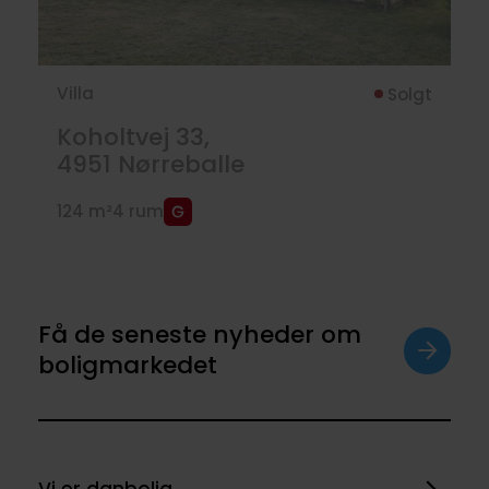
Villa
Solgt
Koholtvej 33,
4951
Nørreballe
124 m²
4 rum
Få de seneste nyheder om
boligmarkedet