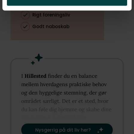
Fred og ro
Rigt foreningsliv
Godt naboskab
I
Hillested
finder du en balance
mellem hverdagens praktiske behov
og den hyggelige stemning, der gør
området særligt. Det er et sted, hvor
du kan føle dig hjemme og skabe dine
egne rutiner og traditioner.​
Nysgerrig på dit liv her?​