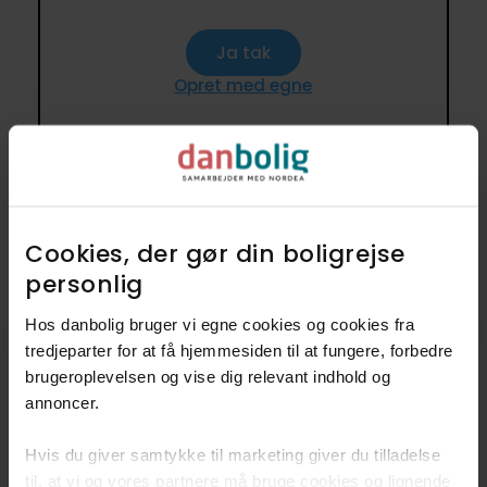
Ja tak
Opret med egne
3 lignende fritidsboliger i
nærheden til 600.000-800.000 kr.
Cookies, der gør din boligrejse
2
på omkring 45 m
personlig​
Hos danbolig bruger vi egne cookies og cookies fra
Anden mægler
tredjeparter for at få hjemmesiden til at fungere, forbedre
brugeroplevelsen og vise dig relevant indhold og
annoncer.​
Hvis du giver samtykke til marketing giver du tilladelse
til, at vi og vores partnere må bruge cookies og lignende