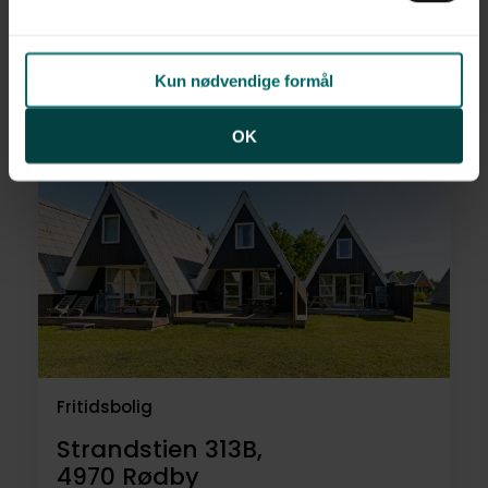
Svalestien 221B,
4970
Rødby
Kun nødvendige formål
1.285.000 kr.
62 m²
3 rum
OK
Fritidsbolig
Strandstien 313B,
4970
Rødby