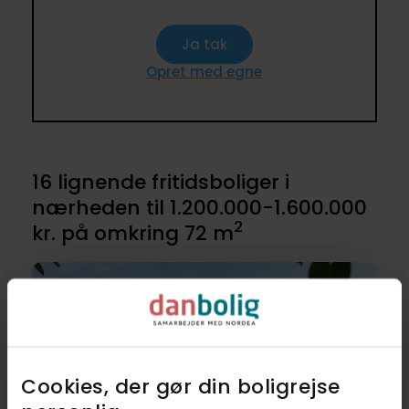
Ja tak
Opret med egne
16 lignende fritidsboliger i
nærheden til 1.200.000-1.600.000
2
kr. på omkring 72 m
Cookies, der gør din boligrejse