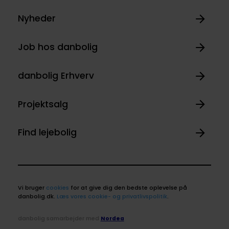
Nyheder
Job hos danbolig
danbolig Erhverv
Projektsalg
Find lejebolig
Vi bruger
cookies
for at give dig den bedste oplevelse på
danbolig.dk.
Læs vores cookie- og privatlivspolitik
.
danbolig samarbejder med
Nordea