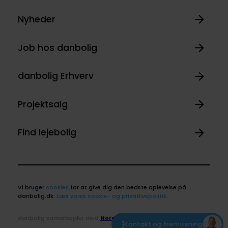
Nyheder
Job hos danbolig
danbolig Erhverv
Projektsalg
Find lejebolig
Vi bruger
cookies
for at give dig den bedste oplevelse på
danbolig.dk.
Læs vores cookie- og privatlivspolitik
.
danbolig samarbejder med
Nordea
Kontakt og fremvisning