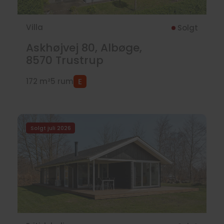
Villa
Solgt
Askhøjvej 80, Albøge,
8570
Trustrup
172 m²
5 rum
Solgt juli 2026