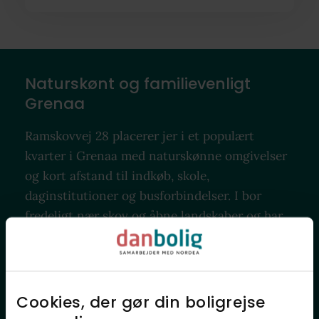
Naturskønt og familievenligt
Grenaa
Ramskovvej 28 placerer jer i et populært
kvarter i Grenaa med naturskønne omgivelser
og kort afstand til indkøb, skole,
daginstitutioner og busforbindelser. I bor
fredeligt nær skov og åbne landskaber og har
samtidig overskuelig afstand til Grenaa
centrum med byliv og fritids- og kulturliv.
Cookies, der gør din boligrejse