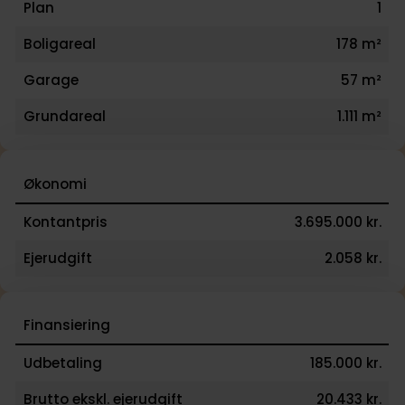
Plan
1
Boligareal
178 m²
Garage
57 m²
Grundareal
1.111 m²
Økonomi
Kontantpris
3.695.000 kr.
Ejerudgift
2.058 kr.
Finansiering
Udbetaling
185.000 kr.
Brutto ekskl. ejerudgift
20.433 kr.