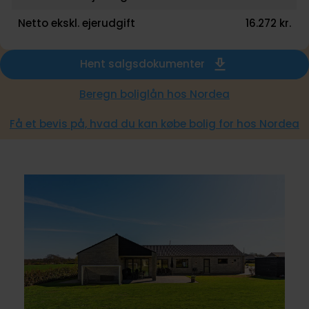
Netto ekskl. ejerudgift
16.272 kr.
Hent salgsdokumenter
Beregn boliglån hos Nordea
Få et bevis på, hvad du kan købe bolig for hos Nordea