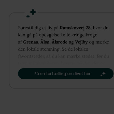
og handelsliv i midtbyen. Villaen er tænkt til familie
med et stort køkkenalrum og stue i åben forbindels
direkte udgang til sydvendt terrasse og en klar
opdeling i voksen- og børneafdeling med fem værel
Forestil dig et liv på
Ramskovvej 28
, hvor du
og to badeværelser. En stor dobbelt garage og
kan gå på opdagelse i alle kringelkroge
velanlagte udearealer med både åbne og overdækk
af
Grenaa, Ålsø, Ålsrode og Vejlby
og mærke
terrasser fuldender helheden.
den lokale stemning. Se de lokales
favoritsteder, så du kan mærke stedet, før du
træder ind ad døren, baseret på det, der er
vigtigst for dig.​
Få en fortælling om livet her