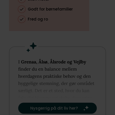
Godt for børnefamilier
Fred og ro
I
Grenaa, Ålsø, Ålsrode og Vejlby
finder du en balance mellem
hverdagens praktiske behov og den
hyggelige stemning, der gør området
særligt. Det er et sted, hvor du kan
føle dig hjemme og skabe dine egne
rutiner og traditioner.​
Nysgerrig på dit liv her?​