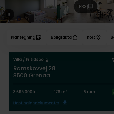
+33
Plantegning
Boligfakta
Kort
B
Villa / Fritidsbolig
Ramskovvej 28
8500 Grenaa
3.695.000 kr.
178 m²
6 rum
Hent salgsdokumenter