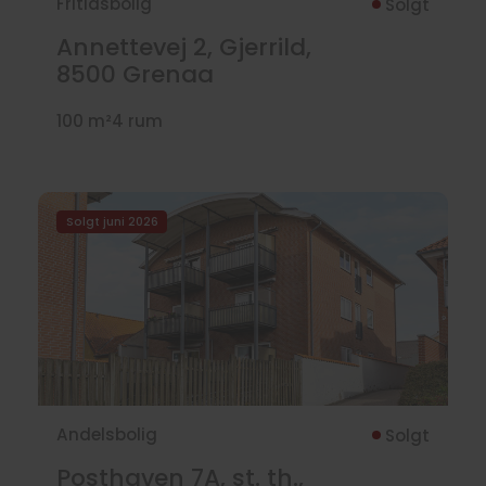
Fritidsbolig
Solgt
Annettevej 2, Gjerrild,
8500
Grenaa
100 m²
4 rum
Solgt juni 2026
Andelsbolig
Solgt
Posthaven 7A, st. th.,