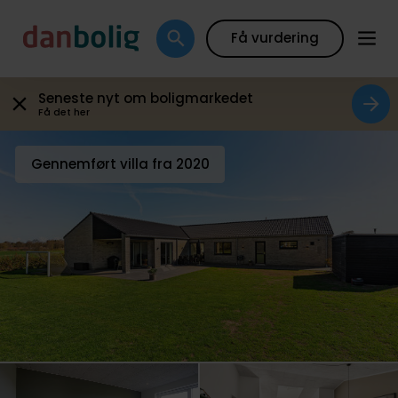
Galleri
Plantegning
Boligfakta
Kort
Beregn
Få vurdering
Seneste nyt om boligmarkedet
Få det her
Gennemført villa fra 2020