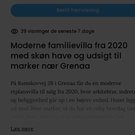
Bestil fremvisning
19 dokumenter downloadet
Moderne familievilla fra 2020
med skøn have og udsigt til
marker nær Grenaa
På Ramskovvej 28 i Grenaa får du en moderne
etplansvilla til salg fra 2020, hvor arkitektur, indre
og beliggenhed går op i en højere enhed. Huset lig
ud mod åbne marker, så du har en rolig hverdag tæt
natur, skov, stier og de kendte badestrande ved
Kattegat, samtidig med at du har kort køreafstand t
Læs mere
byens skole, indkøb, pasningstilbud, idræt, forening