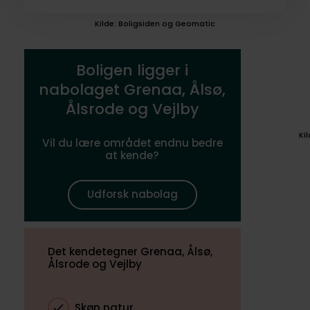
Kilde: Boligsiden og Geomatic
Boligen ligger i
nabolaget Grenaa, Ålsø,
Ålsrode og Vejlby
Ki
Vil du lære området endnu bedre
at kende?
Udforsk nabolag
Det kendetegner Grenaa, Ålsø,
Ålsrode og Vejlby
Skøn natur