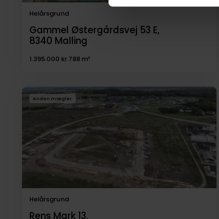
Helårsgrund
Gammel Østergårdsvej 53 E,
8340
Malling
1.395.000 kr.
788 m²
Anden mægler
Helårsgrund
Rens Mark 13,