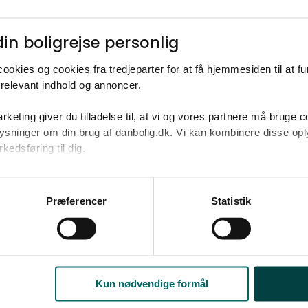
Ja tak
Opret med egne
in boligrejse personlig​
ookies og cookies fra tredjeparter for at få hjemmesiden til at f
relevant indhold og annoncer.​
rketing giver du tilladelse til, at vi og vores partnere må bruge 
til 1.100.000-1.500.000 kr. på omkring 
oplysninger om din brug af danbolig.dk. Vi kan kombinere disse o
edsføring til dig.​
u samtykke til alle formål. Du kan til enhver tid læse mere om 
Anden mægler
at følge linket til vores
cookiepolitik
. Oplysninger om behandli
Præferencer
Statistik
litik
.
Kun nødvendige formål