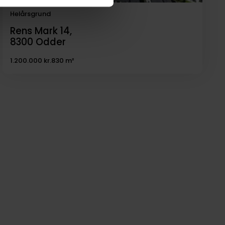
Helårsgrund
Rens Mark 14,
8300
Odder
1.200.000 kr.
830 m²