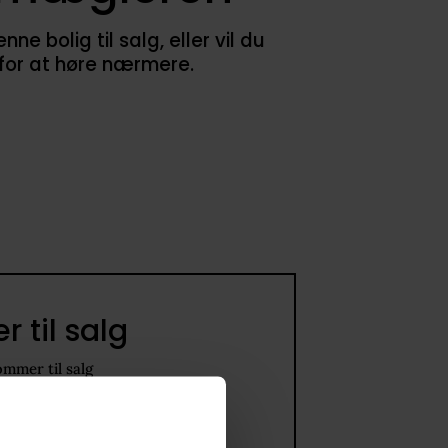
 bolig til salg, eller vil du
 for at høre nærmere.
 til salg
ommer til salg