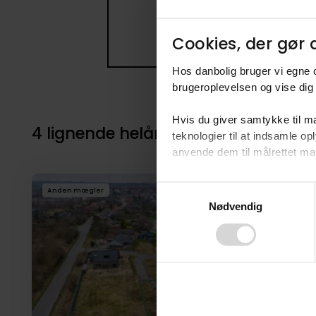
Cookies, der gør d
Hos danbolig bruger vi egne c
brugeroplevelsen og vise dig 
Hvis du giver samtykke til ma
4 lignende helårsgrunde i nærheden 
teknologier til at indsamle 
anvende dem til målrettet mark
Ved at klikke på ”OK” giver d
Consent
Anden mægler
tilbagekalde dit samtykke ved 
Nødvendig
Selection
finder du i vores
privatlivspo