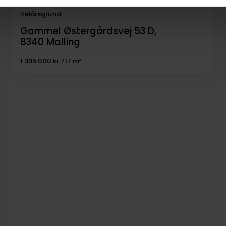
Helårsgrund
Gammel Østergårdsvej 53 D,
8340
Malling
1.395.000 kr.
717 m²