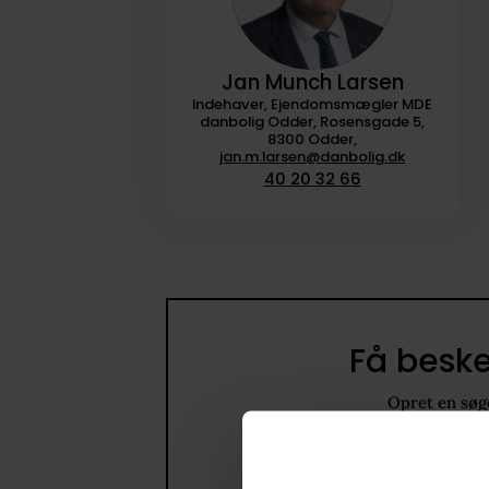
Jan Munch Larsen
Indehaver, Ejendomsmægler MDE
danbolig Odder, Rosensgade 5,
8300 Odder,
jan.m.larsen@danbolig.dk
40 20 32 66
Få beske
Opret en søge