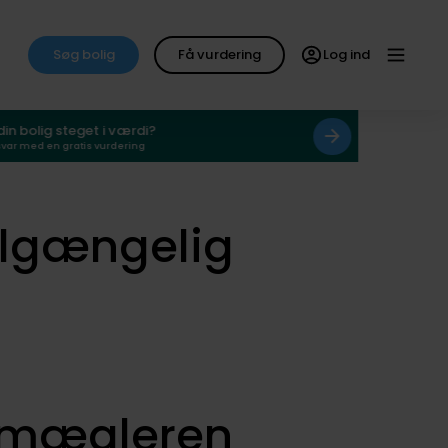
Søg bolig
Få vurdering
Log ind
 din bolig steget i værdi?
svar med en gratis vurdering
ilgængelig
smægleren