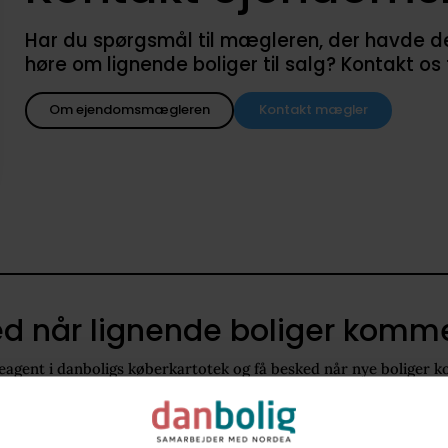
Har du spørgsmål til mægleren, der havde denne
høre om lignende boliger til salg? Kontakt os
Om ejendomsmægleren
Kontakt mægler
d når lignende boliger kommer
agent i danboligs køberkartotek og få besked når nye boliger k
8300
0 - 0 m2
Helårsgrund
1.100.000 kr. - 1.500.000 kr.