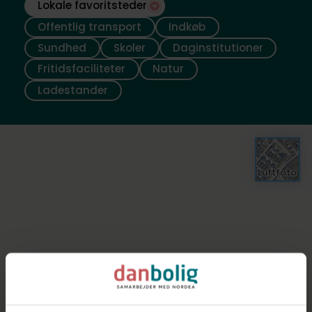
Lokale favoritsteder
Offentlig transport
Indkøb
Sundhed
Skoler
Daginstitutioner
Fritidsfaciliteter
Natur
Ladestander
Luftfoto