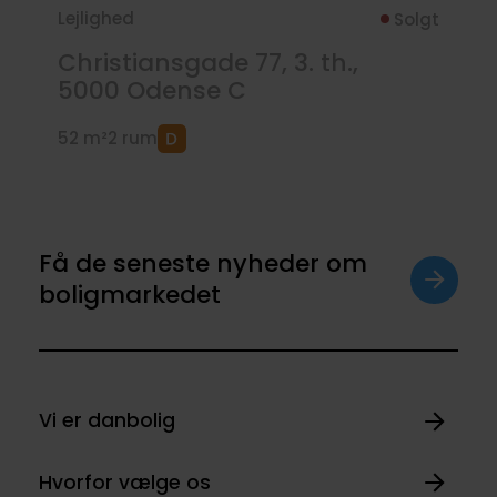
Lejlighed
Solgt
Christiansgade 77, 3. th.,
5000
Odense C
52 m²
2 rum
Få de seneste nyheder om
boligmarkedet
Vi er danbolig
Hvorfor vælge os