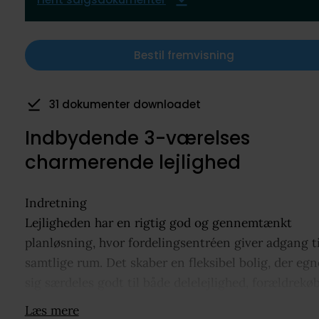
Bestil fremvisning
8 har gemt som favorit
Indbydende 3-værelses
charmerende lejlighed
Indretning
Lejligheden har en rigtig god og gennemtænkt
planløsning, hvor fordelingsentréen giver adgang ti
samtlige rum. Det skaber en fleksibel bolig, der egn
sig særdeles godt til både delelejlighed, forældrekøb
parret eller den lille familie.
Læs mere