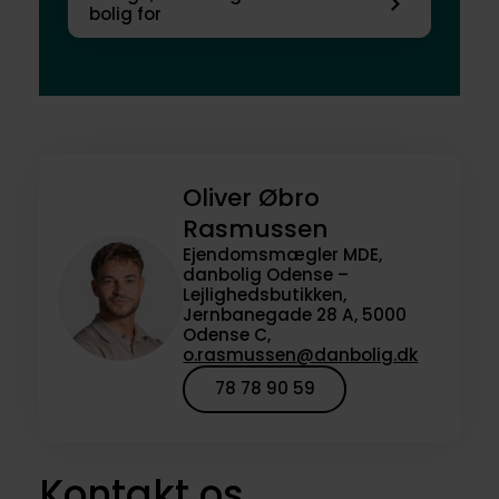
bolig for
Oliver Øbro
Rasmussen
Ejendomsmægler MDE,
danbolig Odense –
Lejlighedsbutikken,
Jernbanegade 28 A, 5000
Odense C,
o.rasmussen@danbolig.dk
78 78 90 59
Kontakt os