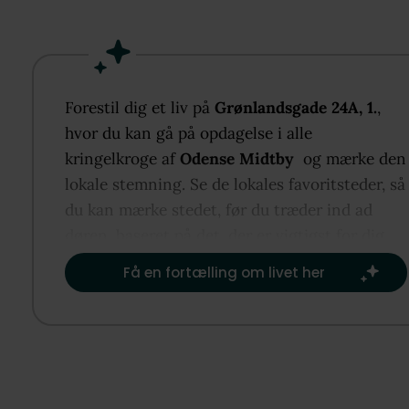
De to værelser er begge regulære og har en fin
størrelse, hvilket giver gode indretningsmuligheder
Badeværelset er rummeligt og har vindue for enden
der er mulighed for naturlig udluftning.
Køkkenet er godt udnyttet og byder på fine
Forestil dig et liv på
Grønlandsgade 24A, 1.
,
arbejdsforhold. Herfra er der åben forbindelse til d
hvor du kan gå på opdagelse i alle
hyggelige stue, hvor der er plads til både afslapnin
kringelkroge af
Odense Midtby
og mærke den
samvær. Alt i alt en bolig, hvor klassisk charme og
lokale stemning. Se de lokales favoritsteder, så
praktisk funktionalitet går flot hånd i hånd.
du kan mærke stedet, før du træder ind ad
døren, baseret på det, der er vigtigst for dig.​
Område
Få en fortælling om livet her
Med adresse på Grønlandsgade bor du attraktivt v
Østerbro i Odense – tæt på både centrum,
uddannelsesinstitutioner og grønne omgivelser. Bå
UCL og SDU kan nås på cykel på omkring et kvarter
mens bymidten med caféer, butikker og kulturliv li