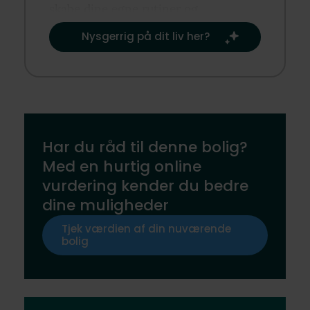
skabe dine egne rutiner og
traditioner.​
Nysgerrig på dit liv her?​
Har du råd til denne bolig?
Med en hurtig online
vurdering kender du bedre
dine muligheder
Tjek værdien af din nuværende
bolig