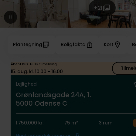
+21
Plantegning
Boligfakta
Kort
B
Åbent hus. Husk tilmelding
Tilmel
15. aug. kl. 10.00 - 16.00
Lejlighed
Grønlandsgade 24A, 1.
5000 Odense C
1.750.000 kr.
75 m²
3 rum
Hent salgsdokumenter