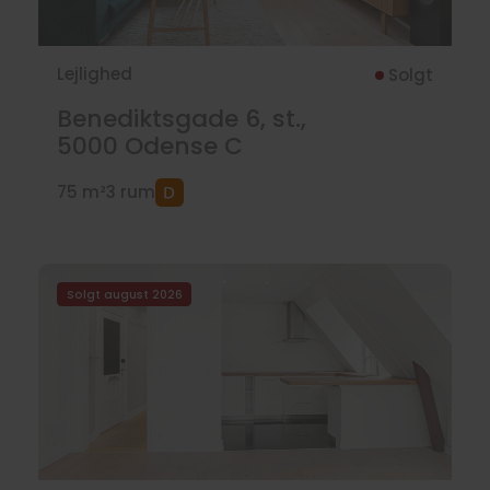
Lejlighed
Solgt
Benediktsgade 6, st.,
5000
Odense C
75 m²
3 rum
Solgt august 2026