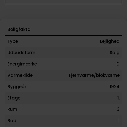
rammer. Der er desuden overdækket cykelparkering
gode parkeringsmuligheder ved ejendommen.
Til lejligheden hører brugsret til et stort kælderrum
fællesfaciliteterne omfatter vaskerum, tørrerum,
Boligfakta
cykelskur og den skønne fælleshave.
Type
Lejlighed
📞 Kontakt danbolig Odense – Lejlighedsbutikken p
Udbudsform
Salg
78 90 59 Vi glæder os til at fremvise boligen!
Energimærke
D
Varmekilde
Fjernvarme/blokvarme
Byggeår
1924
Etage
1.
Rum
3
Bad
1