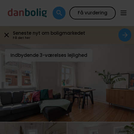
Galleri
Plantegning
Boligfakta
Kort
Beregn
Få vurdering
Seneste nyt om boligmarkedet
Få det her
Indbydende 3-værelses lejlighed