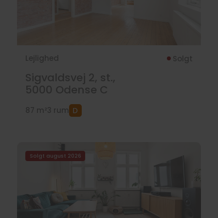
Lejlighed
Solgt
Sigvaldsvej 2, st.,
5000
Odense C
87 m²
3 rum
Solgt august 2026