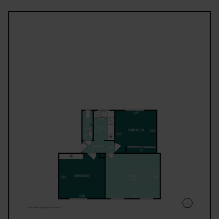
inden for kort rækkevidde.
Dagligvareindkøb klares nemt i nærområdet, og Sa
Jørgens Parken ved Odense Å ligger kun få minutte
væk. Herfra kan du følge de grønne stiforløb langs 
mod Munke Mose og videre mod Fruens Bøge og
Skovsøen.
En beliggenhed, der giver en stærk kombination af
byliv, uddannelse og naturskønne omgivelser.
Ejendommen
Ejendommen er en charmerende og velholdt
rødstensejendom fra 1924 med et klassisk udtryk og
god atmosfære. Lejligheden er en del af en sund
ejerforening med ordnede forhold.
Bag ejendommen finder du en hyggelig, afskærmet
fælleshave, hvor beboerne kan nyde udelivet i rolig