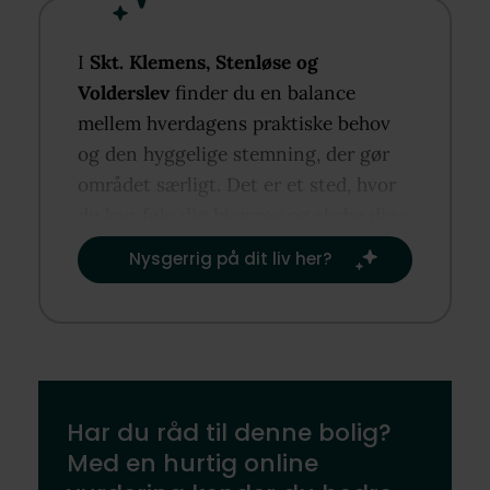
I
Skt. Klemens, Stenløse og
Volderslev
finder du en balance
mellem hverdagens praktiske behov
og den hyggelige stemning, der gør
området særligt. Det er et sted, hvor
du kan føle dig hjemme og skabe dine
egne rutiner og traditioner.​
Nysgerrig på dit liv her?​
Har du råd til denne bolig?
Med en hurtig online