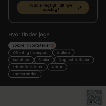
måde.
Hvad er vigtigt i dit nye
nabolag?
Hvor finder jeg?
Lokale favoritsteder
Offentlig transport
Indkøb
Sundhed
Skoler
Daginstitutioner
Fritidsfaciliteter
Natur
Ladestander
Luftfoto