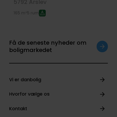
5792
Årslev
165 m²
5 rum
Få de seneste nyheder om
boligmarkedet
Vi er danbolig
Hvorfor vælge os
Kontakt