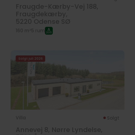
Fraugde-Kærby-Vej 188,
Fraugdekærby,
5220
Odense SØ
160 m²
5 rum
Solgt juli 2026
Villa
Solgt
Annevej 8, Nørre Lyndelse,