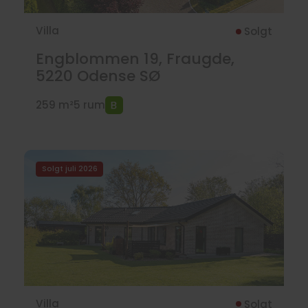
Villa
Solgt
Engblommen 19, Fraugde,
5220
Odense SØ
259 m²
5 rum
Solgt juli 2026
Villa
Solgt