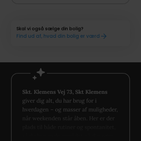
Skal vi også sælge din bolig?
Find ud af, hvad din bolig er værd
Skt. Klemens Vej 73, Skt Klemens
giver dig alt, du har brug for i
hverdagen – og masser af muligheder,
når weekenden står åben. Her er der
plads til både rutiner og spontanitet,
så du kan nyde området på din egen