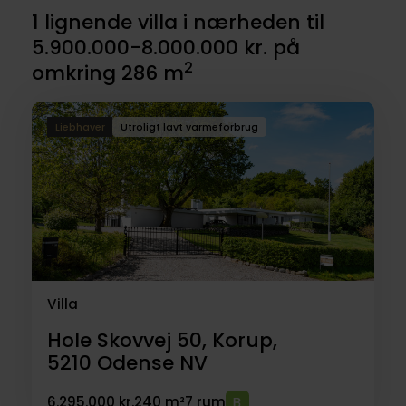
1 lignende villa i nærheden til
5.900.000-8.000.000 kr. på
2
omkring 286 m
Liebhaver
Utroligt lavt varmeforbrug
Villa
Hole Skovvej 50, Korup,
5210
Odense NV
6.295.000 kr.
240 m²
7 rum