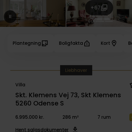
+67
Plantegning
Boligfakta
Kort
B
Liebhaver
Villa
Skt. Klemens Vej 73, Skt Klemens
5260 Odense S
6.995.000 kr.
286 m²
7 rum
Hent salgsdokumenter