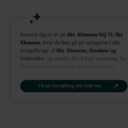
Ejendommen er opført i 1988 og rummer 28 m2 bol
fordelt over ét plan, en gennemtænkt og rummelig
planløsning med seks værelser, to badeværelser og 
toiletter. Køkken-alrum og bryggers er renoveret i 2
badeværelser fik nyt inventer i 2011 og ejendomme
Forestil dig et liv på
Skt. Klemens Vej 73, Skt
fremstår i dag velholdt og funktionel i alle sine rum
Klemens
, hvor du kan gå på opdagelse i alle
kringelkroge af
Skt. Klemens, Stenløse og
Husets hjerte er de store opholdsarealer, hvor lyset
Volderslev
og mærke den lokale stemning. Se
falder ind gennem de mange vinduespartier, og hvo
de lokales favoritsteder, så du kan mærke
udestuen med udsigt over haven og skoven er med t
stedet, før du træder ind ad døren, baseret på
at give en spændende udsigtsoplevelse. Herfra er d
det, der er vigtigst for dig.​
Få en fortælling om livet her
kun et skridt til haven, hvor en hyggelig pavillon gi
endnu et sted at finde ro.
Grunden er på 1.406 m2, og dertil kommer den
bagvedliggende fredskov på 6.000 m2 som deles m