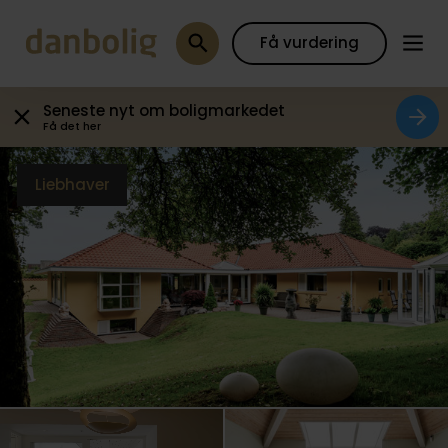
Galleri
Plantegning
Boligfakta
Kort
Beregn
Få vurdering
Seneste nyt om boligmarkedet
Få det her
Liebhaver