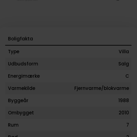
men denne ejendom har allerede fundet sin plads,
dejligt tæt ved skoven, hvor den altid har hørt til.
Ejendommen opvarmes med fjernvarme og er
energimærket C.
Boligfakta
Type
Villa
Book en fremvisning.
Udbudsform
Salg
Energimærke
C
Varmekilde
Fjernvarme/blokvarme
Byggeår
1988
Ombygget
2010
Rum
7