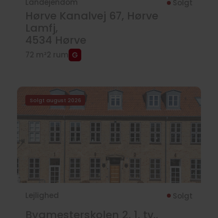
Landejendom
Solgt
Hørve Kanalvej 67, Hørve
Lamfj,
4534
Hørve
72 m²
2 rum
Solgt august 2026
Lejlighed
Solgt
Bygmesterskolen 2, 1. tv.,