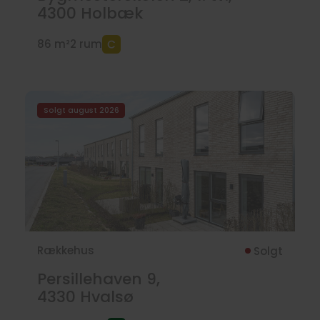
4300
Holbæk
86 m²
2 rum
Solgt august 2026
Rækkehus
Solgt
Persillehaven 9,
4330
Hvalsø