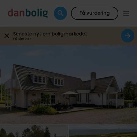
Galleri
Plantegning
Boligfakta
Kort
Beregn
Få vurdering
Seneste nyt om boligmarkedet
Få det her