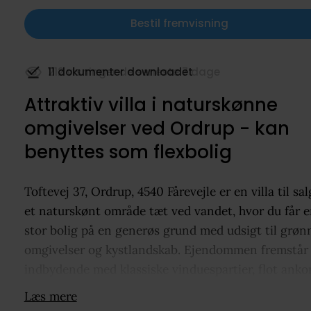
Bestil fremvisning
11 dokumenter downloadet
Attraktiv villa i naturskønne
omgivelser ved Ordrup - kan
benyttes som flexbolig
Toftevej 37, Ordrup, 4540 Fårevejle er en villa til sal
et naturskønt område tæt ved vandet, hvor du får 
stor bolig på en generøs grund med udsigt til grøn
omgivelser og kystlandskab. Ejendommen fremstår
indbydende med klassiske vinduespartier, flot ank
og rummelig garage, og både planløsning og grund
Læs mere
giver en perfekt ramme om hverdagen. Indenfor får