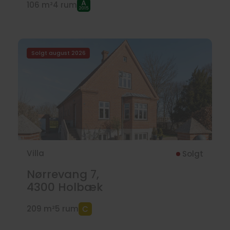
106 m²
4 rum
Solgt august 2026
Villa
Solgt
Nørrevang 7,
4300
Holbæk
209 m²
5 rum