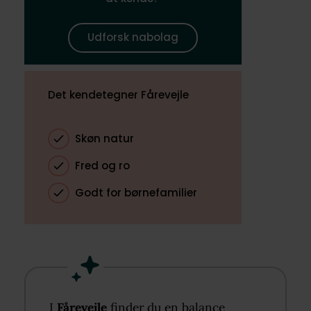
Udforsk nabolag
Det kendetegner Fårevejle
Skøn natur
Fred og ro
Godt for børnefamilier
I
Fårevejle
finder du en balance