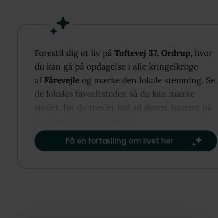
gode opholdsrum med brændeovn, velindrettet køk
og flere badeværelser samt ekstra stue på førstesal
med altaner og kælder med vaskerum og disponibel
rum. Ude kan du nyde den store, naturprægede gr
Forestil dig et liv på
Toftevej 37, Ordrup
, hvor
med stier og flere terrasser, mens området omkring
du kan gå på opdagelse i alle kringelkroge
Ordrup og Fårevejle byder på smuk natur, strand,
af
Fårevejle
og mærke den lokale stemning. Se
friluftsliv og nem adgang til Holbæk og resten af
de lokales favoritsteder, så du kan mærke
Sjælland.
stedet, før du træder ind ad døren, baseret på
det, der er vigtigst for dig.​
Få en fortælling om livet her