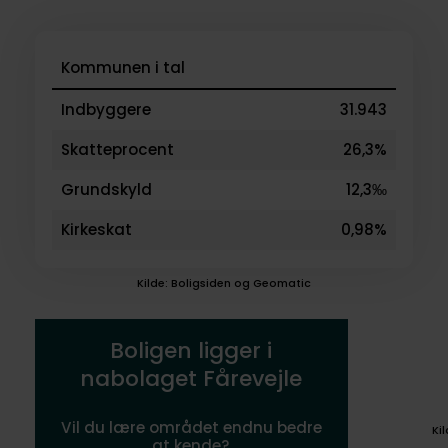
Kommunen i tal
Indbyggere
31.943
Skatteprocent
26,3%
Grundskyld
12,3‰
Kirkeskat
0,98%
Kilde: Boligsiden og Geomatic
Boligen ligger i
nabolaget Fårevejle
Vil du lære området endnu bedre
Ki
at kende?