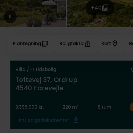
+40
Plantegning
Boligfakta
Kort
B
Villa / Fritidsbolig
Toftevej 37, Ordrup
4540 Fårevejle
3.395.000 kr.
220 m²
6 rum
Hent salgsdokumenter