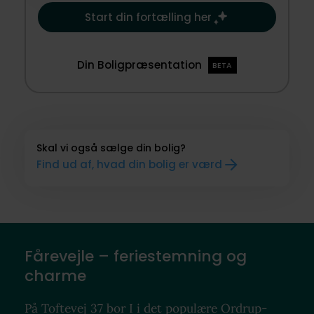
Start din fortælling her
Din Boligpræsentation
BETA
Skal vi også sælge din bolig?
Find ud af, hvad din bolig er værd
Fårevejle – feriestemning og
charme
På Toftevej 37 bor I i det populære Ordrup-