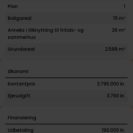
Plan
1
Boligareal
111 m²
Anneks i tilknytning til fritids- og
26 m²
sommerhus
Grundareal
2.598 m²
Økonomi
Kontantpris
3.795.000 kr.
Ejerudgift
3.790 kr.
Finansiering
Udbetaling
190.000 kr.