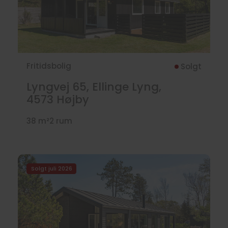
Fritidsbolig
Solgt
Lyngvej 65, Ellinge Lyng,
4573
Højby
38 m²
2 rum
Solgt juli 2026