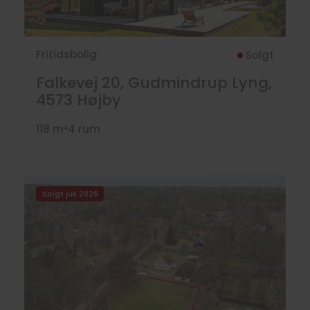
Fritidsbolig
Solgt
Falkevej 20, Gudmindrup Lyng,
4573
Højby
118 m²
4 rum
Solgt juli 2026