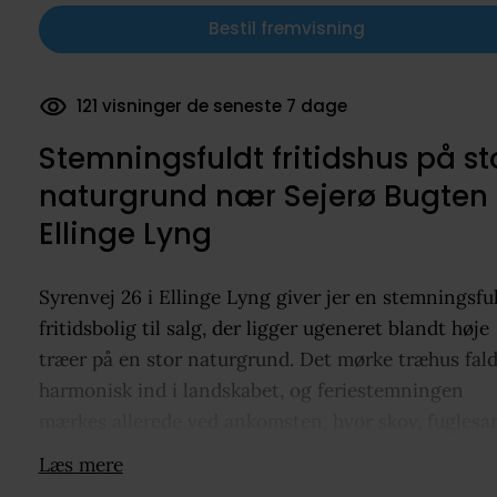
Bestil fremvisning
35 dokumenter downloadet
Stemningsfuldt fritidshus på st
naturgrund nær Sejerø Bugten 
Ellinge Lyng
Syrenvej 26 i Ellinge Lyng giver jer en stemningsfu
fritidsbolig til salg, der ligger ugeneret blandt høje
træer på en stor naturgrund. Det mørke træhus fal
harmonisk ind i landskabet, og feriestemningen
mærkes allerede ved ankomsten, hvor skov, fuglesa
og den friske luft ved Sejerø Bugten sætter rammen
Læs mere
Indenfor får I et hyggeligt køkkenalrum i åben