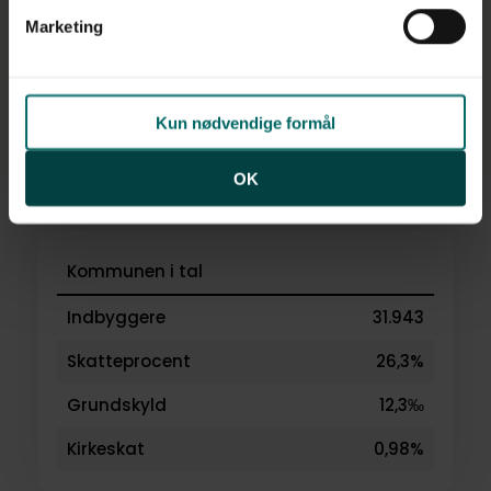
af personoplysninger finder du i vores
privatlivspolitik
.
Marketing
Kun nødvendige formål
OK
Kommunen i tal
Indbyggere
31.943
Skatteprocent
26,3%
Grundskyld
12,3‰
Kirkeskat
0,98%