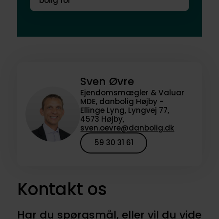
bolig for
Sven Øvre
Ejendomsmægler & Valuar
MDE, danbolig Højby -
Ellinge Lyng, Lyngvej 77,
4573 Højby,
sven.oevre@danbolig.dk
59 30 31 61
Kontakt os
Har du spørgsmål, eller vil du vide