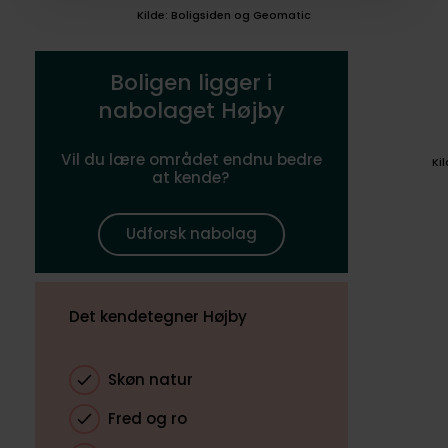
Kilde: Boligsiden og Geomatic
Boligen ligger i
nabolaget Højby
Vil du lære området endnu bedre
Ki
at kende?
Udforsk nabolag
Det kendetegner Højby
Skøn natur
Fred og ro