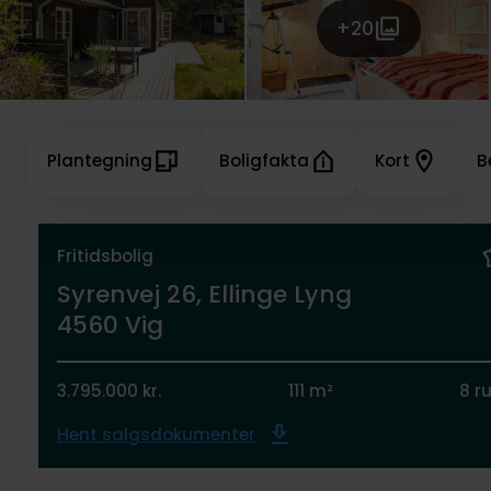
+20
Plantegning
Boligfakta
Kort
B
Fritidsbolig
Syrenvej 26, Ellinge Lyng
4560 Vig
3.795.000 kr.
111 m²
8 r
Hent salgsdokumenter