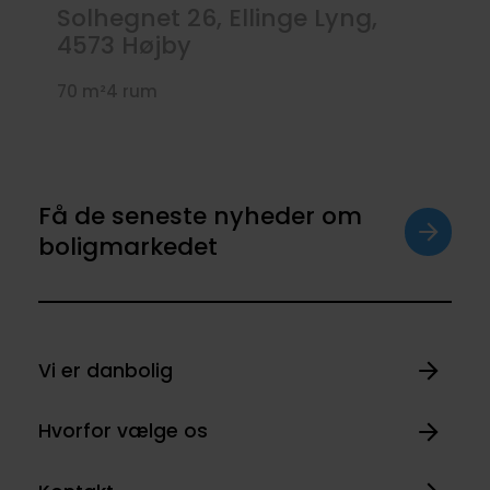
Solhegnet 26, Ellinge Lyng,
4573
Højby
70 m²
4 rum
Få de seneste nyheder om
boligmarkedet
Vi er danbolig
Hvorfor vælge os