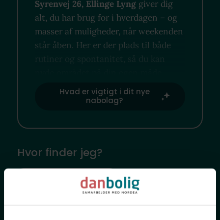
Syrenvej 26, Ellinge Lyng
giver dig
alt, du har brug for i hverdagen – og
masser af muligheder, når weekenden
står åben. Her er der plads til både
rutiner og spontanitet, så du kan
nyde området på din egen måde.
Hvad er vigtigt i dit nye
nabolag?
Hvor finder jeg?
Lokale favoritsteder
Offentlig transport
Indkøb
Sundhed
Skoler
Daginstitutioner
Fritidsfaciliteter
Natur