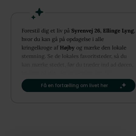
forbindelse med opholdsstuen med brændeovn og
udgang til terrasserne samt tre værelser og to
badeværelser, hvoraf det ene har vaskemaskine.
Udenfor omkranses huset af flere terrasser med bå
Forestil dig et liv på
Syrenvej 26, Ellinge Lyng
,
sol og skygge, en stor naturgrund på 2.598 m²,
hvor du kan gå på opdagelse i alle
fritliggende garage og gæsteanneks. I bor i et popu
kringelkroge af
Højby
og mærke den lokale
sommerhusområde ca. 500 meter fra Sejerø Bugten
stemning. Se de lokales favoritsteder, så du
tæt på Vig med indkøb og nem adgang til
kan mærke stedet, før du træder ind ad døren,
motorvejssystemet.
baseret på det, der er vigtigst for dig.​
Få en fortælling om livet her