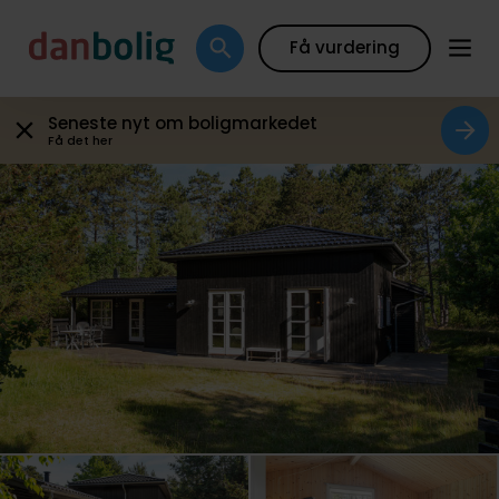
Boligfakta
Kort
Beregn boliglån
Sælger siger
Få vurdering
Seneste nyt om boligmarkedet
Få det her