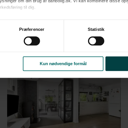
oplysninger om din brug af danbolig.dk. Vi kan kombinere disse o
Ja tak
edsføring til dig.​
Opret med egne
u samtykke til alle formål. Du kan til enhver tid læse mere om 
at følge linket til vores
cookiepolitik
. Oplysninger om behandli
Præferencer
Statistik
litik
.
 til 900.000-1.200.000 kr. på omkring 54
Kun nødvendige formål
Anden mægler