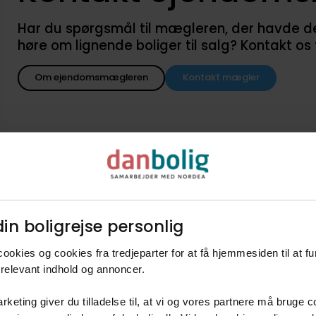
Har du spørgsmål til mægleren, der havde denne
høre om lignende boliger til salg? Kontakt os
Om ejendomsmægleren
Kontakt mægler
in boligrejse personlig​
d når lignende boliger kommer
ookies og cookies fra tredjeparter for at få hjemmesiden til at f
agent i danboligs køberkartotek og få besked når nye boliger k
relevant indhold og annoncer.​
4571
50 - 60 m2
Fritidsbolig
900.000 kr. - 1.200.000 kr.
rketing giver du tilladelse til, at vi og vores partnere må bruge 