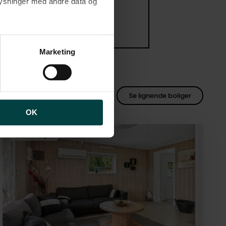
plysninger med andre data og
brugen af cookies samt
ng af personoplysninger
Marketing
2
 m
Se lignende boliger
OK
Anden mægler