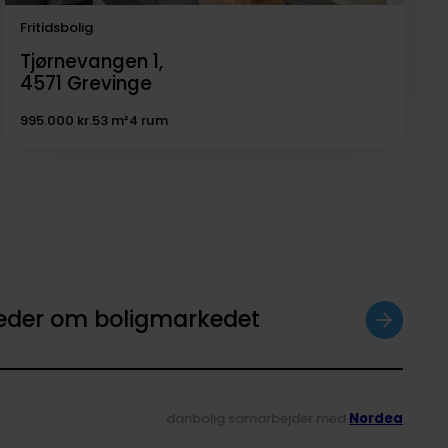
Fritidsbolig
Tjørnevangen 1,
4571
Grevinge
995.000 kr.
53 m²
4 rum
heder om boligmarkedet
danbolig samarbejder med
Nordea