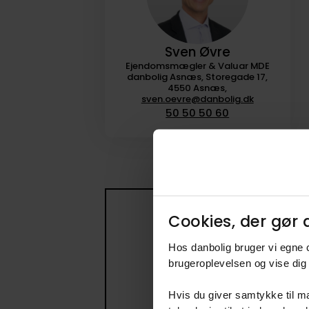
Sven Øvre
Ejendomsmægler & Valuar MDE
danbolig Asnæs, Storegade 17,
4550 Asnæs,
sven.oevre@danbolig.dk
50 50 50 60
Cookies, der gør d
Få beske
Hos danbolig bruger vi egne c
Opret en søge
brugeroplevelsen og vise dig 
Hvis du giver samtykke til ma