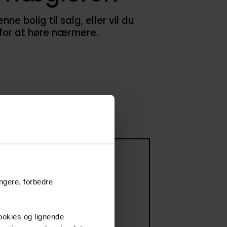
 bolig til salg, eller vil du
 for at høre nærmere.
 til salg
ungere, forbedre
ommer til salg
cookies og lignende