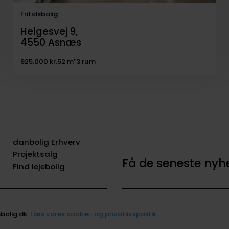
Fritidsbolig
Helgesvej 9,
4550
Asnæs
925.000 kr.
52 m²
3 rum
danbolig Erhverv
Projektsalg
Få de seneste ny
Find lejebolig
bolig.dk.
Læs vores cookie- og privatlivspolitik
.