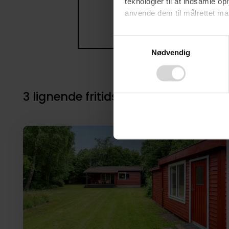
teknologier til at indsamle 
anvende dem til målrettet mark
Ved at klikke på ”OK” giver d
Consent
tilbagekalde dit samtykke ved 
Nødvendig
Selection
finder du i vores
privatlivspo
3 lignende fritidsboliger i nærheden