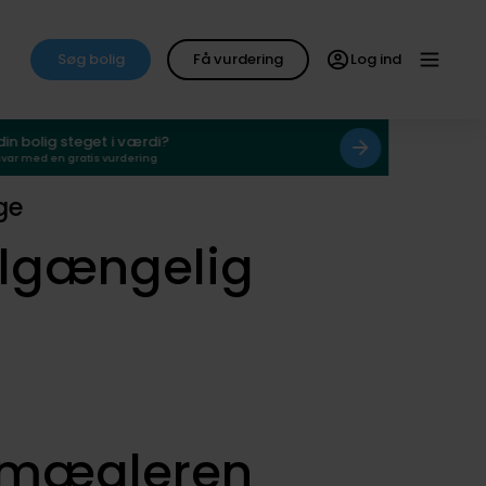
Søg bolig
Få vurdering
Log ind
 din bolig steget i værdi?
svar med en gratis vurdering
ge
ilgængelig
smægleren