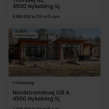
Thorsvej 62,
4500
Nykøbing Sj.
5.995.000 kr.
120 m²
5 rum
Anden mægler
Fritidsbolig
Nordstrandsvej 128 A,
4500
Nykøbing Sj.