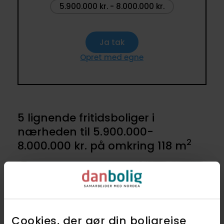
5.900.000 kr. - 8.000.000 kr.
Ja tak
Opret med egne
5 lignende fritidsboliger i
nærheden til 5.900.000-
2
8.000.000 kr. på omkring 118 m
Anden mægler
Cookies, der gør din boligrejse