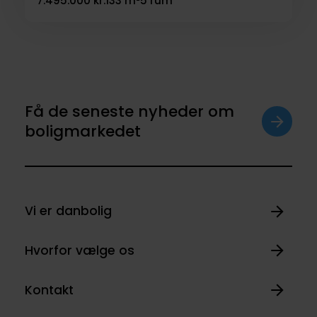
7.495.000 kr.
133 m²
5 rum
Få de seneste nyheder om
boligmarkedet
Vi er danbolig
Hvorfor vælge os
Kontakt