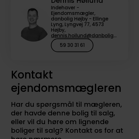
Dennis Høilund
Indehaver -
Ejendomsmægler,
danbolig Højby - Ellinge
Lyng, Lyngvej 77, 4573
Højby,
dennis.hoilund@danbolig.dk
59 30 31 61
Kontakt
ejendomsmægleren
Har du spørgsmål til mægleren,
der havde denne bolig til salg,
eller vil du høre om lignende
boliger til salg? Kontakt os for at