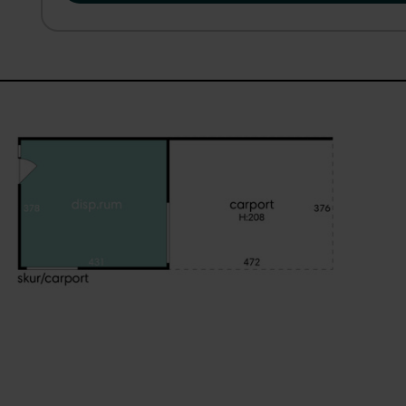
Et oplagt valg til jer, der søger et klassisk sommerhus i fr