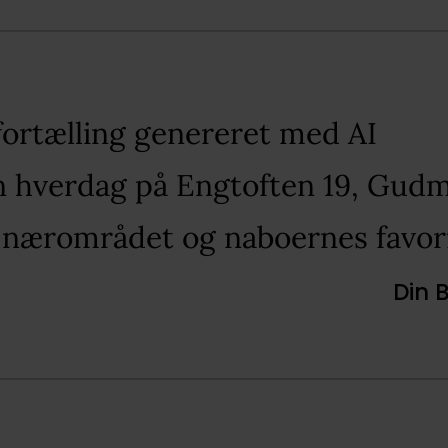
fortælling genereret med AI​
in hverdag på Engtoften 19, Gud
 nærområdet og naboernes favori
Din 