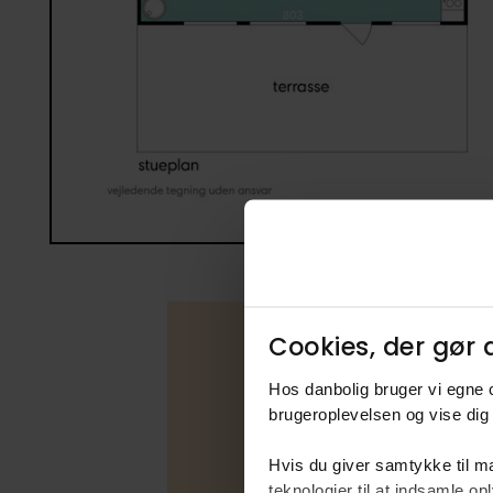
Cookies, der gør d
Hos danbolig bruger vi egne c
Boligfakta
brugeroplevelsen og vise dig 
Type
Hvis du giver samtykke til ma
Udbudsfo
teknologier til at indsamle 