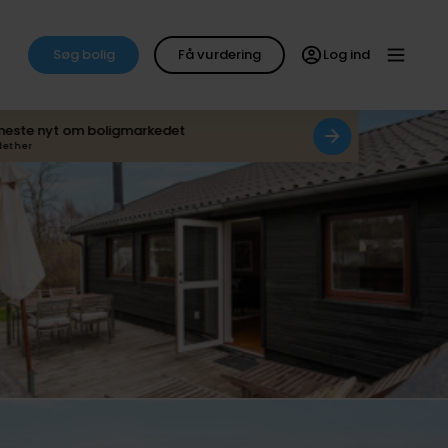
Søg bolig
Få vurdering
Log ind
neste nyt om boligmarkedet
det her