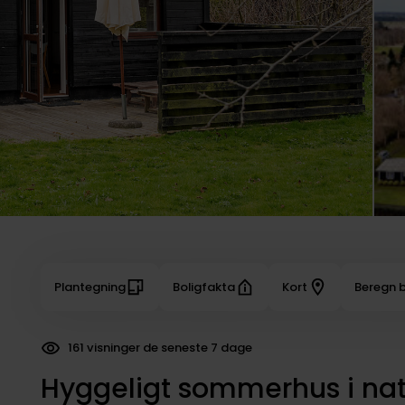
Plantegning
Boligfakta
Kort
Beregn b
161 visninger de seneste 7 dage
Hyggeligt sommerhus i na