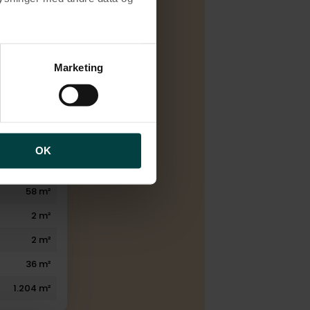
Elvarme
1970
brugen af cookies samt
ng af personoplysninger
Marketing
1978
3
1
1
OK
1
58 m²
2 m²
2 m²
36 m²
1.204 m²