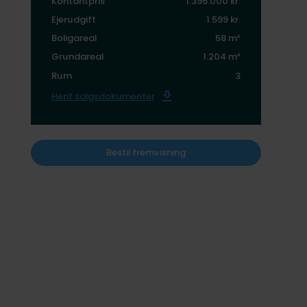
Kontantpris
1.395.000 kr.
Ejerudgift
1.599 kr.
Boligareal
58 m²
Grundareal
1.204 m²
Rum
3
Hent salgsdokumenter
Bestil fremvisning