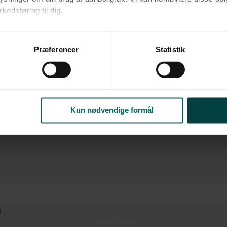
edsføring til dig.​
u samtykke til alle formål. Du kan til enhver tid læse mere om 
at følge linket til vores
cookiepolitik
. Oplysninger om behandli
Præferencer
Statistik
litik
.
Kun nødvendige formål
l