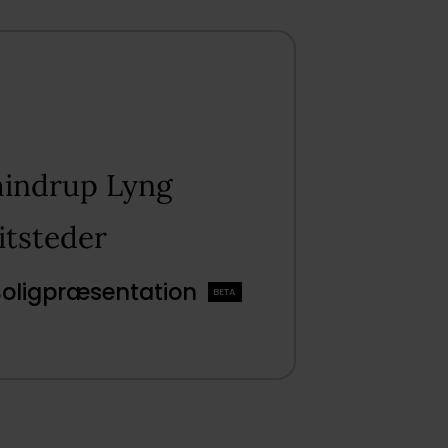
mindrup Lyng​
tsteder​
Boligpræsentation
BETA