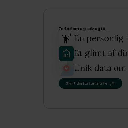
Fortæl om dig selv og få …​
En personlig 
Et glimt af d
Unik data om
Start din fortælling her