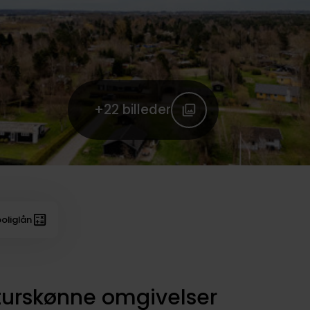
+22
billeder
oliglån
turskønne omgivelser