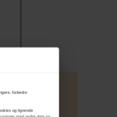
ungere, forbedre
Fritidsbolig
cookies og lignende
Salg
plysninger med andre data og