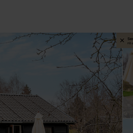
Se
Få 