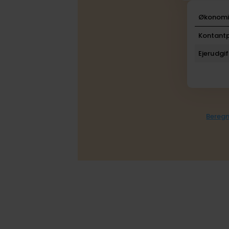
Økonom
Kontantp
Ejerudgif
Beregn