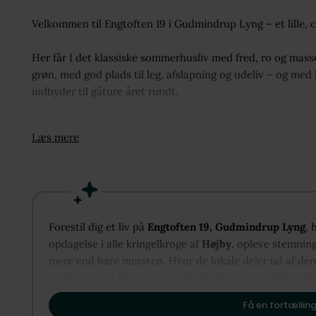
Velkommen til Engtoften 19 i Gudmindrup Lyng – et lille,
Her får I det klassiske sommerhusliv med fred, ro og masse
grøn, med god plads til leg, afslapning og udeliv – og me
indbyder til gåture året rundt.
Selve huset er indrettet med en lys og hyggelig stue i åbe
Læs mere
naturligt samlingspunkt for familie og gæster. Fra stuen er
sommerdagene kan nydes i fulde drag. Brændeovnen bidra
varmepumpen sikrer et behageligt indeklima året rundt.
Herudover er der to værelser, samt et funktionelt badev
Forestil dig et liv på
Engtoften 19, Gudmindrup Lyng
, 
Udendørs finder I carport med udhus, som giver ekstra op
opdagelse i alle kringelkroge af
Højby
, opleve stemning
bygning trænger til lidt kærlighed.
mere end bare mursten. Hvor de lokale deler ud af dere
træder ind ad døren - baseret på det, der er vigtigst fo
Området omkring sommerhuset er kendt for sin smukke n
og vi glæder os til at vise dig, hvordan Højby kan dan
badestrande inden for kort afstand. Her er der rig mulighe
Få en fortælling