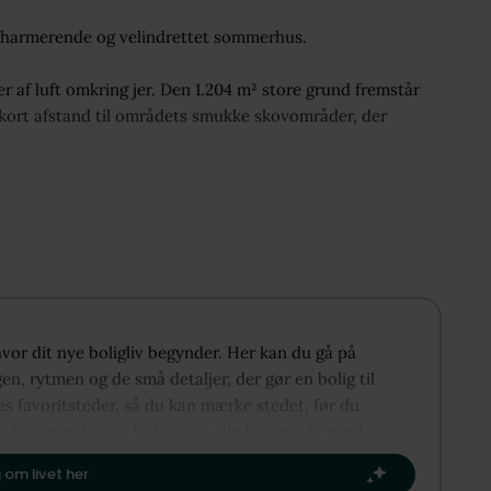
 charmerende og velindrettet sommerhus.
r af luft omkring jer. Den 1.204 m² store grund fremstår
d kort afstand til områdets smukke skovområder, der
n forbindelse med spiseplads og køkken, hvilket skaber et
 der udgang til den solrige træterrasse, hvor
ger til den klassiske sommerhusstemning, mens
ærelse med brus og vaskemaskine.
hvor dit nye boligliv begynder. Her kan du gå på
bevaringsplads til havemøbler, cykler og redskaber. Denne
en, rytmen og de små detaljer, der gør en bolig til
s favoritsteder, så du kan mærke stedet, før du
r dig i et nabolag. Det er her, din historie begynder –
atur med både skov og nogle af Odsherreds bedste
ne rammen om dit næste kapitel.​
d for at kombinere afslapning med aktivt udeliv.
 om livet her