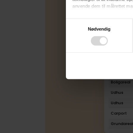
anvende dem til målrettet mark
Varmekilde
Byggeår
Ved at klikke på ”OK” giver d
Consent
tilbagekalde dit samtykke ved 
Nødvendig
Selection
Ombygget
finder du i vores
privatlivspo
Rum
Bad
Toilet
Plan
Boligareal
Udhus
Udhus
Carport
Grundarea