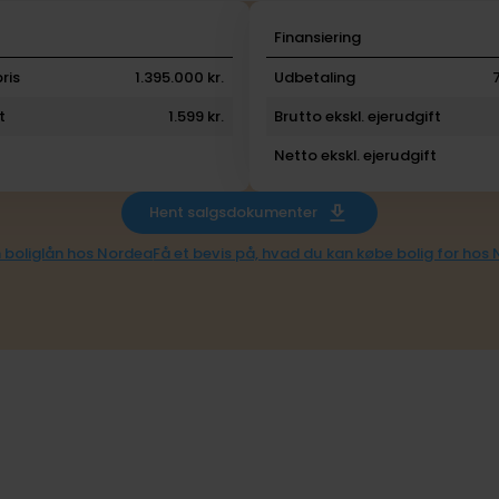
i
Finansiering
ris
1.395.000 kr.
Udbetaling
t
1.599 kr.
Brutto ekskl. ejerudgift
Netto ekskl. ejerudgift
Hent salgsdokumenter
 boliglån hos Nordea
Få et bevis på, hvad du kan købe bolig for hos