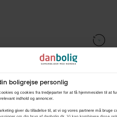
in boligrejse personlig​
ookies og cookies fra tredjeparter for at få hjemmesiden til at f
relevant indhold og annoncer.​
rketing giver du tilladelse til, at vi og vores partnere må bruge 
rm
oplysninger om din brug af danbolig.dk. Vi kan kombinere disse o