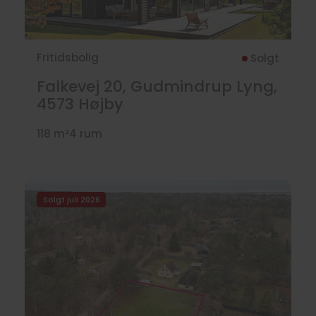
Fritidsbolig
Solgt
Falkevej 20, Gudmindrup Lyng,
4573
Højby
118 m²
4 rum
Solgt juli 2026