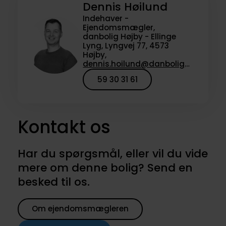
Dennis Høilund
Indehaver -
Ejendomsmægler,
danbolig Højby - Ellinge
Lyng, Lyngvej 77, 4573
Højby,
dennis.hoilund@danbolig.dk
59 30 31 61
Kontakt os
Har du spørgsmål, eller vil du vide
mere om denne bolig? Send en
besked til os.
Om ejendomsmægleren