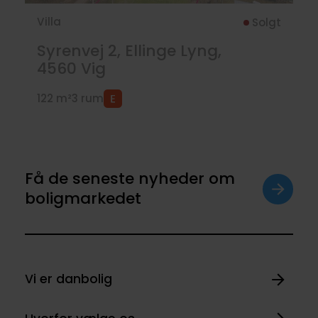
Villa
Solgt
Syrenvej 2, Ellinge Lyng,
4560
Vig
122 m²
3 rum
Få de seneste nyheder om
boligmarkedet
Vi er danbolig