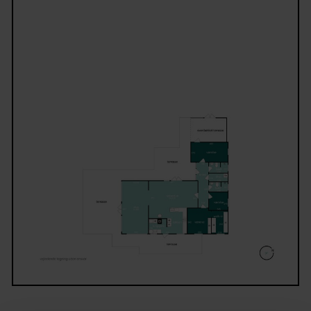
god plads til lange middage, mens brændeovnen sk
varme og stemning på de kølige dage. Der er desud
luft-vand varmepumpe, som står for opvarmning i 
seneste tilbygning og solcelleanlæg etableret i 2013
som understøtter den praktiske brug af huset gen
sæsonerne.
Fra opholdsrummene er der flere udgange til
terrasserne, så udelivet bliver en naturlig forlængel
huset. Her kan dagen flyttes rundt efter solen, og 
overdækkede terrasse giver mulighed for at nyde
udelivet, selv når duggen falder eller vejret skifter.
Grunden på 1.475 m² er grøn og anvendelig med pl
til leg, boldspil, afslapning og havemøbler i flere zo
Dertil kommer carport og disponible rum, som give
god opbevaringsplads til cykler, haveredskaber og