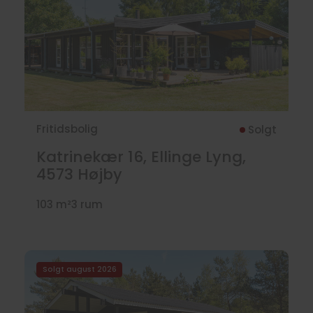
Fritidsbolig
Solgt
Katrinekær 16, Ellinge Lyng,
4573
Højby
103 m²
3 rum
Solgt august 2026