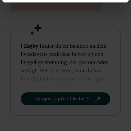
I
Højby
finder du en balance mellem
hverdagens praktiske behov og den
hyggelige stemning, der gør området
særligt. Det er et sted, hvor du kan
føle dig hjemme og skabe dine egne
rutiner og traditioner.​
Nysgerrig på dit liv her?​