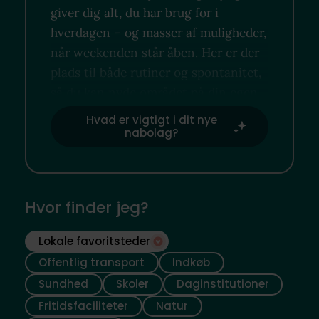
giver dig alt, du har brug for i
hverdagen – og masser af muligheder,
når weekenden står åben. Her er der
plads til både rutiner og spontanitet,
så du kan nyde området på din egen
måde.
Hvad er vigtigt i dit nye
nabolag?
Hvor finder jeg?
Lokale favoritsteder
Offentlig transport
Indkøb
Sundhed
Skoler
Daginstitutioner
Fritidsfaciliteter
Natur