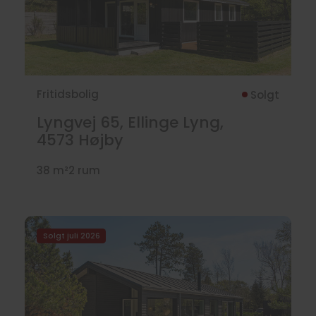
Fritidsbolig
Solgt
Lyngvej 65, Ellinge Lyng,
4573
Højby
38 m²
2 rum
Solgt juli 2026