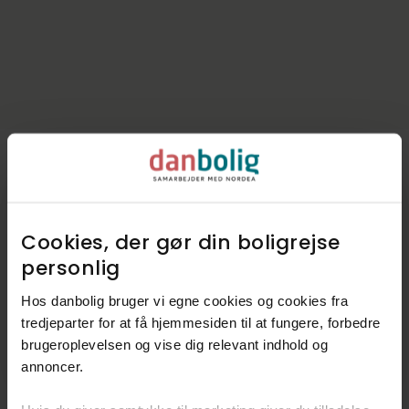
Kommunen i tal
Cookies, der gør din boligrejse
Indbyggere
31.943
personlig​
Skatteprocent
26,3%
Hos danbolig bruger vi egne cookies og cookies fra
Grundskyld
12,3‰
tredjeparter for at få hjemmesiden til at fungere, forbedre
brugeroplevelsen og vise dig relevant indhold og
Kirkeskat
0,98%
annoncer.​
Kilde: Boligsiden og Geomatic