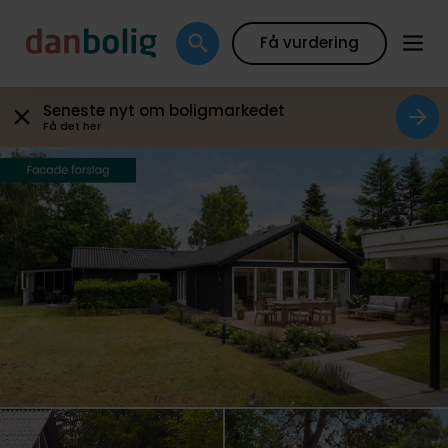
Galleri
Plantegning
Boligfakta
Kort
Beregn
Få vurdering
Seneste nyt om boligmarkedet
Få det her