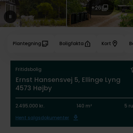
+26
Plantegning
Boligfakta
Kort
B
Fritidsbolig
Ernst Hansensvej 5, Ellinge Lyng
4573 Højby
2.495.000 kr.
140 m²
5 r
Hent salgsdokumenter