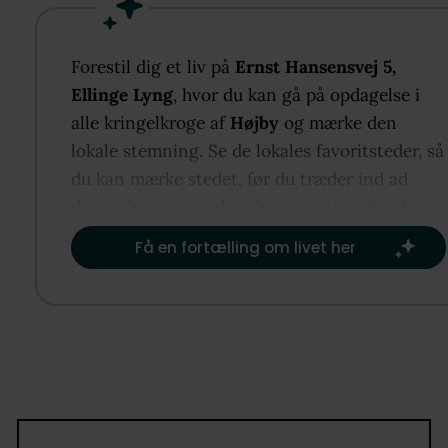
og byder på 140 m² bolig, der giver en usædvanlig 
rumfornemmelse for et fritidshus. Huset åbner sig
en lys entré og en praktisk fordelingsgang, hvorfr
Forestil dig et liv på
Ernst Hansensvej 5,
har adgang til flere gode rum, to toiletter og
Ellinge Lyng
, hvor du kan gå på opdagelse i
badeværelse. Indretningen gør huset oplagt til den
alle kringelkroge af
Højby
og mærke den
store familie, til flere generationer på ferie sammen
lokale stemning. Se de lokales favoritsteder, så
eller til jer, der ønsker god plads til hjemmearbejde,
du kan mærke stedet, før du træder ind ad
hobby og overnattende gæster.
døren, baseret på det, der er vigtigst for dig.​
Få en fortælling om livet her
Husets naturlige samlingspunkt er det store
opholdsrum med køkken, spiseplads og stue i åben
forbindelse. Her strømmer lyset ind gennem de sto
glaspartier, og den høje gavl ved stuen giver rumm
særlig luftig karakter. Køkkenet er holdt i lyse
elementer og ligger centralt i rummet, så madlavni
og samvær nemt flyder sammen. Ved spisebordet er