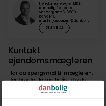
Ejendomsmægler MDE,
danbolig Randers,
Søndergade 3, 8900
Randers,
martin.jacobsen@danbolig.dk
21 49 11 41
Kontakt
ejendomsmægleren
Har du spørgsmål til mægleren,
der havde denne bolig til salg,
eller vil du høre om lignende
boliger til salg? Kontakt os for at
høre nærmere.