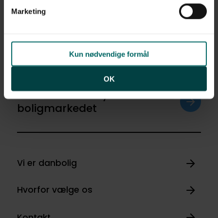
af personoplysninger finder du i vores
privatlivspolitik
.
Marketing
Ja tak
Opret med egne
Kun nødvendige formål
OK
Få de seneste nyheder om
boligmarkedet
Vi er danbolig
Hvorfor vælge os
Kontakt