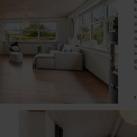
b
k
s
s
i
t
h
s
g
f
1