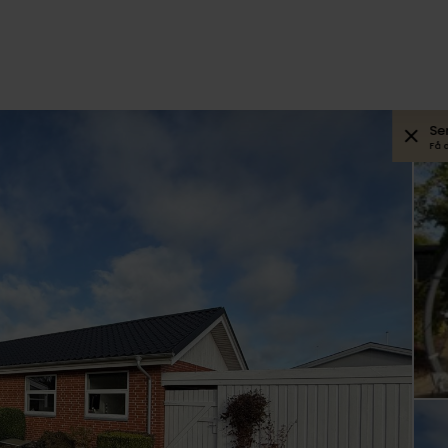
Se
Få 