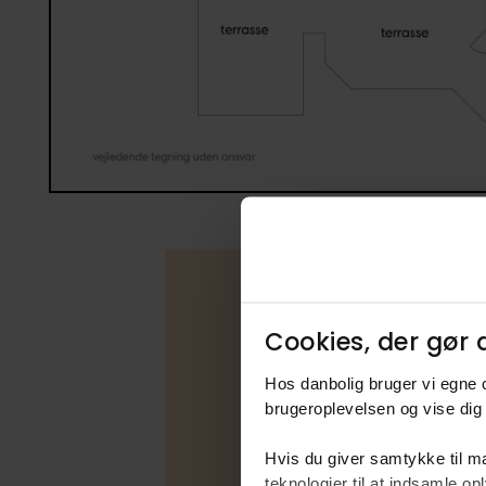
Cookies, der gør d
Boligfakta
Hos danbolig bruger vi egne c
Type
brugeroplevelsen og vise dig 
Udbudsfo
Hvis du giver samtykke til ma
Energimær
teknologier til at indsamle 