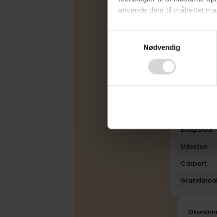
anvende dem til målrettet mark
Varmekilde
Byggeår
Ved at klikke på ”OK” giver d
Consent
tilbagekalde dit samtykke ved 
Ombygget
Nødvendig
Selection
finder du i vores
privatlivspo
Rum
Bad
Toilet
Plan
Boligareal
Udestue
Carport
Grundarea
Økonom