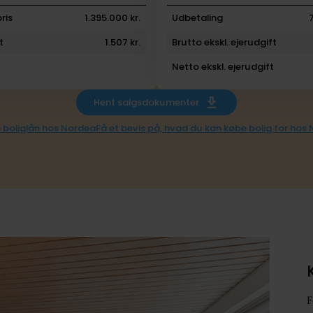
ris
1.395.000 kr.
Udbetaling
t
1.507 kr.
Brutto ekskl. ejerudgift
Netto ekskl. ejerudgift
Hent salgsdokumenter
 boliglån hos Nordea
Få et bevis på, hvad du kan købe bolig for hos
F