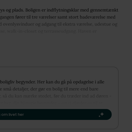
, lys og plads. Boligen er indflytningsklar med gennemtænkt
gangen fører til tre værelser samt stort badeværelse med
 ovenlysvinduer og adgang til ekstra værelse, udestue og
se, walk-in-closet og terrasseudgang. Haven er
 boligliv begynder. Her kan du gå på opdagelse i alle
 små detaljer, der gør en bolig til mere end bare
r, så du kan mærke stedet, før du træder ind ad døren -
er her, din historie begynder – og vi glæder os til at
 kapitel.​
 om livet her