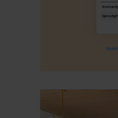
Kontantp
Ejerudgif
Beregn