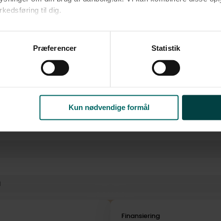
edsføring til dig.​
Fjernvarme
u samtykke til alle formål. Du kan til enhver tid læse mere om 
at følge linket til vores
cookiepolitik
. Oplysninger om behandli
Præferencer
Statistik
litik
.
Kun nødvendige formål
l
i
Finansiering