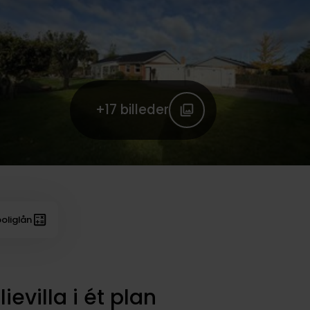
+17
billeder
oliglån
evilla i ét plan