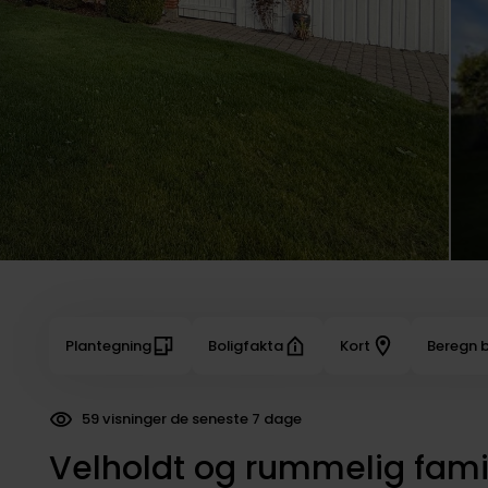
Plantegning
Boligfakta
Kort
Beregn b
59 visninger de seneste 7 dage
66 dokumenter downloadet
Velholdt og rummelig famili