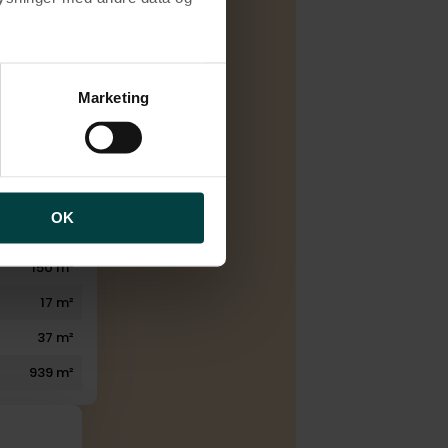
/blokvarme
1969
brugen af cookies samt
ng af personoplysninger
1996
Marketing
6
1
1
OK
1
150 m²
17 m²
37 m²
939 m²