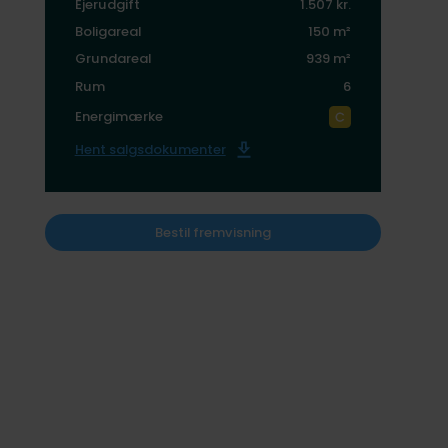
Ejerudgift
1.507 kr.
Boligareal
150 m²
Grundareal
939 m²
Rum
6
Energimærke
Hent salgsdokumenter
Bestil fremvisning