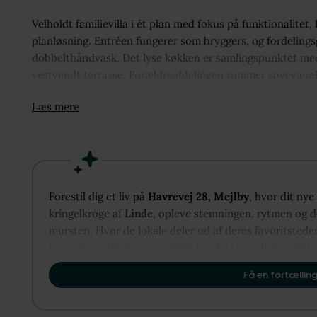
Velholdt familievilla i ét plan med fokus på funktionalitet
planløsning. Entréen fungerer som bryggers, og fordelings
dobbelthåndvask. Det lyse køkken er samlingspunktet med
vestvendt terrasse. Forældreafdelingen rummer soveværel
overskuelig og hyggelig.
Læs mere
Forestil dig et liv på
Havrevej 28, Mejlby
, hvor dit nye
kringelkroge af
Linde
, opleve stemningen, rytmen og de
mursten. Hvor de lokale deler ud af deres favoritstede
baseret på det, der er vigtigst for dig i et nabolag. Det 
vise dig, hvordan Linde kan danne rammen om dit næste
Få en fortælling