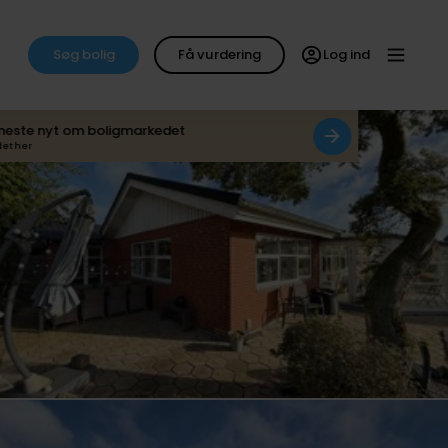
Søg bolig
Få vurdering
Log ind
neste nyt om boligmarkedet
det her