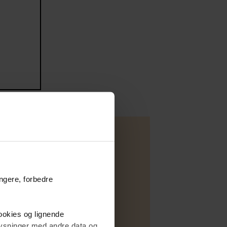
ungere, forbedre
Villa
Salg
cookies og lignende
C
plysninger med andre data og