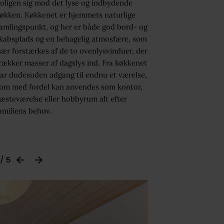
oligen sig mod det lyse og indbydende
økken. Køkkenet er hjemmets naturlige
amlingspunkt, og her er både god bord- og
kabsplads og en behagelig atmosfære, som
sær forstærkes af de to ovenlysvinduer, der
rækker masser af dagslys ind. Fra køkkenet
ar dudesuden adgang til endnu et værelse,
om med fordel kan anvendes som kontor,
æsteværelse eller hobbyrum alt efter
amiliens behov.
 / 5