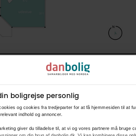
in boligrejse personlig​
ookies og cookies fra tredjeparter for at få hjemmesiden til at f
relevant indhold og annoncer.​
rm
rketing giver du tilladelse til, at vi og vores partnere må bruge 
ke
oplysninger om din brug af danbolig.dk. Vi kan kombinere disse o