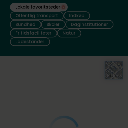
Lokale favoritsteder
Offentlig transport
Indkøb
Sundhed
Skoler
Daginstitutioner
Fritidsfaciliteter
Natur
Ladestander
Luftfoto