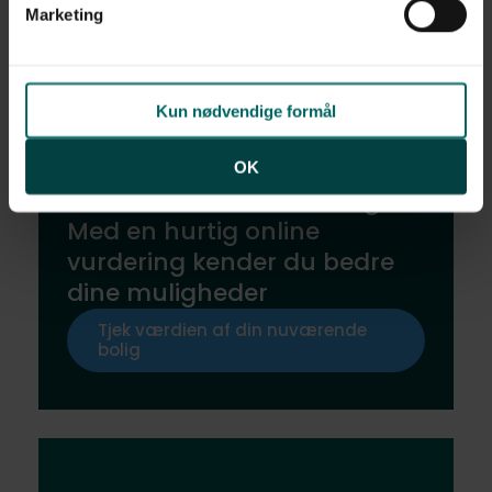
af personoplysninger finder du i vores
privatlivspolitik
.
Marketing
Nysgerrig på dit liv her?​
Kun nødvendige formål
OK
Har du råd til denne bolig?
Med en hurtig online
vurdering kender du bedre
dine muligheder
Tjek værdien af din nuværende
bolig