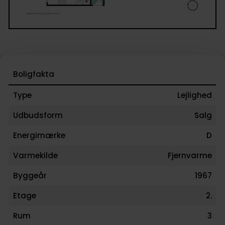
parkeringsforhold og et velfungerende nærmiljø, s
gør hverdagen både nem og bekvem.
Vi glæder os til at byde dig indenfor!
Boligfakta
Type
Lejlighed
Udbudsform
Salg
Energimærke
D
Varmekilde
Fjernvarme
Byggeår
1967
Etage
2.
Rum
3