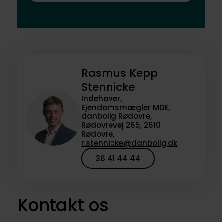
Rasmus Kepp
Stennicke
Indehaver,
Ejendomsmægler MDE,
danbolig Rødovre,
Rødovrevej 265, 2610
Rødovre,
r.stennicke@danbolig.dk
36 41 44 44
Kontakt os