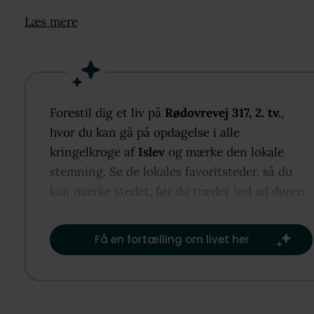
med en gennemført stil og en indretning, som pass
Læs mere
perfekt til både parret, den lille familie eller dem, d
ønsker god plads omkring sig. Sildebensparket løbe
gennem lejlighedens opholdsrum og værelser og sk
en elegant rød tråd gennem hjemmet.
Forestil dig et liv på
Rødovrevej 317, 2. tv.
,
Lejligheden byder velkommen i en rummelig entré
hvor du kan gå på opdagelse i alle
god plads til både overtøj og opbevaring. Herfra er 
kringelkroge af
Islev
og mærke den lokale
adgang til boligens øvrige rum.
stemning. Se de lokales favoritsteder, så du
Hjemmets naturlige samlingspunkt er den store og 
kan mærke stedet, før du træder ind ad døren,
stue, som giver plads til både spiseafdeling og
baseret på det, der er vigtigst for dig.​
sofaområde. De gode proportioner gør det nemt at
Få en fortælling om livet her
indrette sig, og fra stuen er der direkte udgang til 
sydvendte altan. Her kan solen nydes gennem det
meste af dagen, og altanen fungerer som en naturl
forlængelse af stuen i sommerhalvåret.