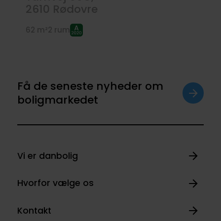
2610
Rødovre
62 m²
2 rum
Få de seneste nyheder om
boligmarkedet
Vi er danbolig
Hvorfor vælge os
Kontakt