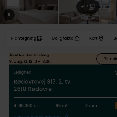
+17
Plantegning
Boligfakta
Kort
B
Åbent hus. Husk tilmelding
Tilmel
9. aug. kl. 13.10 - 13.30
Lejlighed
Rødovrevej 317, 2. tv.
2610 Rødovre
4.195.000 kr.
86 m²
3 rum
Hent salgsdokumenter