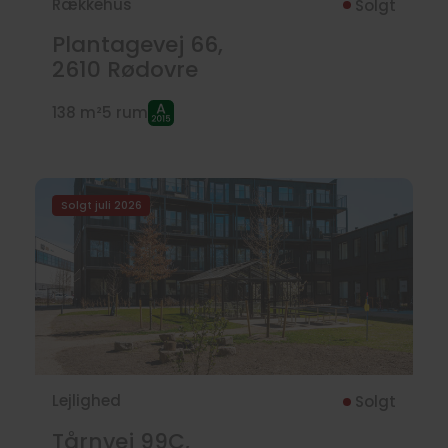
Rækkehus
Solgt
Plantagevej 66,
2610
Rødovre
138 m²
5 rum
Solgt juli 2026
Lejlighed
Solgt
Tårnvej 99C,