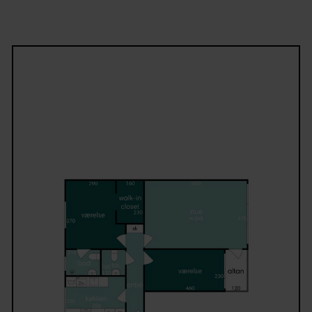
Lejligheden rummer to store og regulære soveværel
med gode indretningsmuligheder. Det store
badeværelse fremstår flot med fliser lagt i
sildebensmønster og gulvvarme, som bidrager til e
behagelig hverdag. Derudover får man et separat
gæstetoilet, hvilket er en sjælden og attraktiv detalj
en lejlighed.
Beliggenheden kombinerer nem adgang til hverdag
fornødenheder med rolige omgivelser.
Indkøbsmuligheder findes få hundrede meter fra
ejendommen, mens offentlig transport med både
busforbindelser og Rødovre Station er let tilgængel
Området byder på gode fritidsfaciliteter og grønne
områder i nærområdet.
Ejendommen er omgivet af store fællesarealer, har