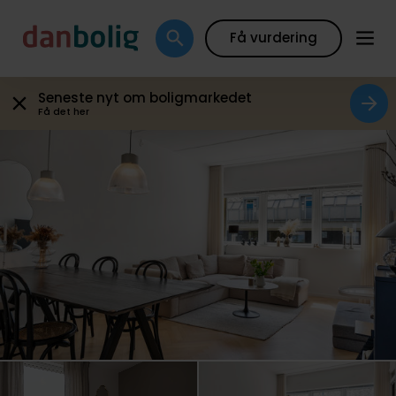
Galleri
Plantegning
Boligfakta
Kort
Beregn
Få vurdering
Seneste nyt om boligmarkedet
Få det her