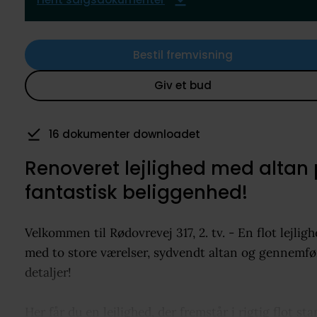
Bestil fremvisning
Giv et bud
16 dokumenter downloadet
Renoveret lejlighed med altan
fantastisk beliggenhed!
Velkommen til Rødovrevej 317, 2. tv. - En flot lejlig
med to store værelser, sydvendt altan og gennemfø
detaljer!
Her får du en lejlighed, der fremstår i rigtig flot st