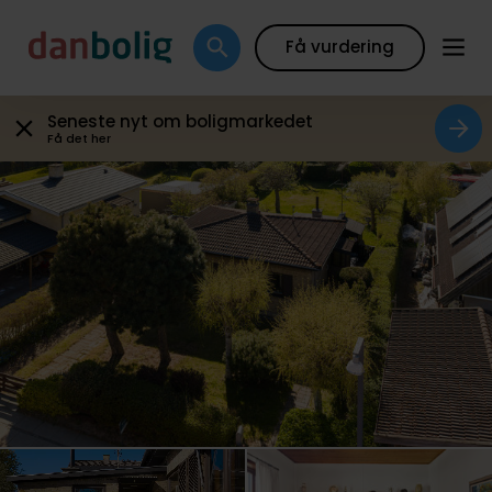
Galleri
Plantegning
Boligfakta
Kort
Beregn
Få vurdering
Seneste nyt om boligmarkedet
Få det her