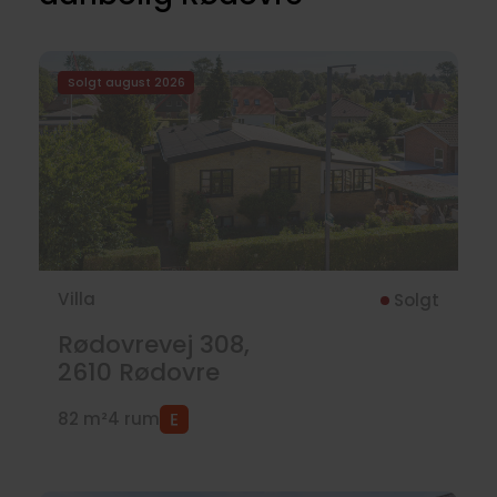
Solgt august 2026
Villa
Solgt
Rødovrevej 308,
2610
Rødovre
82 m²
4 rum