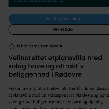
Bestil fremvisning
Giv et bud
78 visninger de seneste 7 dage
Velindrettet etplansvilla med
solrig have og attraktiv
beliggenhed i Rødovre
Velkommen til Skærbækvej 58. Her får du en klassis
etplansvilla med en veldisponeret planløsning og e
skøn grund. Boligen rummer en varm og hjemlig
atmosfære med fine, originale detaljer og gode