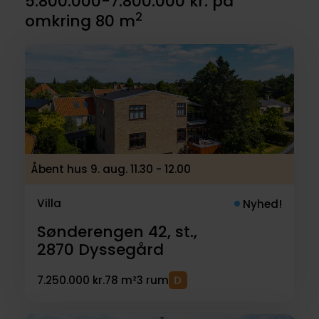
5.800.000-7.800.000 kr. på
2
omkring 80 m
Åbent hus 9. aug. 11.30 - 12.00
Villa
Nyhed!
Sønderengen 42, st.,
2870
Dyssegård
7.250.000 kr.
78 m²
3 rum