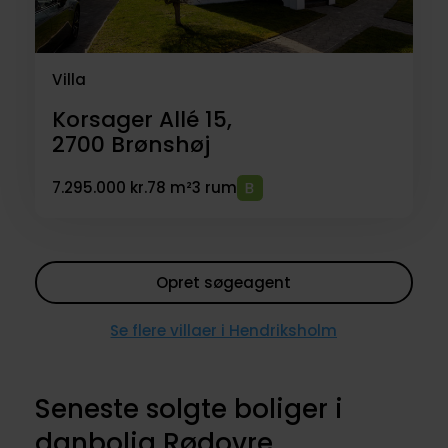
Villa
Korsager Allé 15,
2700
Brønshøj
7.295.000 kr.
78 m²
3 rum
Opret søgeagent
Se flere villaer i Hendriksholm
Seneste solgte boliger i
danbolig Rødovre