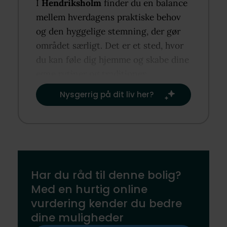
I
Hendriksholm
finder du en balance
mellem hverdagens praktiske behov
og den hyggelige stemning, der gør
området særligt. Det er et sted, hvor
du kan føle dig hjemme og skabe dine
egne rutiner og traditioner.​
Nysgerrig på dit liv her?​
Har du råd til denne bolig?
Med en hurtig online
vurdering kender du bedre
dine muligheder