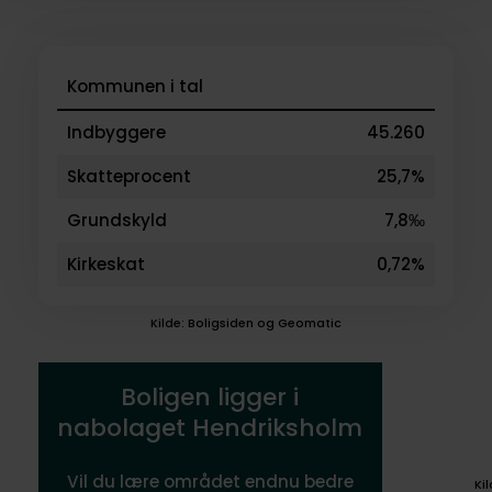
Kommunen i tal
Indbyggere
45.260
Skatteprocent
25,7%
Grundskyld
7,8‰
Kirkeskat
0,72%
Kilde: Boligsiden og Geomatic
Boligen ligger i
nabolaget Hendriksholm
Vil du lære området endnu bedre
Ki