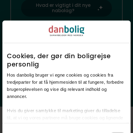
Hvad er vigtigt i dit nye
nabolag?
Hvor finder jeg?
Cookies, der gør din boligrejse
Lokale favoritsteder
personlig​
Offentlig transport
Indkøb
Sundhed
Skoler
Daginstitutioner
Hos danbolig bruger vi egne cookies og cookies fra
Fritidsfaciliteter
Natur
tredjeparter for at få hjemmesiden til at fungere, forbedre
brugeroplevelsen og vise dig relevant indhold og
Ladestander
annoncer.​
Hvis du giver samtykke til marketing giver du tilladelse
til, at vi og vores partnere må bruge cookies og lignende
teknologier til at indsamle oplysninger om din brug af
Luftfoto
Consent
danbolig.dk. Vi kan kombinere disse oplysninger med