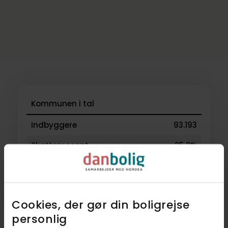
Kommunen i tal
Indbyggere
93.193
Skatteprocent
25,2%
Grundskyld
7,4‰
Kirkeskat
0,84%
Cookies, der gør din boligrejse
Kilde: Boligsiden og Geomatic
personlig​