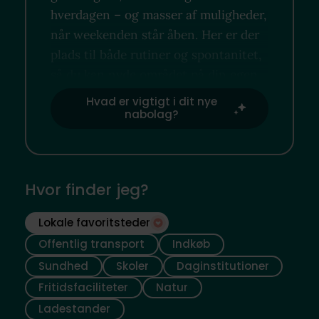
hverdagen – og masser af muligheder,
når weekenden står åben. Her er der
plads til både rutiner og spontanitet,
så du kan nyde området på din egen
måde.
Hvad er vigtigt i dit nye
nabolag?
Hvor finder jeg?
Lokale favoritsteder
Offentlig transport
Indkøb
Sundhed
Skoler
Daginstitutioner
Fritidsfaciliteter
Natur
Ladestander