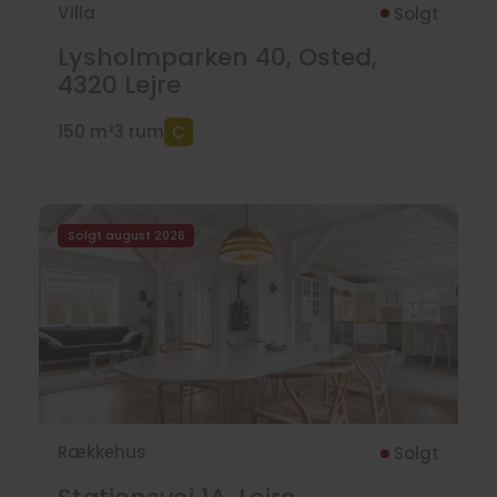
Villa
Solgt
Lysholmparken 40, Osted,
4320
Lejre
150 m²
3 rum
Solgt august 2026
Rækkehus
Solgt