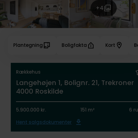
+4
Plantegning
Boligfakta
Kort
B
Rækkehus
Langehøjen 1, Bolignr. 21, Trekroner
4000 Roskilde
5.900.000 kr.
151 m²
6 r
Hent salgsdokumenter