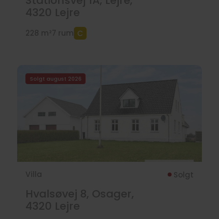
Stationsvej 1A, Lejre,
4320
Lejre
228 m²
7 rum
Solgt august 2026
Villa
Solgt
Hvalsøvej 8, Osager,
4320
Lejre