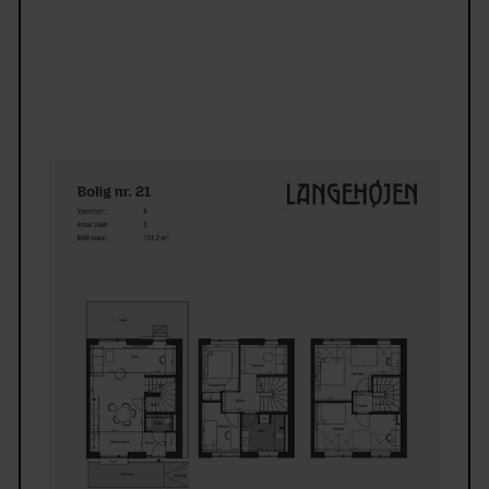
frugttræer og torvepladser.
De 4- og 6 værelses rækkehuse byder på lyse og
velindrettede rum med kvalitetsmaterialer fra
anerkendte leverandører. Køkken er fra HTH,
badeværelset har separat bruseniche, og vaskeomr
gjort til separat vaskesøjle.
Tilvalg:
Du har også mulighed for at foretage tilvalg i din n
bolig, så du kan sætte dit personlige præg, blandt 
ved valg af gulvtype, køkkenmateriale, fliser, klinker
m.m.
Vær opmærksom på at dit tilvalg skal være foretage
senest d. 30.06.2026
Om området - Trekroner: