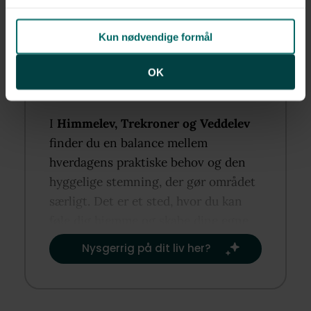
Skøn natur
Kun nødvendige formål
OK
I
Himmelev, Trekroner og Veddelev
finder du en balance mellem
hverdagens praktiske behov og den
hyggelige stemning, der gør området
særligt. Det er et sted, hvor du kan
føle dig hjemme og skabe dine egne
rutiner og traditioner.​
Nysgerrig på dit liv her?​