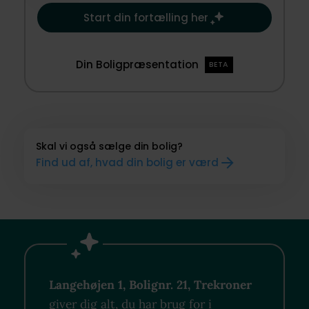
Start din fortælling her
Din Boligpræsentation
BETA
Skal vi også sælge din bolig?
Find ud af, hvad din bolig er værd
Langehøjen 1, Bolignr. 21, Trekroner
giver dig alt, du har brug for i