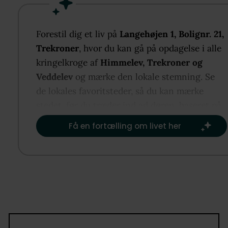
ramme om livet tæt på både natur og by.
Boligerne byder på lyse og velindrettede rammer m
køkken-alrum, gode værelser og et hjem, der er skab
Forestil dig et liv på
Langehøjen 1, Bolignr. 21,
hverdagen. Udenfor venter fælleshus, naturlegeplad
Trekroner
, hvor du kan gå på opdagelse i alle
nyttehaver, frugttræer og grønne torvepladser, som
kringelkroge af
Himmelev, Trekroner og
det let at blive en del af naboskabet. Her får du en 
Veddelev
og mærke den lokale stemning. Se
bolig uden større renoveringsprojekter og med kor
de lokales favoritsteder, så du kan mærke
afstand til Trekroner Station, Roskilde og Københa
stedet, før du træder ind ad døren, baseret på
det, der er vigtigst for dig.​
Få en fortælling om livet her
Om Langehøjen:
Langehøjen i Trekroner ved Roskilde er et nyt
boligprojekt med fokus på bæredygtighed, fællesska
natur og arkitektur. Bebyggelsen består af 44 mode
rækkehuse og lejligheder, placeret som en lille land
et grønt og kuperet landskab. Her får du adgang til
fælleshus med orangeri, naturlegeplads, nyttehaver,