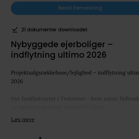
Bestil fremvisning
21 dokumenter downloadet
Nybyggede ejerboliger –
indflytning ultimo 2026
Projektsalgsrækkehuse/lejlighed – indflytning ulti
2026
Nyt familiekvarter i Trekroner - hvor natur, fælless
og moderne komfort går hånd i hånd.
I Langehøjen i Trekroner bliver du en del af et nyt
Læs mere
familiekvarter, hvor boligerne ligger samlet som sm
huse i landskabet og skaber en tryg og overskuelig