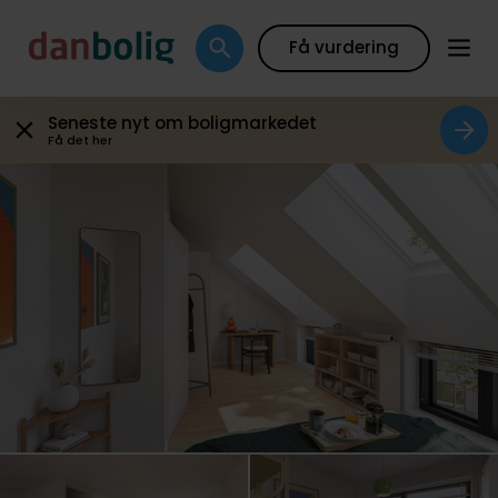
Plantegning
Boligfakta
Kort
Beregn boliglån
Få vurdering
Seneste nyt om boligmarkedet
Få det her