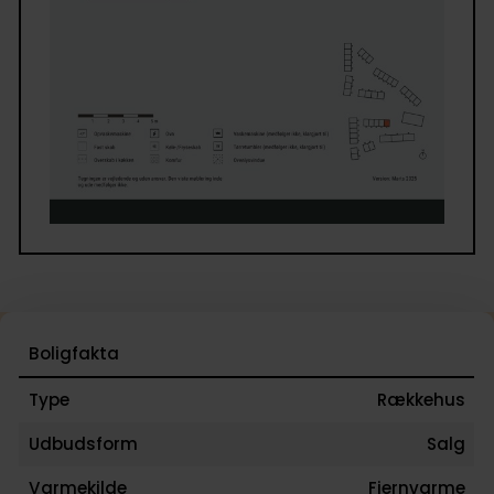
Trekroner er et attraktivt område for dig, der ønske
hverdag med både natur og byliv tæt på. Fra
Langehøjen er der kort afstand til indkøb,
daginstitutioner, skole og fritidsaktiviteter, og
Trekroner Station ligger kun ca. 1,5 km væk med n
forbindelse til både Roskilde og København. Områd
byder samtidig på åbne marker, vandløb og grønne
stiforbindelser, der skaber en naturskøn ramme om
hverdagen.
Boligfakta
Type
Rækkehus
Udbudsform
Salg
Varmekilde
Fjernvarme