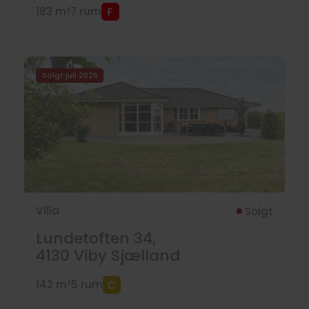
183 m²
7 rum
Solgt juli 2026
Villa
Solgt
Lundetoften 34,
4130
Viby Sjælland
142 m²
5 rum