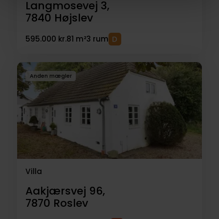
Langmosevej 3,
7840
Højslev
595.000 kr.
81 m²
3 rum
Anden mægler
Villa
Aakjærsvej 96,
7870
Roslev