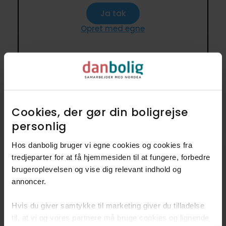
Ja tak
Opret med egne
3 lignende villaer i nærheden til
500.000-600.000 kr. på omkring
Cookies, der gør din boligrejse
2
97 m
personlig​
Hos danbolig bruger vi egne cookies og cookies fra
Anden mægler
tredjeparter for at få hjemmesiden til at fungere, forbedre
brugeroplevelsen og vise dig relevant indhold og
annoncer.​
Hvis du giver samtykke til marketing giver du tilladelse
til, at vi og vores partnere må bruge cookies og lignende