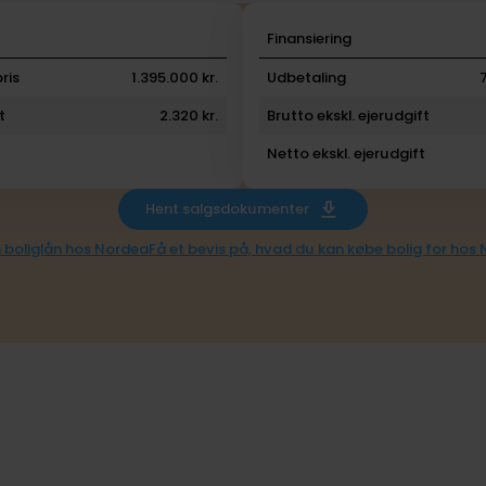
i
Finansiering
ris
1.395.000 kr.
Udbetaling
t
2.320 kr.
Brutto ekskl. ejerudgift
Netto ekskl. ejerudgift
Hent salgsdokumenter
 boliglån hos Nordea
Få et bevis på, hvad du kan købe bolig for hos