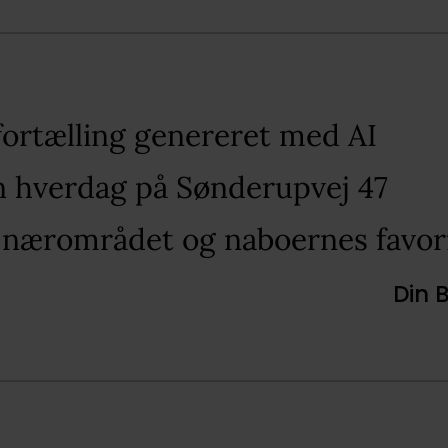
fortælling genereret med AI​
in hverdag på Sønderupvej 47​
 nærområdet og naboernes favori
Din 