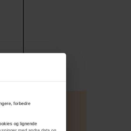
ungere, forbedre
cookies og lignende
plysninger med andre data og
Villa