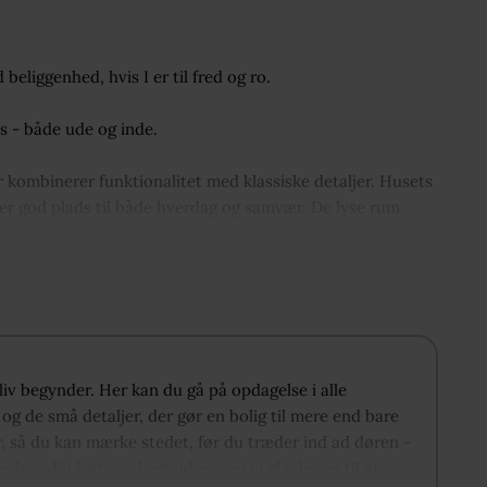
liggenhed, hvis I er til fred og ro.
s - både ude og inde.
 kombinerer funktionalitet med klassiske detaljer. Husets
 er god plads til både hverdag og samvær. De lyse rum
 de synlige bjælker med karakter og varme.
ed for at indrette sig fleksibelt – hvad enten der er behov
ærelse med god plads, her er bruseniche og vask i
praktisk opbevaringsplads i hverdagen.
gliv begynder. Her kan du gå på opdagelse i alle
og de små detaljer, der gør en bolig til mere end bare
d god plads til leg, afslapning og udeliv.
r, så du kan mærke stedet, før du træder ind ad døren -
 rolige omgivelser.
er her, din historie begynder – og vi glæder os til at