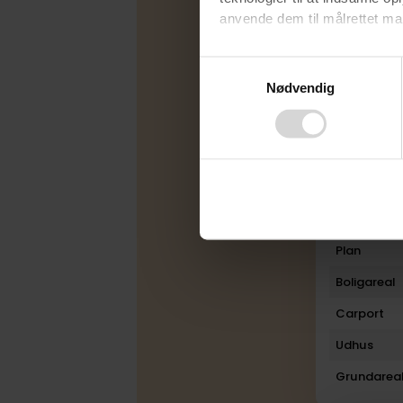
anvende dem til målrettet mark
Udbudsfo
Ved at klikke på ”OK” giver d
Energimær
Consent
tilbagekalde dit samtykke ved 
Nødvendig
Selection
Varmekilde
finder du i vores
privatlivspo
Byggeår
Rum
Bad
Toilet
Plan
Boligareal
Carport
Udhus
Grundarea