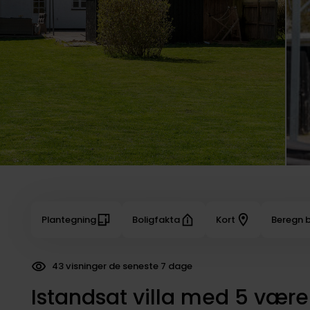
Plantegning
Boligfakta
Kort
Beregn b
43 visninger de seneste 7 dage
213 dokumenter downloadet
Istandsat villa med 5 værel