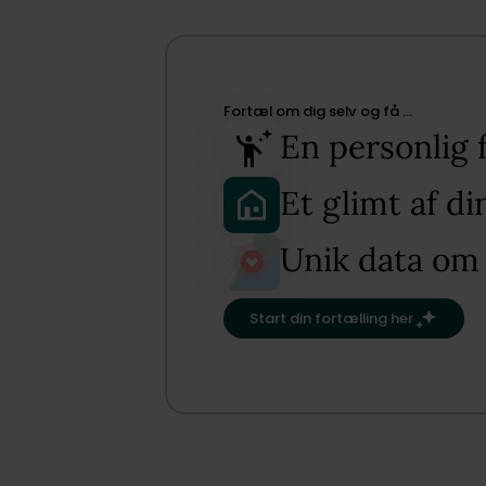
Fortæl om dig selv og få …​
En personlig 
Et glimt af d
Unik data om
Start din fortælling her