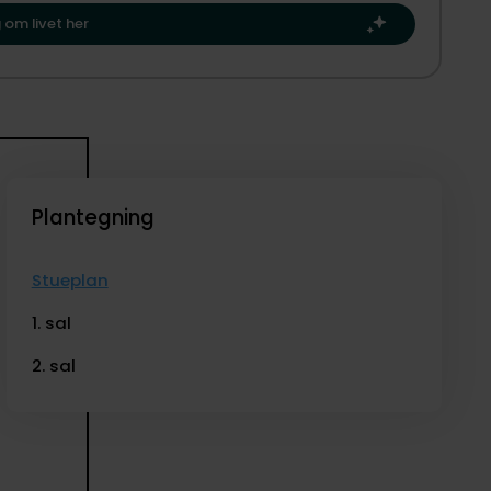
næste kapitel.​
ktiv landsby med både indkøbsmuligheder, idrætshal og
 om livet her
omme og nem adgang til motorvej ca. 15 minutter herfra.
ontakt os gerne i dag for en fremvisning, vi fremviser
Plantegning
Stueplan
1. sal
2. sal