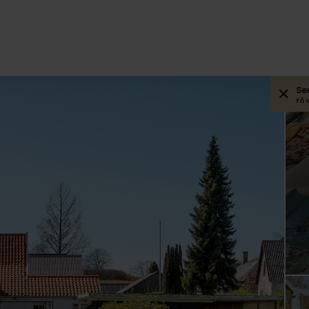
Se
Få 