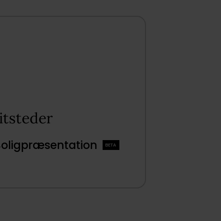
tsteder​
Boligpræsentation
BETA