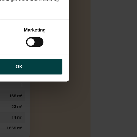
Salg
brugen af cookies samt
D
ng af personoplysninger
Marketing
yringsenhed
1930
6
1
OK
1
1
168 m²
23 m²
14 m²
1.669 m²