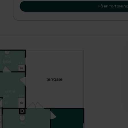
vise dig, hvordan Boeslunde kan danne rammen om dit 
Ejendommen er beliggende i Boeslunde – en hyggelig og a
Få en fortælling
nem adgang til offenlig transport ca. 100 meter fra ejend
Et rummeligt og stemningsfuldt hus med god beliggenhed. K
alle ugens 7 dage.