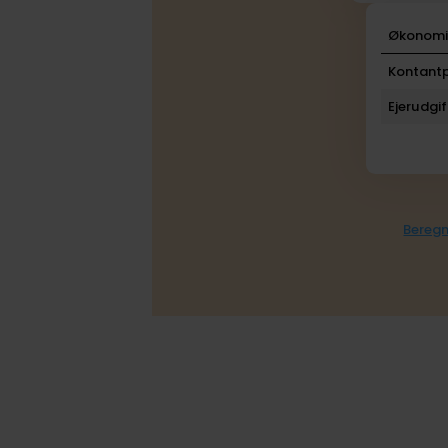
Økonom
Kontantp
Ejerudgif
Beregn