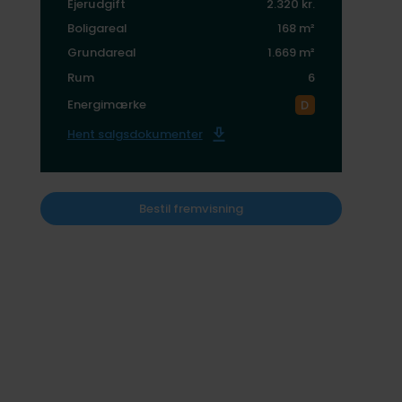
Ejerudgift
2.320 kr.
Boligareal
168 m²
Grundareal
1.669 m²
Rum
6
Energimærke
Hent salgsdokumenter
Bestil fremvisning