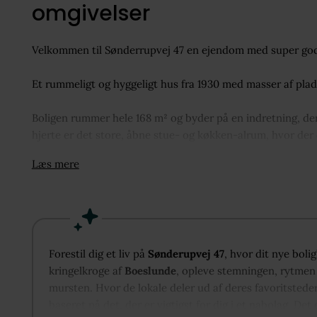
omgivelser
Velkommen til Sønderrupvej 47 en ejendom med super god be
Et rummeligt og hyggeligt hus fra 1930 med masser af plad
Boligen rummer hele 168 m² og byder på en indretning, der
hjerte er det store, åbne stue- og køkken-alrum, hvor der
skaber en behagelig stemning, og fra førstesalen bidrager
Læs mere
Med hele 4 værelser og stort soveværelse er der rig muligh
for børneværelser, kontor eller gæsteværelser. Lyst badev
skabsarrangement.
Til ejendommen hører desuden et stort udhus, som giver 
Forestil dig et liv på
Sønderupvej 47
, hvor dit nye boli
kringelkroge af
Boeslunde
, opleve stemningen, rytmen 
Udendørs venter en stor terrasse og en indbydende have me
mursten. Hvor de lokale deler ud af deres favoritstede
Her er der skabt hyggelige kroge og det er nemt at nyde de
baseret på det, der er vigtigst for dig i et nabolag. Det 