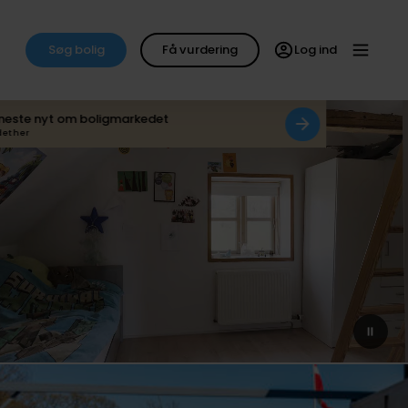
Søg bolig
Få vurdering
Log ind
neste nyt om boligmarkedet
det her