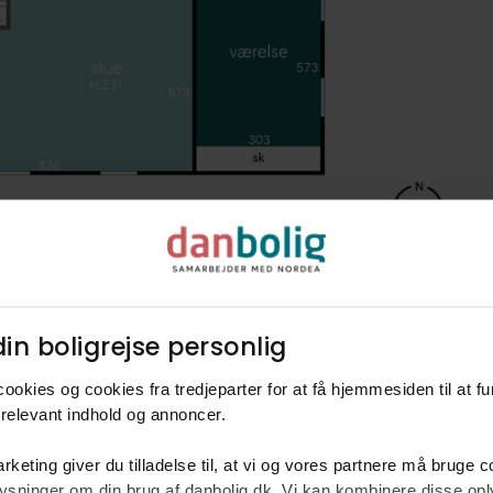
in boligrejse personlig​
ookies og cookies fra tredjeparter for at få hjemmesiden til at f
relevant indhold og annoncer.​
rketing giver du tilladelse til, at vi og vores partnere må bruge 
oplysninger om din brug af danbolig.dk. Vi kan kombinere disse o