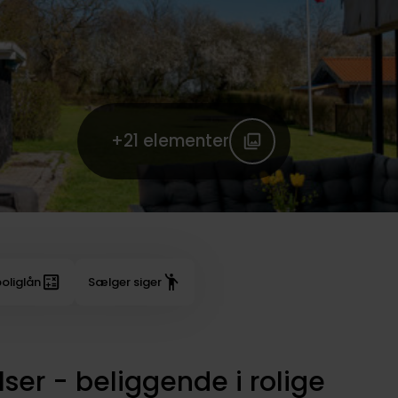
+21
elementer
oliglån
Sælger siger
ser - beliggende i rolige