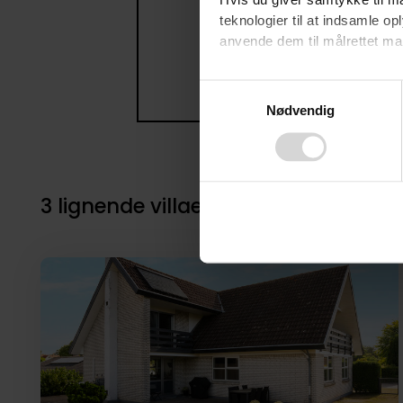
Hvis du giver samtykke til ma
teknologier til at indsamle 
anvende dem til målrettet mark
Ved at klikke på ”OK” giver d
Consent
tilbagekalde dit samtykke ved 
Nødvendig
Selection
finder du i vores
privatlivspo
3 lignende villaer i nærheden til 1.