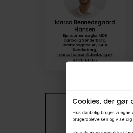
Marco Bennedsgaard
Hansen
Ejendomsmægler MDE
danbolig Sønderborg,
Jernbanegade 46, 6400
Sønderborg,
marco.hansen@danbolig.dk
61 20 50 57
Cookies, der gør d
Få beske
Hos danbolig bruger vi egne c
brugeroplevelsen og vise dig 
Opret en søge