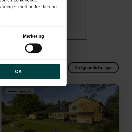
cookies og lignende
plysninger med andre data og
brugen af cookies samt
ng af personoplysninger
Marketing
Se lignende boliger
OK
Anden mægler