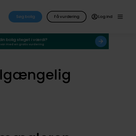
Søg bolig
Få vurdering
Log ind
 din bolig steget i værdi?
svar med en gratis vurdering
ilgængelig