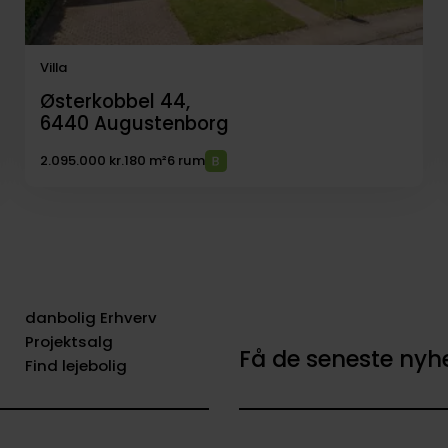
Villa
Østerkobbel 44,
6440
Augustenborg
2.095.000 kr.
180 m²
6 rum
danbolig Erhverv
Projektsalg
Få de seneste ny
Find lejebolig