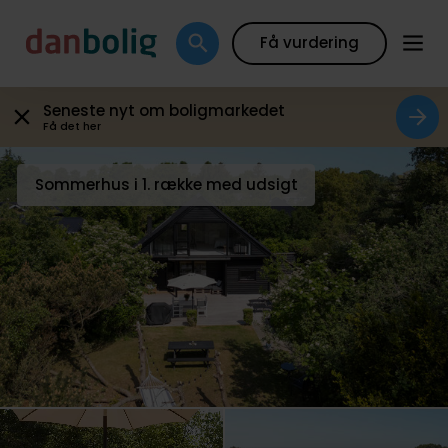
Galleri
Plantegning
Boligfakta
Kort
Beregn
Få vurdering
Seneste nyt om boligmarkedet
Få det her
Sommerhus i 1. række med udsigt