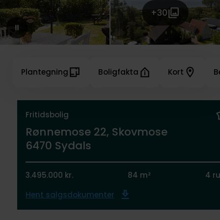
+30
Plantegning
Boligfakta
Kort
B
Fritidsbolig
Rønnemose 22, Skovmose
6470 Sydals
3.495.000 kr.
84 m²
4 r
Hent salgsdokumenter