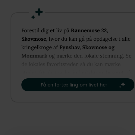
Skovmose ligger i et eftertragtet ferieområde på Sy
med skøn natur og afslappet atmosfære. Indenfor
venter et tidssvarende opholdsmiljø med tre værels
badeværelse i moderne stil og en stor glasfacade p
Forestil dig et liv på
Rønnemose 22,
førstesalen med flot udsigt til vandet og de grønne
Skovmose
, hvor du kan gå på opdagelse i alle
omgivelser. Udenfor får du en privat, lukket grund
kringelkroge af
Fynshav, Skovmose og
tæt beplantning, flere hyggelige kroge og god plads 
Mommark
og mærke den lokale stemning. Se
leg og lange sommeraftener på terrassen mod syd 
de lokales favoritsteder, så du kan mærke
vest.
stedet, før du træder ind ad døren, baseret på
det, der er vigtigst for dig.​
Få en fortælling om livet her