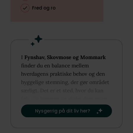
Fred og ro
I
Fynshav, Skovmose og Mommark
finder du en balance mellem
hverdagens praktiske behov og den
hyggelige stemning, der gør området
særligt. Det er et sted, hvor du kan
føle dig hjemme og skabe dine egne
rutiner og traditioner.​
Nysgerrig på dit liv her?​