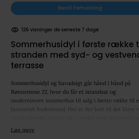
Bestil fremvisning
126 visninger de seneste 7 dage
Sommerhusidyl i første række t
stranden med syd- og vestven
terrasse
Sommerhusidyl og havudsigt går hånd i hånd på
Rønnemose 22, hvor du får et istandsat og
moderniseret sommerhus til salg i første række til 
fantastisk badestrand. Her er der kort til det klare 
så håndklædet hurtigt kan smides over skulderen, 
dagene kan gå med friske dukkerter, gåture langs
Læs mere
kysten og afslapning ved vandkanten. Sommerhuset