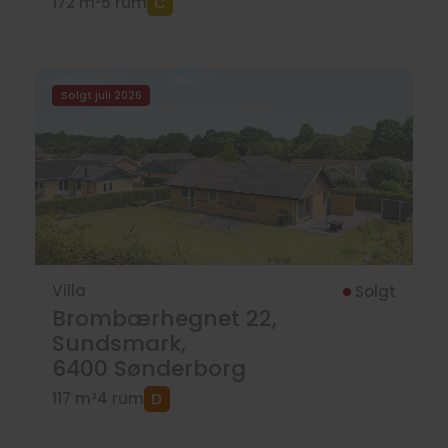
172 m²
5 rum
Solgt juli 2026
Villa
Solgt
Brombærhegnet 22,
Sundsmark,
6400
Sønderborg
117 m²
4 rum