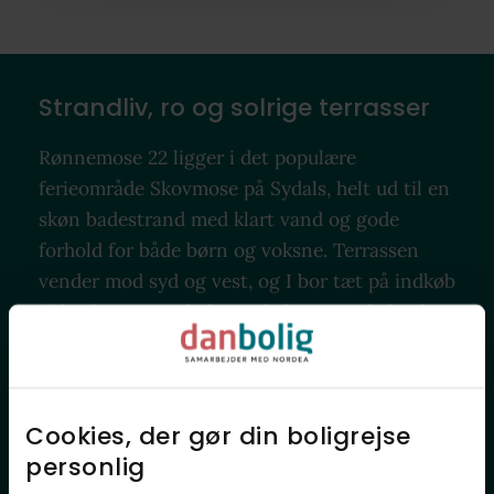
Strandliv, ro og solrige terrasser
Rønnemose 22 ligger i det populære
ferieområde Skovmose på Sydals, helt ud til en
skøn badestrand med klart vand og gode
forhold for både børn og voksne. Terrassen
vender mod syd og vest, og I bor tæt på indkøb
i Skovby og Sønderborgs byliv, mens hele Als
byder på natur, historie og lokale specialiteter.
Cookies, der gør din boligrejse
personlig​
Rønnemose 22, Skovmose
giver dig