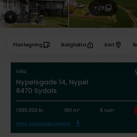
+28
Plantegning
Boligfakta
Kort
B
Villa
Nypølsgade 14, Nypøl
6470 Sydals
1.995.000 kr.
190 m²
5 rum
Hent salgsdokumenter