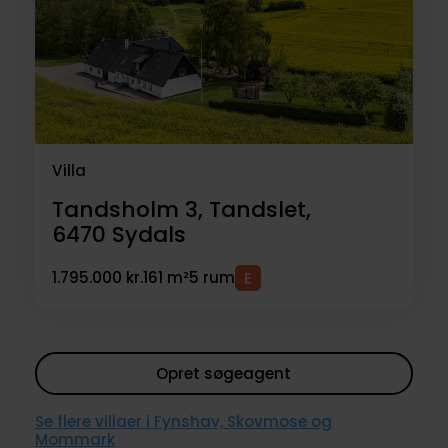
Villa
Tandsholm 3, Tandslet,
6470
Sydals
1.795.000 kr.
161 m²
5 rum
Opret søgeagent
Se flere villaer i Fynshav, Skovmose og
Mommark