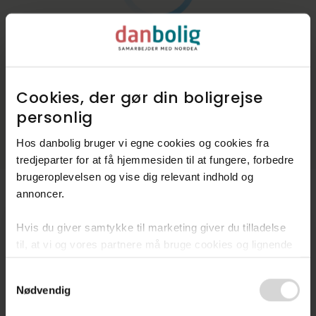
Cookies, der gør din boligrejse
personlig​
Hos danbolig bruger vi egne cookies og cookies fra
tredjeparter for at få hjemmesiden til at fungere, forbedre
brugeroplevelsen og vise dig relevant indhold og
annoncer.​
Hvis du giver samtykke til marketing giver du tilladelse
Kommunen i tal
til, at vi og vores partnere må bruge cookies og lignende
Indbyggere
73.921
teknologier til at indsamle oplysninger om din brug af
Consent
danbolig.dk. Vi kan kombinere disse oplysninger med
Skatteprocent
25,7%
Nødvendig
Selection
andre data og anvende dem til målrettet markedsføring til
dig.​