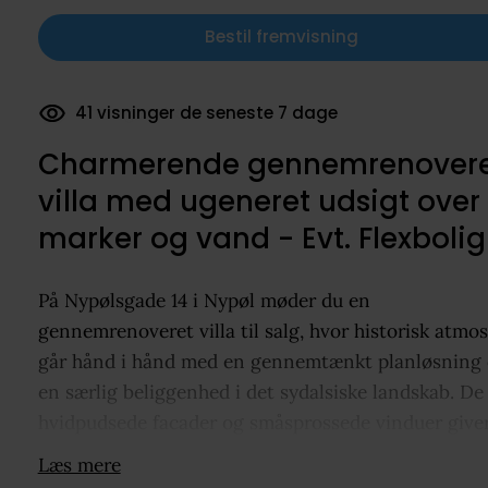
Bestil fremvisning
41 visninger de seneste 7 dage
Charmerende gennemrenover
villa med ugeneret udsigt over
marker og vand - Evt. Flexbolig
På Nypølsgade 14 i Nypøl møder du en
gennemrenoveret villa til salg, hvor historisk atmo
går hånd i hånd med en gennemtænkt planløsning
en særlig beliggenhed i det sydalsiske landskab. De
hvidpudsede facader og småsprossede vinduer giver
harmonisk udtryk, mens hvidt interiør, synlige bjæl
Læs mere
og klinkegulve skaber en fin balance mellem oprind