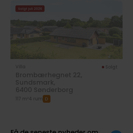
Solgt juli 2026
Villa
Solgt
Brombærhegnet 22,
Sundsmark,
6400
Sønderborg
117 m²
4 rum
Få de seneste nyheder om