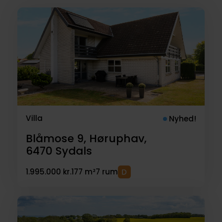
Villa
Nyhed!
Blåmose 9, Høruphav,
6470
Sydals
1.995.000 kr.
177 m²
7 rum