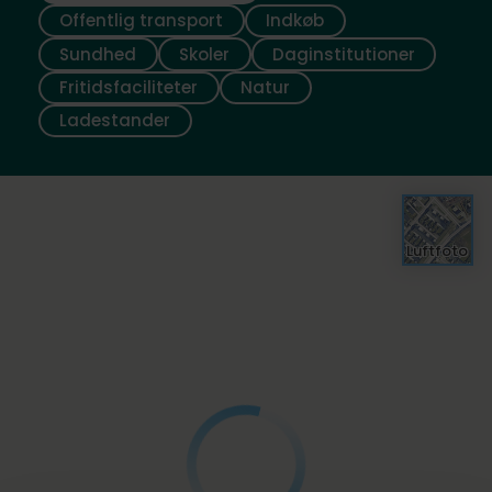
Offentlig transport
Indkøb
Sundhed
Skoler
Daginstitutioner
Fritidsfaciliteter
Natur
Ladestander
Luftfoto