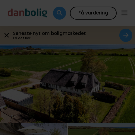
Galleri
Plantegning
Boligfakta
Kort
Beregn
Få vurdering
Seneste nyt om boligmarkedet
Få det her