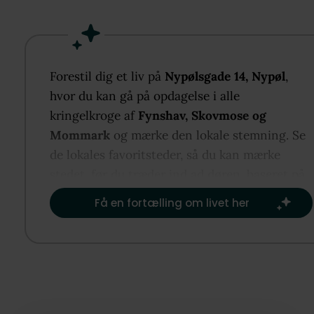
stil og nyere tilføjelser. Indretningen rummer tre
værelser, to badeværelser og gode opholdsrum, så
boligen fungerer både som fast hjem og fleksibel b
til gæster. Udenfor er grunden smukt anlagt med fl
Forestil dig et liv på
Nypølsgade 14, Nypøl
,
terrasser, hvor du finder sol eller læ, og den ugene
hvor du kan gå på opdagelse i alle
udsigt over åbne marker og mod vandet danner en
kringelkroge af
Fynshav, Skovmose og
rolig, næsten malerisk kulisse året rundt, mens
Mommark
og mærke den lokale stemning. Se
beliggenheden på Sydals forener natur, hverdagens
de lokales favoritsteder, så du kan mærke
behov og let adgang til større byer.
stedet, før du træder ind ad døren, baseret på
det, der er vigtigst for dig.​
Få en fortælling om livet her