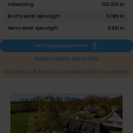
Udbetaling
100.000 kr.
Brutto ekskl. ejerudgift
11.089 kr.
Netto ekskl. ejerudgift
8.861 kr.
Hent salgsdokumenter
Beregn boliglån hos Nordea
Få et bevis på, hvad du kan købe bolig for hos Nordea