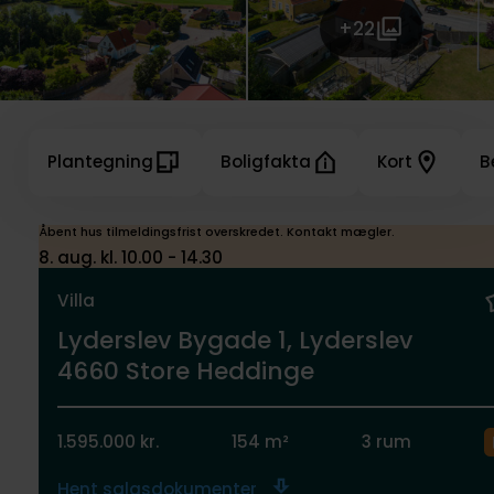
+22
Plantegning
Boligfakta
Kort
B
Åbent hus tilmeldingsfrist overskredet. Kontakt mægler.
8. aug. kl. 10.00 - 14.30
Villa
Lyderslev Bygade 1, Lyderslev
4660 Store Heddinge
1.595.000 kr.
154 m²
3 rum
Hent salgsdokumenter