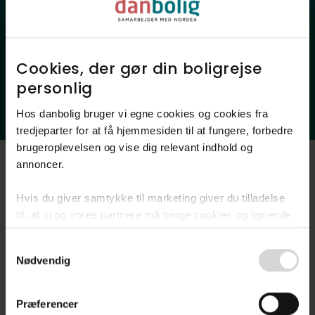
Lokale favoritsteder
Offentlig transport
Indkøb
Sundhed
Skoler
Daginstitutioner
Cookies, der gør din boligrejse
Fritidsfaciliteter
Natur
personlig​
Ladestander
Hos danbolig bruger vi egne cookies og cookies fra
tredjeparter for at få hjemmesiden til at fungere, forbedre
brugeroplevelsen og vise dig relevant indhold og
annoncer.​
Luftfoto
Hvis du giver samtykke til marketing giver du tilladelse
til, at vi og vores partnere må bruge cookies og lignende
teknologier til at indsamle oplysninger om din brug af
Consent
danbolig.dk. Vi kan kombinere disse oplysninger med
Nødvendig
Selection
andre data og anvende dem til målrettet markedsføring til
dig.​
Præferencer