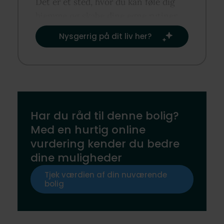
Det er et sted, hvor du kan føle dig
hjemme og skabe dine egne rutiner
og traditioner.​
Nysgerrig på dit liv her?​
Har du råd til denne bolig?
Med en hurtig online
vurdering kender du bedre
dine muligheder
Tjek værdien af din nuværende
bolig