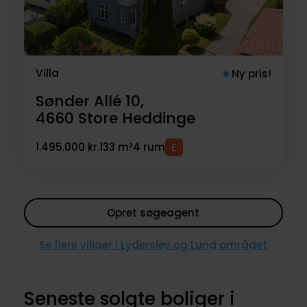
Villa
Ny pris!
Sønder Allé 10,
4660
Store Heddinge
1.495.000 kr.
133 m²
4 rum
Opret søgeagent
Se flere villaer i Lyderslev og Lund området
Seneste solgte boliger i