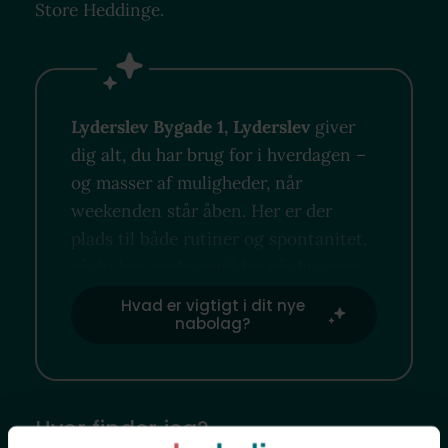
Store Heddinge.
Lyderslev Bygade 1, Lyderslev
giver
dig alt, du har brug for i hverdagen –
og masser af muligheder, når
weekenden står åben. Her er der
plads til både rutiner og spontanitet,
så du kan nyde området på din egen
måde.
Hvad er vigtigt i dit nye
nabolag?
Hvor finder jeg?