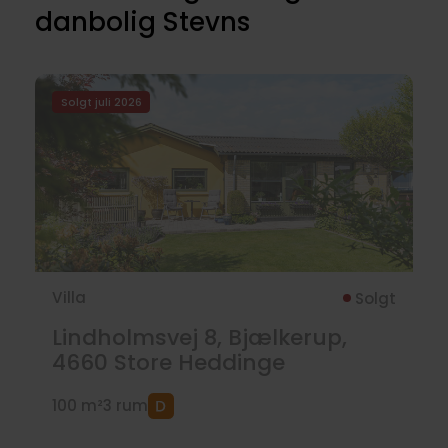
danbolig Stevns
Solgt juli 2026
Villa
Solgt
Lindholmsvej 8, Bjælkerup,
4660
Store Heddinge
100 m²
3 rum