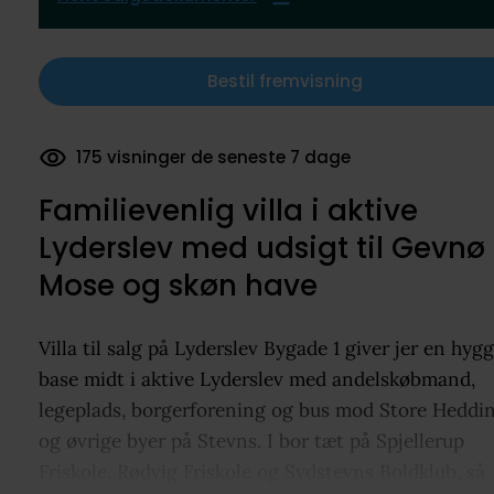
Bestil fremvisning
71 dokumenter downloadet
Familievenlig villa i aktive
Lyderslev med udsigt til Gevnø
Mose og skøn have
Villa til salg på Lyderslev Bygade 1 giver jer en hygg
base midt i aktive Lyderslev med andelskøbmand,
legeplads, borgerforening og bus mod Store Heddi
og øvrige byer på Stevns. I bor tæt på Spjellerup
Friskole, Rødvig Friskole og Sydstevns Boldklub, så