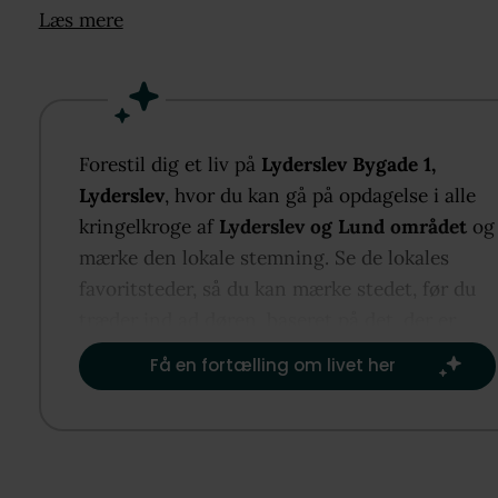
hverdag og fritid glider let. Villaen er velholdt med
Læs mere
køkken-alrum i åben forbindelse til stue og udgang 
en stor syd- og østvendt træterrasse. Dertil komme
første sal med alrum, værelser og toilet samt kælde
med bryggers og disponible rum. Udenfor får I en
lukket, børnevenlig have med drivhus, værksted, sk
Forestil dig et liv på
Lyderslev Bygade 1,
stor isoleret garage, udsigt til Gevnø Mose og kort
Lyderslev
, hvor du kan gå på opdagelse i alle
afstand til kysten ved Stevns Klint. Her får I et
kringelkroge af
Lyderslev og Lund området
og
velfungerende hjem med fine muligheder for at sæt
mærke den lokale stemning. Se de lokales
jeres eget præg.
favoritsteder, så du kan mærke stedet, før du
træder ind ad døren, baseret på det, der er
vigtigst for dig.​
Få en fortælling om livet her