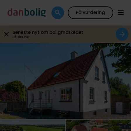
Plantegning
Boligfakta
Kort
Beregn boliglån
Få vurdering
Seneste nyt om boligmarkedet
Få det her