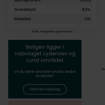
Skatteprocent
26,0%
Grundskyld
8,3‰
Kirkeskat
1,1%
Kilde: Boligsiden og Geomatic
Boligen ligger i
nabolaget Lyderslev og
Lund området
Ki
Vil du lære området endnu bedre
at kende?
Udforsk nabolag