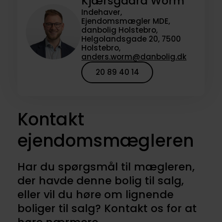
Kjærsgaard Worm
Indehaver,
Ejendomsmægler MDE,
danbolig Holstebro,
Helgolandsgade 20, 7500
Holstebro,
anders.worm@danbolig.dk
20 89 40 14
Kontakt
ejendomsmægleren
Har du spørgsmål til mægleren,
der havde denne bolig til salg,
eller vil du høre om lignende
boliger til salg? Kontakt os for at