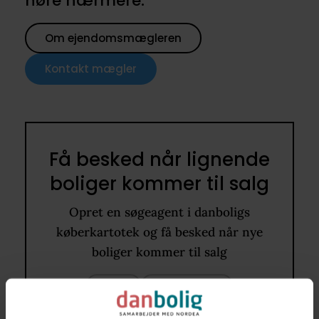
høre nærmere.
Om ejendomsmægleren
Kontakt mægler
Få besked når lignende
boliger kommer til salg
Opret en søgeagent i danboligs
køberkartotek og få besked når nye
boliger kommer til salg
7600
110 - 150 m2
Rækkehus