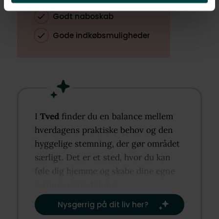
Godt naboskab
Gode indkøbsmuligheder
I
Tved
finder du en balance mellem
hverdagens praktiske behov og den
hyggelige stemning, der gør området
særligt. Det er et sted, hvor du kan
føle dig hjemme og skabe dine egne
rutiner og traditioner.​
Nysgerrig på dit liv her?​