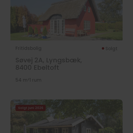
Fritidsbolig
Solgt
Søvej 2A, Lyngsbæk,
8400
Ebeltoft
54 m²
1 rum
Solgt juni 2026