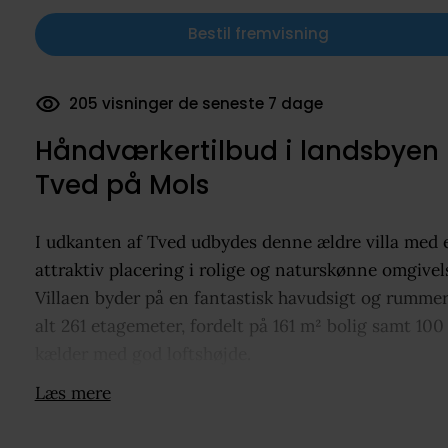
Bestil fremvisning
205 visninger de seneste 7 dage
22 dokumenter downloadet
Håndværkertilbud i landsbyen
Tved på Mols
I udkanten af Tved udbydes denne ældre villa med 
attraktiv placering i rolige og naturskønne omgivels
Villaen byder på en fantastisk havudsigt og rummer
alt 261 etagemeter, fordelt på 161 m² bolig samt 100
kælder med god loftshøjde.
Læs mere
Boligen fremstår i ældre stand og må påregnes
moderniseret, men rummer samtidig et solidt