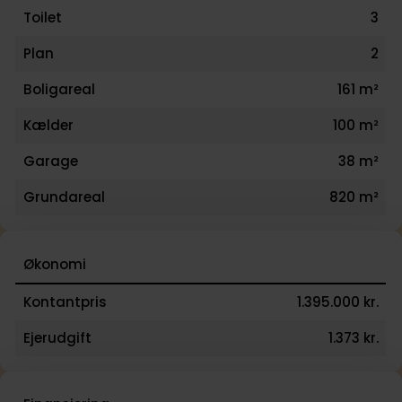
Toilet
3
Plan
2
Boligareal
161 m²
Kælder
100 m²
Garage
38 m²
Grundareal
820 m²
Økonomi
Kontantpris
1.395.000 kr.
Ejerudgift
1.373 kr.