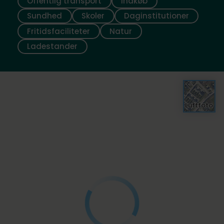
Offentlig transport
Indkøb
Sundhed
Skoler
Daginstitutioner
Fritidsfaciliteter
Natur
Ladestander
Luftfoto