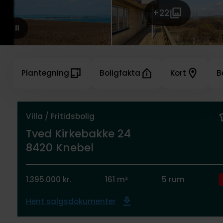
+22
Plantegning
Boligfakta
Kort
B
Villa / Fritidsbolig
Tved Kirkebakke 24
8420 Knebel
1.395.000 kr.
161 m²
5 rum
Hent salgsdokumenter