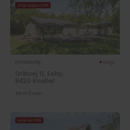
Solgt august 2026
Fritidsbolig
Solgt
Gribvej 11, Esby,
8420
Knebel
49 m²
3 rum
Solgt juli 2026