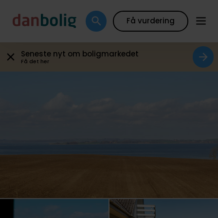
Galleri
Plantegning
Boligfakta
Kort
Beregn
Få vurdering
Seneste nyt om boligmarkedet
Få det her