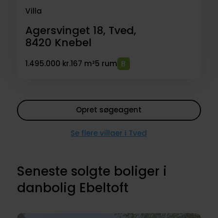
Villa
Agersvinget 18, Tved,
8420
Knebel
1.495.000 kr.
167 m²
5 rum
Opret søgeagent
Se flere villaer i Tved
Seneste solgte boliger i
danbolig Ebeltoft