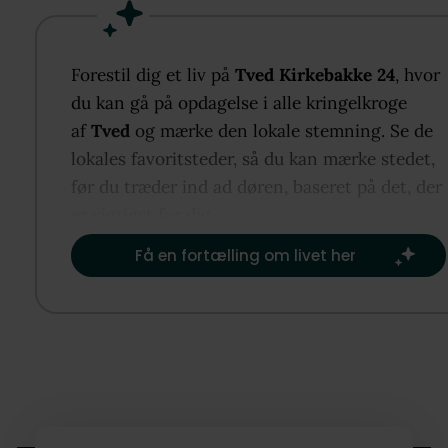
udgangspunkt for køberen, der ønsker at skabe en 
efter egne ønsker og behov.
Forestil dig et liv på
Tved Kirkebakke 24
, hvor
Indretningen er funktionel og klassisk. I stueplan
du kan gå på opdagelse i alle kringelkroge
findes entré med adgang til husets øvrige rum,
af
Tved
og mærke den lokale stemning. Se de
herunder bryggers, badeværelse, værelse samt
lokales favoritsteder, så du kan mærke stedet,
køkkenalrum, som udgør et naturligt samlingspunkt
før du træder ind ad døren, baseret på det, der
boligen. Planløsningen giver gode muligheder for a
er vigtigst for dig.​
etablere et åbent og tidssvarende opholdsmiljø.
Få en fortælling om livet her
På førstesalen er der indrettet to værelser, toilet s
en rummelig opholdsstue med udgang til altan. Her
er der en særdeles flot udsigt over vandet, som er e
gennemgående aktiv for ejendommen og bidrager t
særlig boligoplevelse.