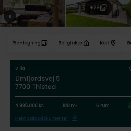
+29
Plantegning
Boligfakta
Kort
B
Villa
Limfjordsvej 5
7700 Thisted
4.995.000 kr.
188 m²
6 rum
Hent salgsdokumenter