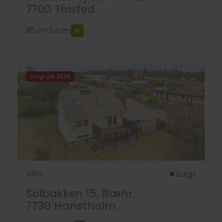
7700
Thisted
85 m²
3 rum
Solgt juli 2026
Villa
Solgt
Solbakken 15, Ræhr,
7730
Hanstholm