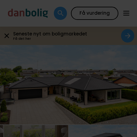
Galleri
Plantegning
Boligfakta
Kort
Beregn
Få vurdering
Seneste nyt om boligmarkedet
Få det her