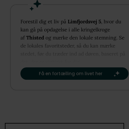
som én gennemført helhed.
Indenfor mødes du af en rummelig entré, hvor lyse
Forestil dig et liv på
Limfjordsvej 5
, hvor du
overflader og varme trædetaljer sætter tonen for r
kan gå på opdagelse i alle kringelkroge
af boligen. Planløsningen binder boligens afsnit
af
Thisted
og mærke den lokale stemning. Se
elegant sammen og understreger balancen mellem
de lokales favoritsteder, så du kan mærke
æstetik og funktion i dagligdagen.
stedet, før du træder ind ad døren, baseret på
Køkkenalrummet er et naturligt samlingspunkt, hv
det, der er vigtigst for dig.​
der er kræset for både udtryk og indretning med
Få en fortælling om livet her
stilrene elementer, flotte fronter og en markant
køkkenø, der inviterer til samvær på tværs af
madlavning, lektier og hyggelige stunder. Material
er nøje afstemt med træ, bløde farver og en smuk
bordplade, der giver et eksklusivt præg. Store
vinduespartier og terrassedøre åbner mod den
sydvendte terrasse, så måltiderne let kan flyttes ud 