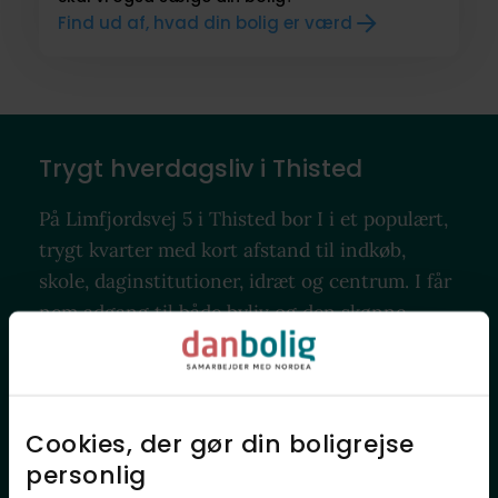
Find ud af, hvad din bolig er værd
Trygt hverdagsliv i Thisted
På Limfjordsvej 5 i Thisted bor I i et populært,
trygt kvarter med kort afstand til indkøb,
skole, daginstitutioner, idræt og centrum. I får
nem adgang til både byliv og den skønne
natur ved Limfjorden, Nationalpark Thy og
Vesterhavet, så hverdag og fritid går naturligt
hånd i hånd.
Cookies, der gør din boligrejse
personlig​