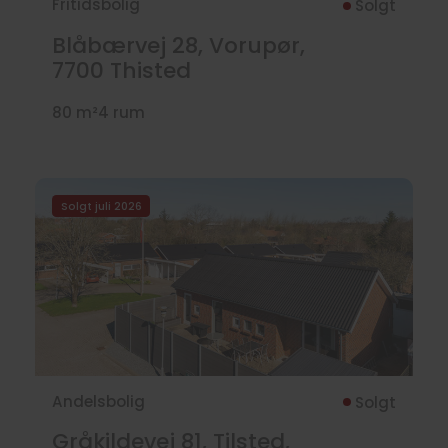
Fritidsbolig
Solgt
Blåbærvej 28, Vorupør,
7700
Thisted
80 m²
4 rum
Solgt juli 2026
Andelsbolig
Solgt
Gråkildevej 81, Tilsted,