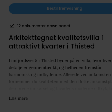
Bestil fremvisning
12 dokumenter downloadet
449 visninger de seneste 7 dage
Arkitekttegnet kvalitetsvilla i
attraktivt kvarter i Thisted
Limfjordsvej 5 i Thisted byder på en villa, hvor hver
detalje er gennemtænkt, og helheden fremstår
harmonisk og indbydende. Allerede ved ankomsten
fornemmer du kvaliteten med den flotte ankomstpl
den brede indkørsel og facadens moderne udtryk, h
de store vinduespartier skaber en smuk forbindelse
Læs mere
mellem ude og inde. Den integrerede garage er
naturligt indarbejdet i arkitekturen, så huset oplev