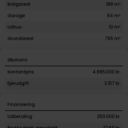
Boligareal
188 m²
velfungerende hverdag med skønne naturoplevelser
Her får du en villa, hvor arkitektur, indretning og
Garage
54 m²
materialevalg går op i en højere enhed.
Udhus
10 m²
Grundareal
765 m²
Økonomi
Kontantpris
4.995.000 kr.
Ejerudgift
2.157 kr.
Finansiering
Udbetaling
250.000 kr.
Brutto ekskl. ejerudgift
27.611 kr.