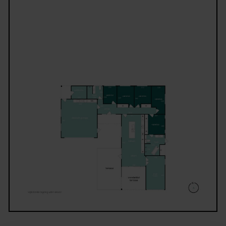
det fri, hvor overdækning og fliseareal skaber gode
rammer om mange timer ude.
Stuen ligger i forlængelse af køkkenalrummet og
fungerer som et selvstændigt opholdsrum med foku
ro og afslapning. De flotte gulve, spotlys i loftet o
elegante indretning understreger, at der er tænkt o
helheden – et oplagt sted til afslappende aftener,
filmstunder eller samvær med gæster.
Boligen rummer fem værelser. Den primære
soveafdeling er adskilt og byder på et dejligt
soveværelse med direkte adgang til et eksklusivt
badeværelse med store klinker, fritstående badekar,
lækre armaturer og smukke detaljer. De fire øvrige
værelser ligger samlet med eget badeværelse, hvilke
giver en fin balance mellem værelsesfløj og
opholdsareal.