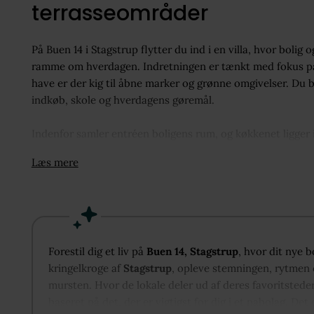
terrasseområder
På Buen 14 i Stagstrup flytter du ind i en villa, hvor bolig
ramme om hverdagen. Indretningen er tænkt med fokus på
have er der kig til åbne marker og grønne omgivelser. Du b
indkøb, skole og hverdagens gøremål.
Indenfor samler entréen boligens rum, og køkkenet ligger
foregår samme sted. Brede vinduespartier trækker udsigten
Læs mere
udgang til terrasserne, så familielivet let kan fortsætte ud
Boligen rummer tre værelser. To ligger ved badeværelset og
tredje er oplagt som soveværelse eller kontor med lidt af
inventar og lyse klinker og er praktisk indrettet til dagli
Forestil dig et liv på
Buen 14, Stagstrup
, hvor dit nye b
indgang fra gård- eller havesiden med adgang til både vær
kringelkroge af
Stagstrup
, opleve stemningen, rytmen o
opbevaring og projekter. I forlængelse af bygningen ligger
mursten. Hvor de lokale deler ud af deres favoritstede
baseret på det, der er vigtigst for dig i et nabolag. Det 
Grunden på 1.174 kvadratmeter er primært anlagt med græs o