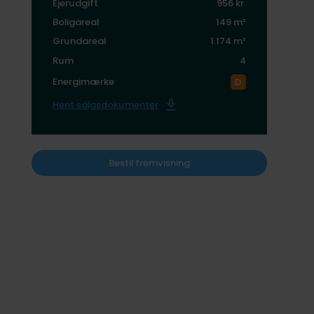
Ejerudgift
956 kr.
Boligareal
149 m²
Grundareal
1.174 m²
Rum
4
Energimærke
Hent salgsdokumenter
Bestil fremvisning