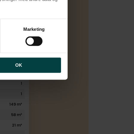
Salg
brugen af cookies samt
D
ng af personoplysninger
Marketing
Naturgas
1976
2002
4
OK
1
1
1
149 m²
58 m²
21 m²