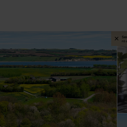
Se
Få 