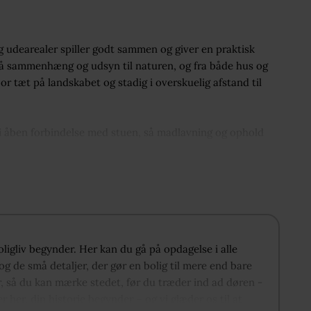
 og udearealer spiller godt sammen og giver en praktisk
 sammenhæng og udsyn til naturen, og fra både hus og
or tæt på landskabet og stadig i overskuelig afstand til
 i åben forbindelse med stuen, så madlavning og ophold
 til haven og markerne ind, og fra stuen er der direkte
endørs.
 egner sig godt til børne- eller gæsteafdeling, mens det
stand til opholdszonen. Badeværelset har bruseniche, hvidt
g brug. Bryggerset har egen udgang og er en funktionel
oligliv begynder. Her kan du gå på opdagelse i alle
ksted og garage, så du får gode rammer til hobby,
g de små detaljer, der gør en bolig til mere end bare
 et separat redskabsrum til ekstra opbevaring.
r, så du kan mærke stedet, før du træder ind ad døren -
er her, din historie begynder – og vi glæder os til at
g enkelte bede, så der er god plads til leg, boldspil og