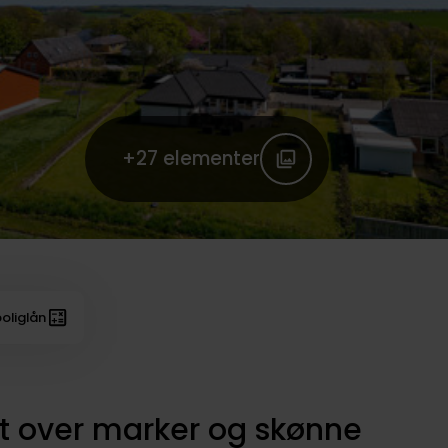
+27
elementer
oliglån
gt over marker og skønne