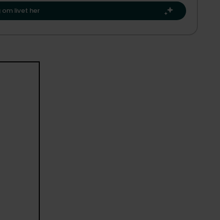
æste kapitel.​
nemmelse af luft omkring ejendommen, mens udsigten til
 om livet her
og nord, så du altid kan finde sol, skygge eller læ. De
ing og lange sommeraftener med udsigt over markerne.