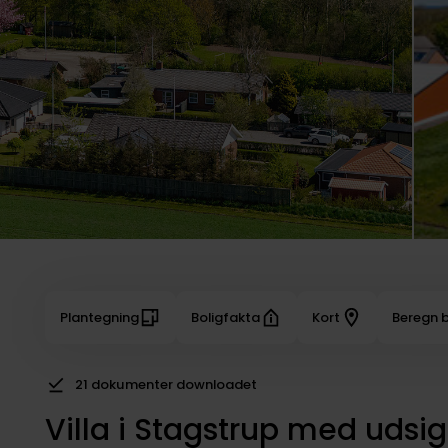
Plantegning
Boligfakta
Kort
Beregn b
21 dokumenter downloadet
Villa i Stagstrup med udsi