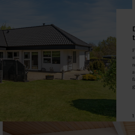
F
s
n
a
f
g
1