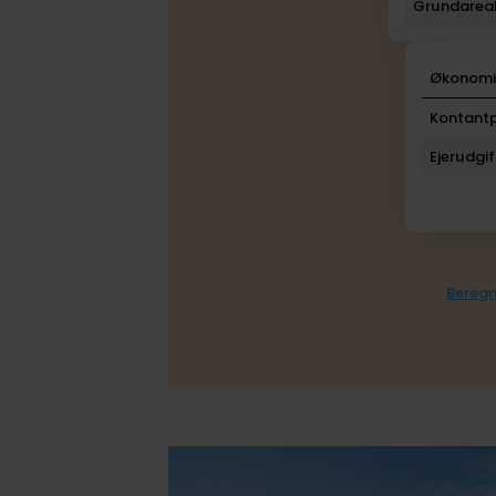
Grundarea
Økonom
Kontantp
Ejerudgif
Beregn