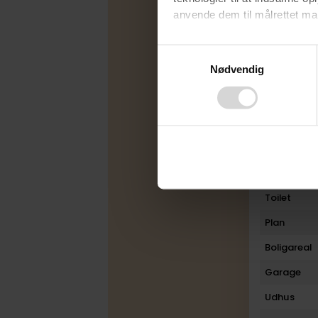
anvende dem til målrettet mark
Udbudsfo
Ved at klikke på ”OK” giver d
Energimær
Consent
tilbagekalde dit samtykke ved 
Nødvendig
Selection
Varmekilde
finder du i vores
privatlivspo
Byggeår
Ombygget
Rum
Bad
Toilet
Plan
Boligareal
Garage
Udhus