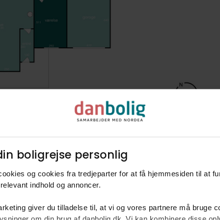
in boligrejse personlig​
ookies og cookies fra tredjeparter for at få hjemmesiden til at f
relevant indhold og annoncer.​
rketing giver du tilladelse til, at vi og vores partnere må bruge 
oplysninger om din brug af danbolig.dk. Vi kan kombinere disse o