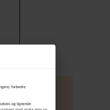
ungere, forbedre
cookies og lignende
plysninger med andre data og
Villa