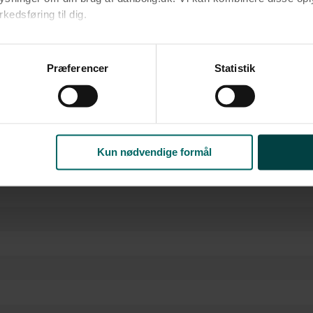
edsføring til dig.​
rm
u samtykke til alle formål. Du kan til enhver tid læse mere om 
ke
at følge linket til vores
cookiepolitik
. Oplysninger om behandli
Præferencer
Statistik
litik
.
Kun nødvendige formål