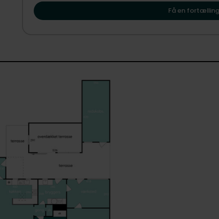
vise dig, hvordan Stagstrup kan danne rammen om dit n
udeliv. Haven omkranser huset og giver en behagelig for
Få en fortælling
markerne understreger nærheden til naturen.
Fra huset er der adgang til tre terrasser mod vest, sydvest 
vest- og sydvestvendte sider er oplagte til grill, afslapn