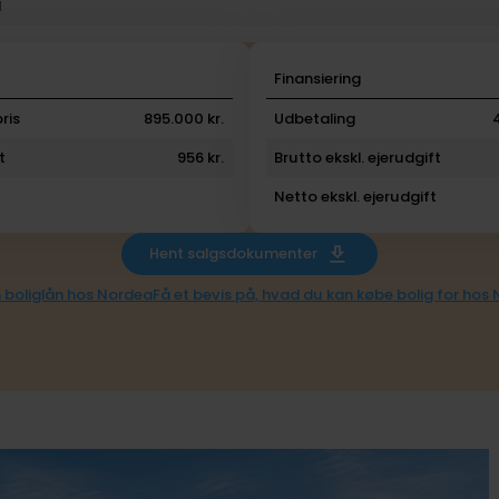
l
i
Finansiering
ris
895.000 kr.
Udbetaling
t
956 kr.
Brutto ekskl. ejerudgift
Netto ekskl. ejerudgift
Hent salgsdokumenter
 boliglån hos Nordea
Få et bevis på, hvad du kan købe bolig for hos