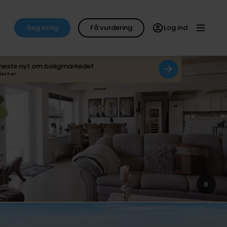
Søg bolig
Få vurdering
Log ind
neste nyt om boligmarkedet
det her