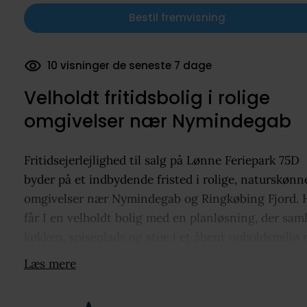
Bestil fremvisning
25 dokumenter downloadet
Velholdt fritidsbolig i rolige
omgivelser nær Nymindegab
Fritidsejerlejlighed til salg på Lønne Feriepark 75D
byder på et indbydende fristed i rolige, naturskønn
omgivelser nær Nymindegab og Ringkøbing Fjord. 
får I en velholdt bolig med en planløsning, der sam
køkken, spiseplads og stue i et åbent opholdsmiljø
fine kig til det grønne. Boligen rummer to værelser
Læs mere
et badeværelse samt en hyggelig soveafdeling på fø
sal med indbyggede skabe. Uderummet giver en