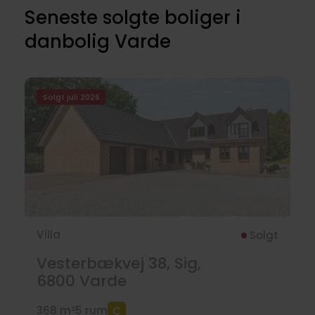
Seneste solgte boliger i
danbolig Varde
Solgt juli 2026
Villa
Solgt
Vesterbækvej 38, Sig,
6800
Varde
368 m²
5 rum