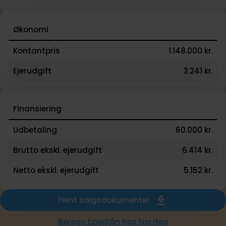
Økonomi
Kontantpris
1.148.000 kr.
Ejerudgift
3.241 kr.
Finansiering
Udbetaling
60.000 kr.
Brutto ekskl. ejerudgift
6.414 kr.
Netto ekskl. ejerudgift
5.152 kr.
Hent salgsdokumenter
Beregn boliglån hos Nordea