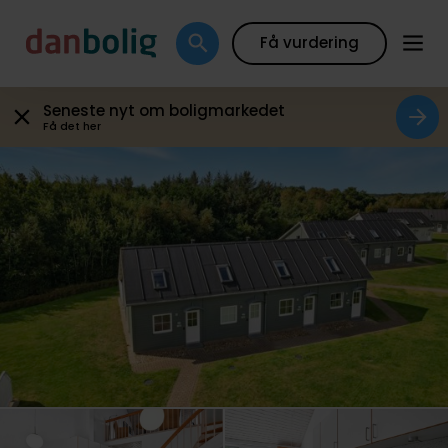
Plantegning
Boligfakta
Kort
Beregn boliglån
Få vurdering
Seneste nyt om boligmarkedet
Få det her