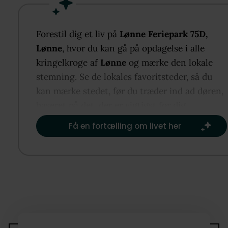
behagelig fornemmelse af privatliv. I bor tæt på
Vesterhavet, Houstrup Plantage, stisystemer og Nø
Nebels indkøb og faciliteter. En dejlig base til ferier
Forestil dig et liv på
Lønne Feriepark 75D,
året rundt.
Lønne
, hvor du kan gå på opdagelse i alle
kringelkroge af
Lønne
og mærke den lokale
stemning. Se de lokales favoritsteder, så du
kan mærke stedet, før du træder ind ad døren,
baseret på det, der er vigtigst for dig.​
Få en fortælling om livet her