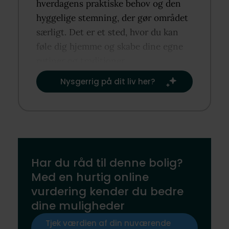
hverdagens praktiske behov og den
hyggelige stemning, der gør området
særligt. Det er et sted, hvor du kan
føle dig hjemme og skabe dine egne
rutiner og traditioner.​
Nysgerrig på dit liv her?​
Har du råd til denne bolig?
Med en hurtig online
vurdering kender du bedre
dine muligheder
Tjek værdien af din nuværende