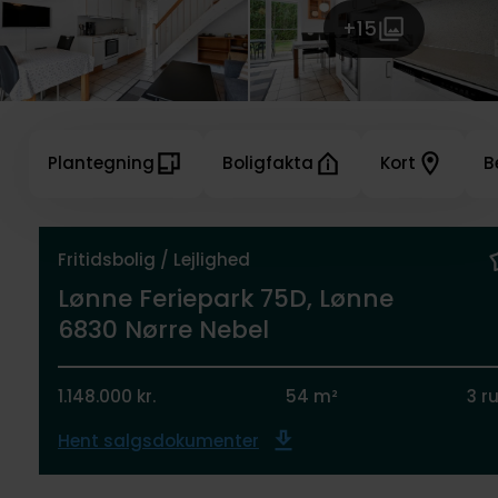
+15
Plantegning
Boligfakta
Kort
B
Fritidsbolig / Lejlighed
Lønne Feriepark 75D, Lønne
6830 Nørre Nebel
1.148.000 kr.
54 m²
3 r
Hent salgsdokumenter