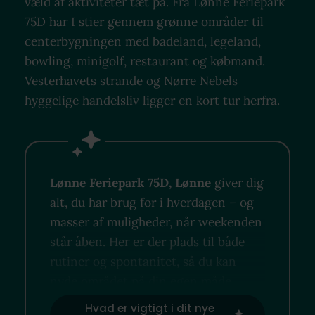
væld af aktiviteter tæt på. Fra Lønne Feriepark
75D har I stier gennem grønne områder til
centerbygningen med badeland, legeland,
bowling, minigolf, restaurant og købmand.
Vesterhavets strande og Nørre Nebels
hyggelige handelsliv ligger en kort tur herfra.
Lønne Feriepark 75D, Lønne
giver dig
alt, du har brug for i hverdagen – og
masser af muligheder, når weekenden
står åben. Her er der plads til både
rutiner og spontanitet, så du kan
nyde området på din egen måde.
Hvad er vigtigt i dit nye