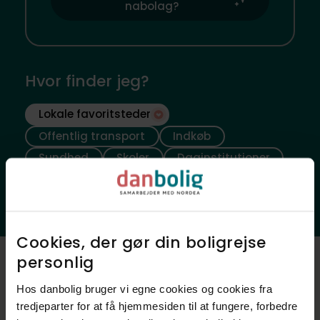
nabolag?
Hvor finder jeg?
Lokale favoritsteder
Offentlig transport
Indkøb
Sundhed
Skoler
Daginstitutioner
Fritidsfaciliteter
Natur
Ladestander
Cookies, der gør din boligrejse
personlig​
Luftfoto
Hos danbolig bruger vi egne cookies og cookies fra
tredjeparter for at få hjemmesiden til at fungere, forbedre