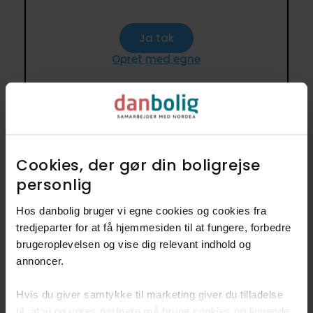
Ja tak
Opret med egne
3 lignende villaer i nærheden til
1.900.000-2.500.000 kr. på
Cookies, der gør din boligrejse
2
omkring 150 m
personlig​
Hos danbolig bruger vi egne cookies og cookies fra
Anden mægler
tredjeparter for at få hjemmesiden til at fungere, forbedre
brugeroplevelsen og vise dig relevant indhold og
annoncer.​
Hvis du giver samtykke til marketing giver du tilladelse
til, at vi og vores partnere må bruge cookies og lignende