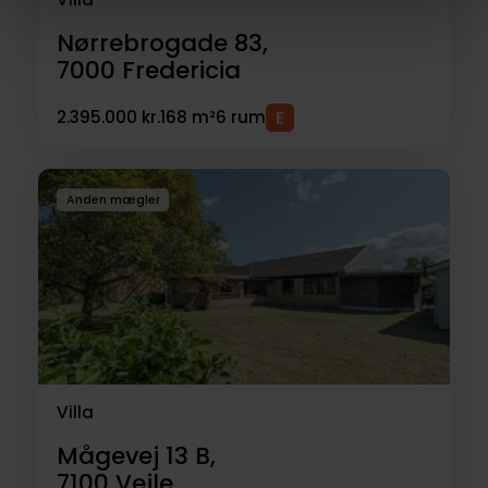
Nørrebrogade 83,
7000
Fredericia
2.395.000 kr.
168 m²
6 rum
Anden mægler
Villa
Mågevej 13 B,
7100
Vejle