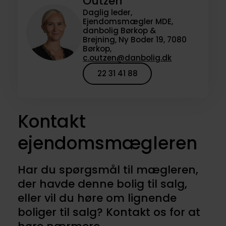
Outzen
Daglig leder,
Ejendomsmægler MDE,
danbolig Børkop &
Brejning, Ny Boder 19, 7080
Børkop,
c.outzen@danbolig.dk
22 31 41 88
Kontakt
ejendomsmægleren
Har du spørgsmål til mægleren,
der havde denne bolig til salg,
eller vil du høre om lignende
boliger til salg? Kontakt os for at