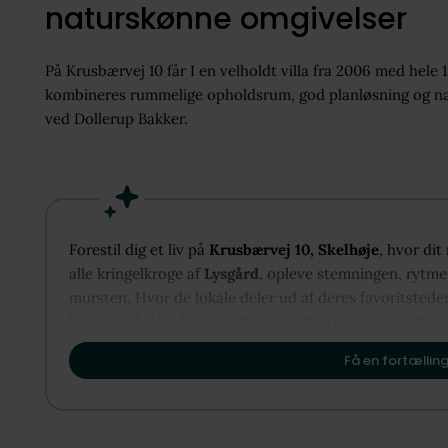
naturskønne omgivelser
På Krusbærvej 10 får I en velholdt villa fra 2006 med hele 
kombineres rummelige opholdsrum, god planløsning og natu
ved Dollerup Bakker.
Forestil dig et liv på
Krusbærvej 10, Skelhøje
, hvor dit
alle kringelkroge af
Lysgård
, opleve stemningen, rytmen
mursten. Hvor de lokale deler ud af deres favoritstede
baseret på det, der er vigtigst for dig i et nabolag. Det 
vise dig, hvordan Lysgård kan danne rammen om dit næs
Få en fortælling