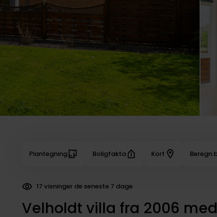
Plantegning
Boligfakta
Kort
Beregn b
25 dokumenter downloadet
Velholdt villa fra 2006 med