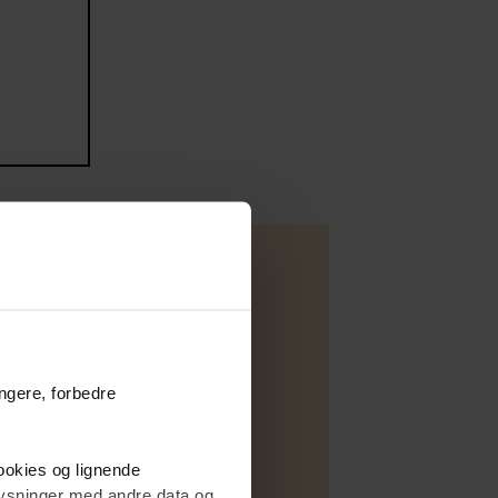
Villa
ungere, forbedre
Salg
C
cookies og lignende
yringsenhed
plysninger med andre data og