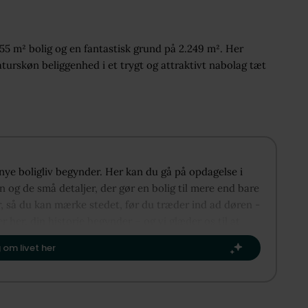
155 m² bolig og en fantastisk grund på 2.249 m². Her
rskøn beliggenhed i et trygt og attraktivt nabolag tæt
 nye boligliv begynder. Her kan du gå på opdagelse i
 og de små detaljer, der gør en bolig til mere end bare
r, så du kan mærke stedet, før du træder ind ad døren -
er her, din historie begynder – og vi glæder os til at
te kapitel.​
 om livet her