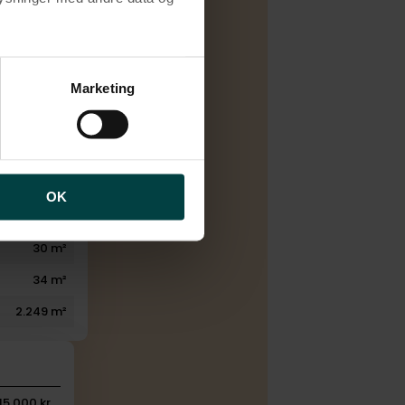
2006
5
brugen af cookies samt
ng af personoplysninger
Marketing
2
2
1
155 m²
OK
39 m²
30 m²
34 m²
2.249 m²
15.000 kr.