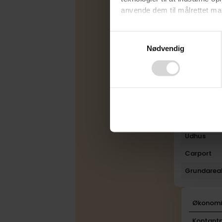
anvende dem til målrettet mark
Byggeår
Rum
Ved at klikke på ”OK” giver d
Consent
tilbagekalde dit samtykke ved 
Nødvendig
Selection
Bad
finder du i vores
privatlivspo
Toilet
Plan
Boligareal
Carport
Udhus
Carport
Grundarea
Økonom
Kontantp