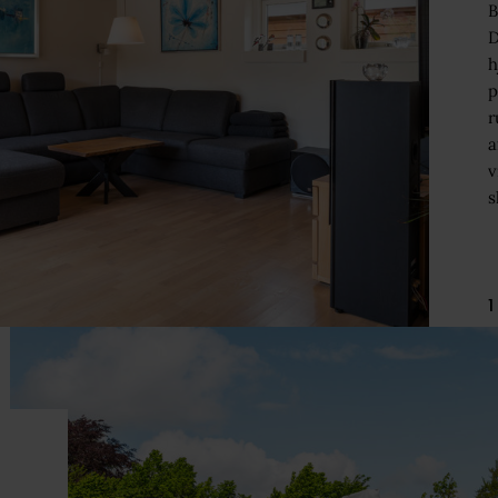
B
D
h
p
r
a
v
s
1