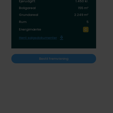
Ejerudgift
1.450 kr.
Boligareal
155 m²
Grundareal
2.249 m²
Rum
5
Energimærke
Hent salgsdokumenter
Bestil fremvisning