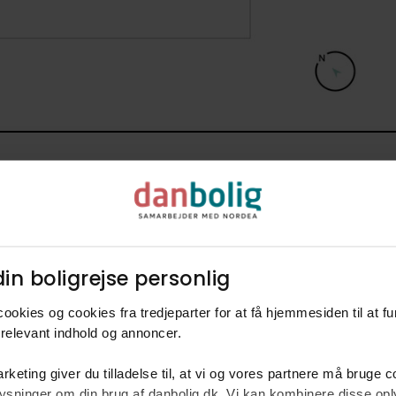
in boligrejse personlig​
ookies og cookies fra tredjeparter for at få hjemmesiden til at f
rm
relevant indhold og annoncer.​
ke
rketing giver du tilladelse til, at vi og vores partnere må bruge 
Centralvarme med én f
oplysninger om din brug af danbolig.dk. Vi kan kombinere disse o