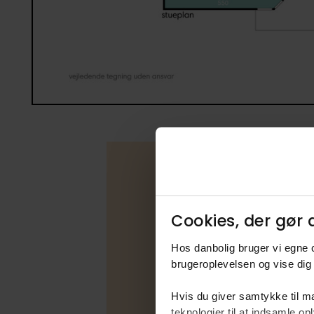
Boligfakta
Cookies, der gør d
Type
Hos danbolig bruger vi egne c
Udbudsfo
brugeroplevelsen og vise dig 
Energimær
Hvis du giver samtykke til ma
Varmekilde
teknologier til at indsamle 