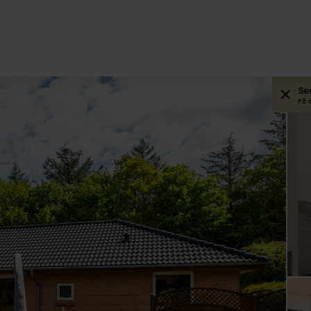
Se
Få 