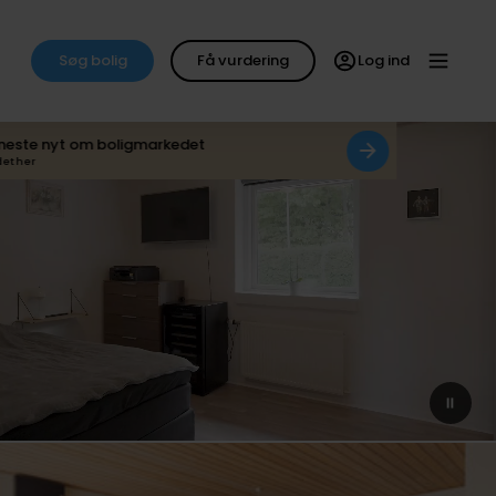
Søg bolig
Få vurdering
Log ind
neste nyt om boligmarkedet
det her