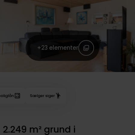
+23
elementer
oliglån
Sælger siger
 2.249 m² grund i