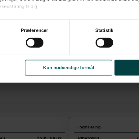
edsføring til dig.​
u samtykke til alle formål. Du kan til enhver tid læse mere om 
at følge linket til vores
cookiepolitik
. Oplysninger om behandli
Præferencer
Statistik
litik
.
Kun nødvendige formål
l
i
Finansiering
ris
2.295.000 kr.
Udbetaling
1