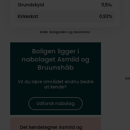
Grundskyld
11,5‰
Kirkeskat
0,93%
Kilde: Boligsiden og Geomatic
Boligen ligger i
nabolaget Asmild og
Bruunshåb
Ki
Vil du lære området endnu bedre
at kende?
Udforsk nabolag
Det kendetegner Asmild og