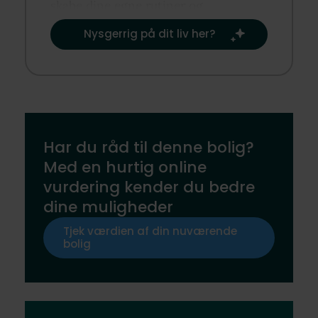
skabe dine egne rutiner og
traditioner.​
Nysgerrig på dit liv her?​
Har du råd til denne bolig?
Med en hurtig online
vurdering kender du bedre
dine muligheder
Tjek værdien af din nuværende
bolig