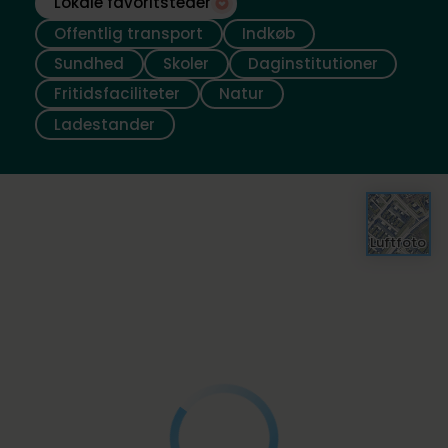
Lokale favoritsteder
Offentlig transport
Indkøb
Sundhed
Skoler
Daginstitutioner
Fritidsfaciliteter
Natur
Ladestander
Luftfoto