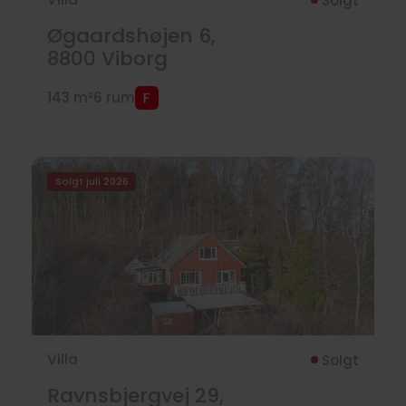
Solgt
Øgaardshøjen 6,
8800
Viborg
143 m²
6 rum
Solgt juli 2026
Villa
Solgt
Ravnsbjergvej 29,