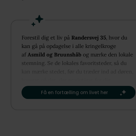
Forestil dig et liv på
Randersvej 35
, hvor du
kan gå på opdagelse i alle kringelkroge
af
Asmild og Bruunshåb
og mærke den lokale
stemning. Se de lokales favoritsteder, så du
kan mærke stedet, før du træder ind ad døren,
baseret på det, der er vigtigst for dig.​
Få en fortælling om livet her