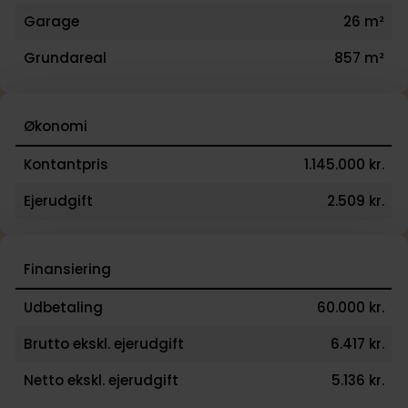
Garage
26 m²
Grundareal
857 m²
Økonomi
Kontantpris
1.145.000 kr.
Ejerudgift
2.509 kr.
Finansiering
Udbetaling
60.000 kr.
Brutto ekskl. ejerudgift
6.417 kr.
Netto ekskl. ejerudgift
5.136 kr.