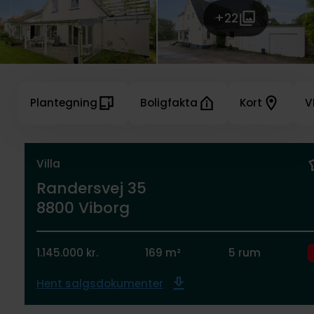
+22
Plantegning
Boligfakta
Kort
V
Villa
Randersvej 35
8800 Viborg
1.145.000 kr.
169 m²
5 rum
Hent salgsdokumenter