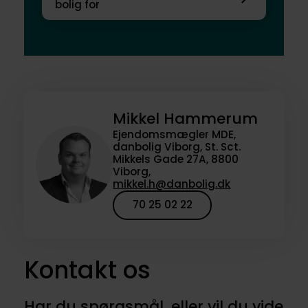
bolig for
Mikkel Hammerum
Ejendomsmægler MDE,
danbolig Viborg, St. Sct.
Mikkels Gade 27A, 8800
Viborg,
mikkel.h@danbolig.dk
70 25 02 22
Kontakt os
Har du spørgsmål, eller vil du vide