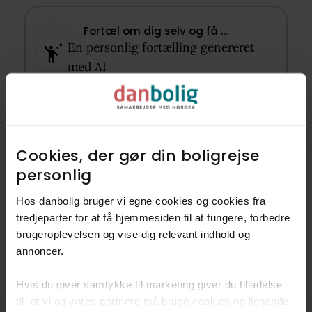
Fortæl om dig selv og få …​
En personlig fortælling genereret
med AI​
Et glimt af din hverdag på
Randersvej 35​
Unik data om nærområdet og
naboernes favoritsteder​
Cookies, der gør din boligrejse
Start din fortælling her
personlig​
Hos danbolig bruger vi egne cookies og cookies fra
Din Boligpræsentation
BETA
tredjeparter for at få hjemmesiden til at fungere, forbedre
brugeroplevelsen og vise dig relevant indhold og
annoncer.​
Hvis du giver samtykke til marketing giver du tilladelse
Skal vi også sælge din bolig?
til, at vi og vores partnere må bruge cookies og lignende