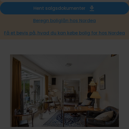
Hent salgsdokumenter
Beregn boliglån hos Nordea
Få et bevis på, hvad du kan købe bolig for hos Nordea