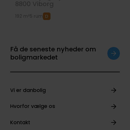
8800
Viborg
192 m²
5 rum
Få de seneste nyheder om
boligmarkedet
Vi er danbolig
Hvorfor vælge os
Kontakt