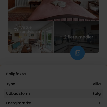
Virtuel
rundvisning
+ 2 flere medier
Klik
her
for
at
se
Boligfakta
virtuel
rundvisning
Type
Villa
Udbudsform
Salg
Energimærke
F