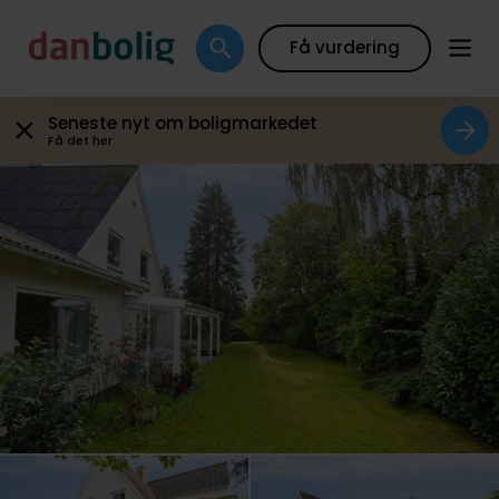
tegning
Boligfakta
Kort
VR
Beregn boliglån
Få vurdering
Seneste nyt om boligmarkedet
Få det her