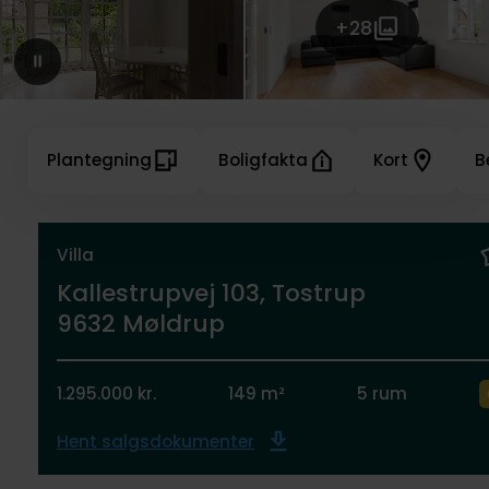
+28
Plantegning
Boligfakta
Kort
B
Villa
Kallestrupvej 103, Tostrup
9632 Møldrup
1.295.000 kr.
149 m²
5 rum
Hent salgsdokumenter