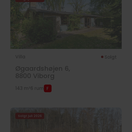
Villa
Solgt
Øgaardshøjen 6,
8800
Viborg
143 m²
6 rum
Solgt juli 2026