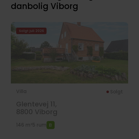
danbolig Viborg
Solgt juli 2026
Villa
Solgt
Glentevej 11,
8800
Viborg
146 m²
5 rum