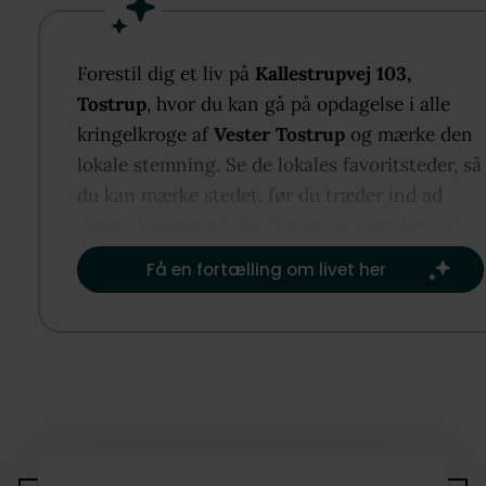
Forestil dig et liv på
Kallestrupvej 103,
Tostrup
, hvor du kan gå på opdagelse i alle
kringelkroge af
Vester Tostrup
og mærke den
lokale stemning. Se de lokales favoritsteder, så
du kan mærke stedet, før du træder ind ad
døren, baseret på det, der er vigtigst for dig.​
Få en fortælling om livet her