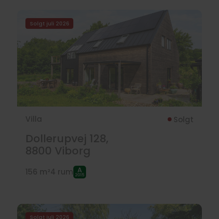
Solgt juli 2026
Villa
Solgt
Dollerupvej 128,
8800
Viborg
156 m²
4 rum
Solgt juli 2026