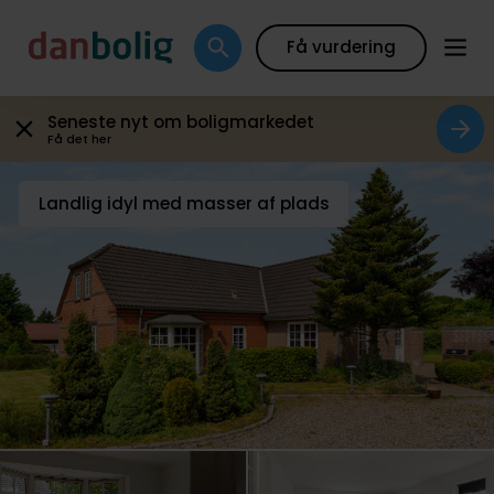
Galleri
Plantegning
Boligfakta
Kort
Beregn
Få vurdering
Seneste nyt om boligmarkedet
Få det her
Landlig idyl med masser af plads