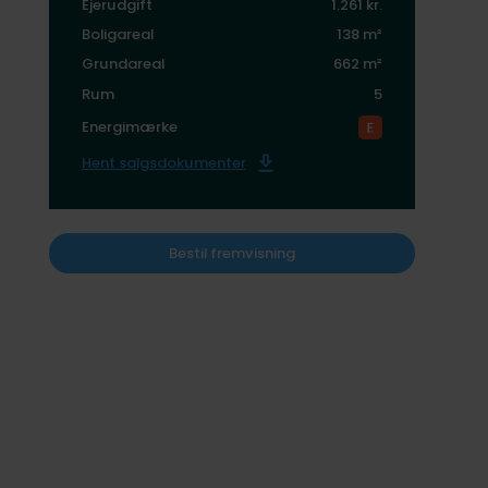
Ejerudgift
1.261 kr.
Boligareal
138 m²
Grundareal
662 m²
Rum
5
Energimærke
Hent salgsdokumenter
Bestil fremvisning