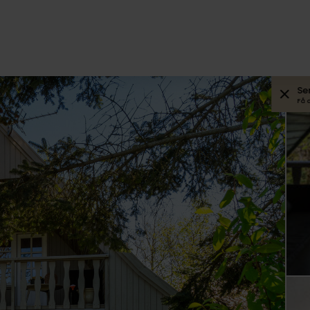
Se
Få 