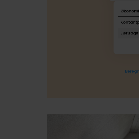
Økonom
Kontantp
Ejerudgif
Beregn