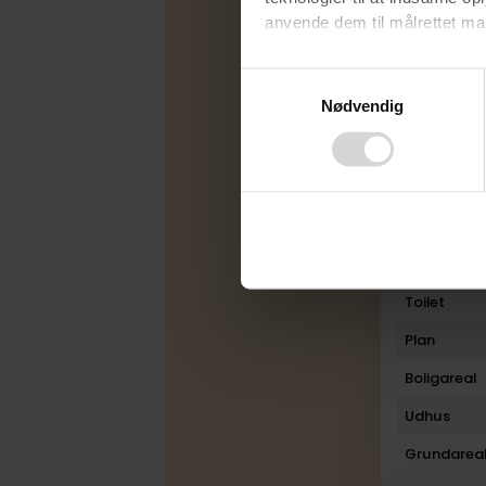
anvende dem til målrettet mark
Udbudsfo
Ved at klikke på ”OK” giver d
Energimær
Consent
tilbagekalde dit samtykke ved 
Nødvendig
Selection
Varmekilde
finder du i vores
privatlivspo
Byggeår
Ombygget
Rum
Bad
Toilet
Plan
Boligareal
Udhus
Grundarea