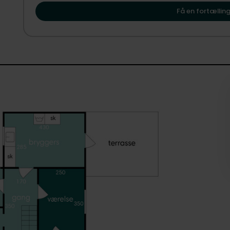
og vi glæder os til at vise dig, hvordan Beldringe og S
Få en fortælling