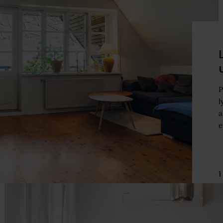
P
l
a
e
1