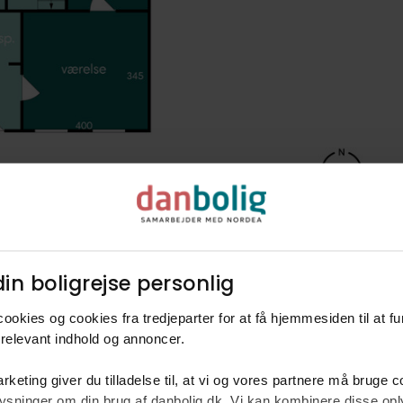
in boligrejse personlig​
ookies og cookies fra tredjeparter for at få hjemmesiden til at f
relevant indhold og annoncer.​
rketing giver du tilladelse til, at vi og vores partnere må bruge 
oplysninger om din brug af danbolig.dk. Vi kan kombinere disse o
Villa 