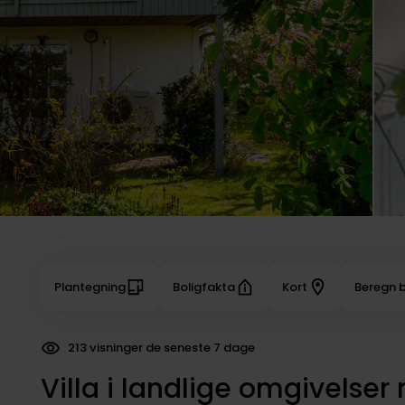
Plantegning
Boligfakta
Kort
Beregn b
213 visninger de seneste 7 dage
233 dokumenter downloadet
Villa i landlige omgivelse