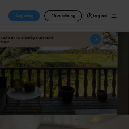
Søg bolig
Få vurdering
Log ind
neste nyt om boligmarkedet
det her