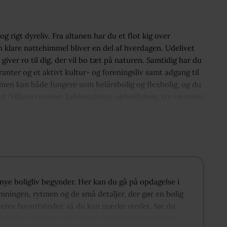
 rigt dyreliv. Fra altanen har du et flot kig over
n klare nattehimmel bliver en del af hverdagen. Udelivet
iver ro til dig, der vil bo tæt på naturen. Samtidig har du
ranter og et aktivt kultur- og foreningsliv samt adgang til
mmen kan både fungere som helårsbolig og flexbolig, og du
et. Villaen rummer køkkenalrum, opholdsrum, tre værelser
t nye boligliv begynder. Her kan du gå på opdagelse i
emningen, rytmen og de små detaljer, der gør en bolig
deres favoritsteder, så du kan mærke stedet, før du
r dig i et nabolag. Det er her, din historie begynder –