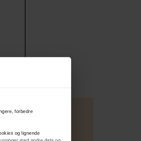
ungere, forbedre
cookies og lignende
plysninger med andre data og
/ Fritidsbolig