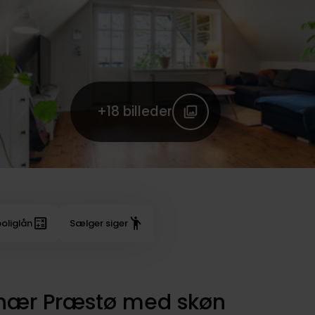
+18
billeder
oliglån
Sælger siger
r nær Præstø med skøn