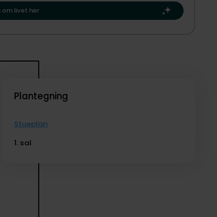
nertinge kan danne rammen om dit næste kapitel.​
 om livet her
Plantegning
Stueplan
1. sal