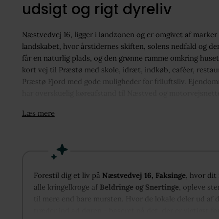
udsigt og rigt dyreliv
Næstvedvej 16, ligger i landzonen og er omgivet af marker og
landskabet, hvor årstidernes skiften, solens nedfald og de
får en naturlig plads, og den grønne ramme omkring huset g
kort vej til Præstø med skole, idræt, indkøb, caféer, restau
Præstø Fjord med gode muligheder for friluftsliv. Ejendo
har overskuelig køreafstand til Næstved og motorvejsnett
og gode udgange til terrasse, altan og den skønne have.
Læs mere
Forestil dig et liv på
Næstvedvej 16, Faksinge
, hvor di
alle kringelkroge af
Beldringe og Snertinge
, opleve st
til mere end bare mursten. Hvor de lokale deler ud af 
træder ind ad døren - baseret på det, der er vigtigst fo