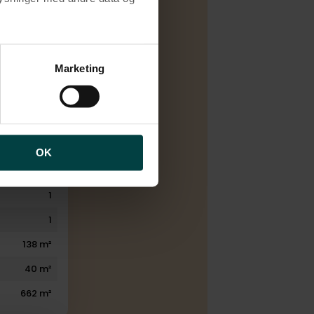
Salg
brugen af cookies samt
E
ng af personoplysninger
Marketing
armepumpe
1890
1988
5
OK
1
1
1
138 m²
40 m²
662 m²