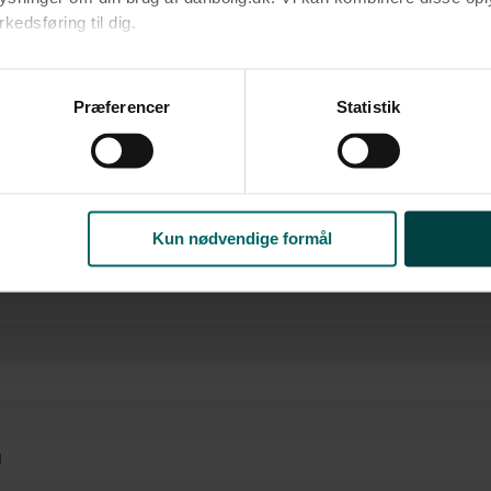
edsføring til dig.​
rm
u samtykke til alle formål. Du kan til enhver tid læse mere om 
ke
at følge linket til vores
cookiepolitik
. Oplysninger om behandli
Præferencer
Statistik
V
litik
.
Kun nødvendige formål
l