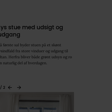
Lys stue med udsigt og
udgang
å første sal byder stuen på et skønt
ysindfald fra store vinduer og udgang til
ltan. Herfra bliver både grønt udsyn og ro
n naturlig del af hverdagen.
 / 2