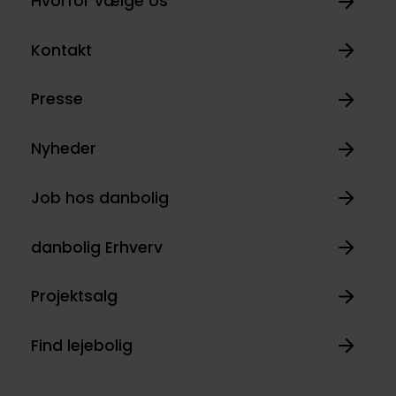
Hvorfor vælge os
Kontakt
Presse
Nyheder
Job hos danbolig
danbolig Erhverv
Projektsalg
Find lejebolig