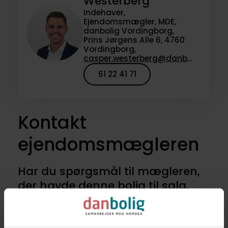
Westerberg
Indehaver,
Ejendomsmægler, MDE,
danbolig Vordingborg,
Prins Jørgens Alle 6, 4760
Vordingborg,
casper.westerberg@danbolig.dk
61 22 41 71
Kontakt
ejendomsmægleren
Har du spørgsmål til mægleren,
der havde denne bolig til salg,
eller vil du høre om lignende
boliger til salg? Kontakt os for at