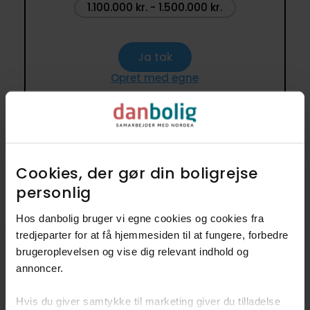
1.100.000 kr. - 1.500.000 kr.
Ja tak
Opret med egne
3 lignende villaer i nærheden til
Cookies, der gør din boligrejse
1.100.000-1.500.000 kr. på omkring
personlig​
2
140 m
Hos danbolig bruger vi egne cookies og cookies fra
tredjeparter for at få hjemmesiden til at fungere, forbedre
Central beliggenhed
brugeroplevelsen og vise dig relevant indhold og
annoncer.​
Hvis du giver samtykke til marketing giver du tilladelse