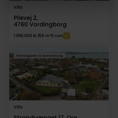
Villa
Pilevej 2,
4760
Vordingborg
1.395.000 kr.
155 m²
5 rum
Fra boligdrøm til drømmebolig
Villa
Strandvænget 17, Ore,