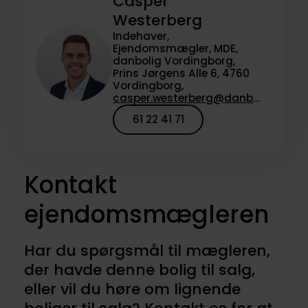
Casper
Westerberg
Indehaver,
Ejendomsmægler, MDE,
danbolig Vordingborg,
Prins Jørgens Alle 6, 4760
Vordingborg,
casper.westerberg@danbolig.dk
61 22 41 71
Kontakt
ejendomsmægleren
Har du spørgsmål til mægleren,
der havde denne bolig til salg,
eller vil du høre om lignende